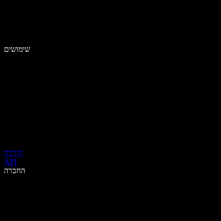
שימושים
הורדה
API
החברה