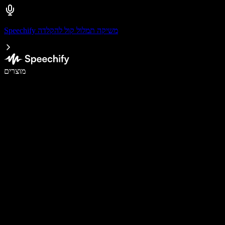
Speechify משיקה תמלול קול להקלדה
לכתוב פי 5 מהר יותר עם הכתבה קולית
מוצרים
למידע נוסף