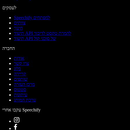
לעסקים
Speechify למפתחים
צוותים
חינוך
תיעוד API להמרת טקסט לדיבור
תיעוד API של סוכני קול
החברה
אודות
צרו קשר
בלוג
קריירה
שותפים
מרכז העזרה
סטטוס
עיתונות
ערכת המותג
עקבו אחרי Speechify