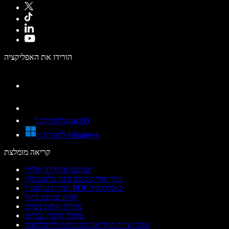
הורידו את האפליקציה
להורדה ל-macOS
להורדה ל-Windows
קריאה מומלצת
הכתבה והקלדה קולית
עוזר קולי מבוסס בינה מלאכותית
המרת טקסט ל-PDF באנדרואיד
קורא טקסט בקול
מחולל קולות נשיים
מחולל קולות גבריים
אפליקציות הקריאה המובילות לדיסלקציה