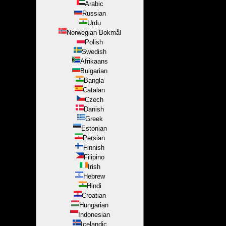
Arabic
Russian
Urdu
Norwegian Bokmål
Polish
Swedish
Afrikaans
Bulgarian
Bangla
Catalan
Czech
Danish
Greek
Estonian
Persian
Finnish
Filipino
Irish
Hebrew
Hindi
Croatian
Hungarian
Indonesian
Icelandic