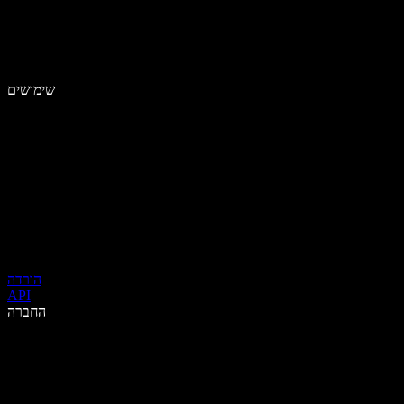
שימושים
הורדה
API
החברה