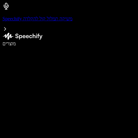
Speechify משיקה תמלול קול להקלדה
לכתוב פי 5 מהר יותר עם הכתבה קולית
מוצרים
למידע נוסף