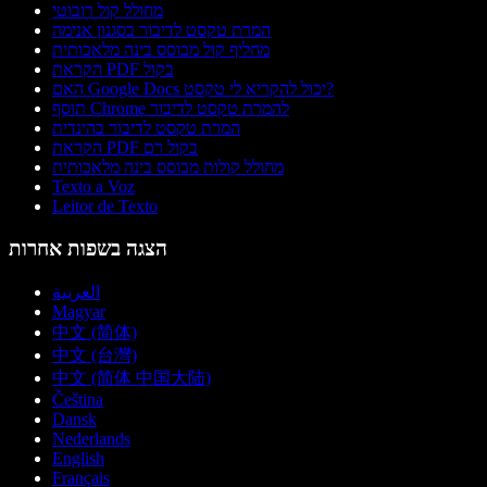
מחולל קול רובוטי
המרת טקסט לדיבור בסגנון אנימה
מחליף קול מבוסס בינה מלאכותית
הקראת PDF בקול
האם Google Docs יכול להקריא לי טקסט?
תוסף Chrome להמרת טקסט לדיבור
המרת טקסט לדיבור בהינדית
הקראת PDF בקול רם
מחולל קולות מבוסס בינה מלאכותית
Texto a Voz
Leitor de Texto
הצגה בשפות אחרות
العربية
Magyar
中文 (简体)
中文 (台灣)
中文 (简体 中国大陆)
Čeština
Dansk
Nederlands
English
Français