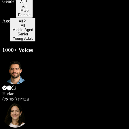
Gender
All
All
Male
Female
Age
All
All
Middle Aged
Senior
Young Adult
1000+ Voices
Hadar
עברית (ישראל)