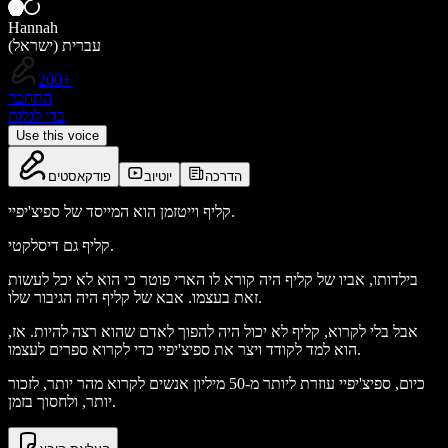
Hannah
עברית (ישראל)
200+
התחבר
כדי לגלות
Use this voice
הדרכה
יוטיוב
פודקאסטים
קליף וייטזמן הוא המייסד של ספיצ'יפיי.
קליף גם דיסלקטי.
בילדותו, אביו של קליף היה קורא לו הארי פוטר כי הוא לא יכל לעשות
זאת בעצמו. אבא של קליף היה הגיבור שלו.
אבל בלי לקרוא, קליף לא יכול היה להפוך לאדם שהוא רצה להיות. אז,
הוא למד לקודד ויצר את ספיצ'יפיי כדי לקרוא ספרים לעצמו.
כיום, ספיצ'יפיי עוזרת ליותר מ-50 מיליון אנשים לקרוא מהר יותר, לזכור
יותר, ולחסוך בזמן.