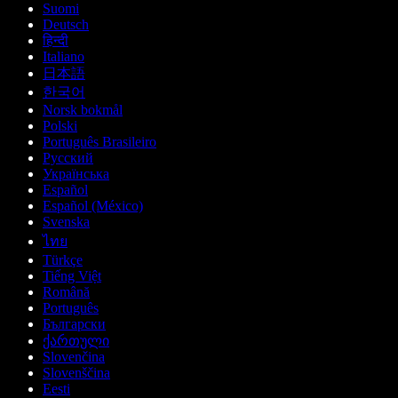
Suomi
Deutsch
हिन्दी
Italiano
日本語
한국어
Norsk bokmål
Polski
Português Brasileiro
Русский
Українська
Español
Español (México)
Svenska
ไทย
Türkçe
Tiếng Việt
Română
Português
Български
ქართული
Slovenčina
Slovenščina
Eesti