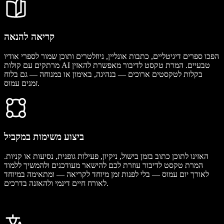
קריאה להנאה
הפכו ספרים דיגיטליים, כתבות אונליין, ניוזלטרים ותוכן שמור לספרי אודיו
מרתקים עם קולות AI טבעיים. המרת טקסט לדיבור מאפשרת להאזין
בקלות לטקסטים ארוכים — בנהיגה, באימון או במנוחה — גם בלוח
זמנים עמוס.
ביצוע משימות במקביל
האזינו לתוכן כתוב בזמן בישול, ניקיון, פעילות גופנית, נסיעות או קניות.
המרת טקסט לדיבור עוזרת לכם להישאר מעודכנים ולהמשיך ללמוד
לאורך יום עמוס — בלי לפנות זמן מיוחד לקריאה — ומתאימה במיוחד
לאורח חיים דינמי ולהאזנה בדרכים.