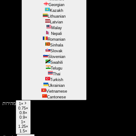
Georgian
Kazakh
Lithuanian
Latvian
Malay
Nepali
Romanian
Sinhala
Slovak
Slovenian
Swahili
Telugu
Thai
Turkish
Ukrainian
Vietnamese
Cantonese
מהירות
1
×
0.75×
0.8×
0.9×
1×
1.25×
1.5×