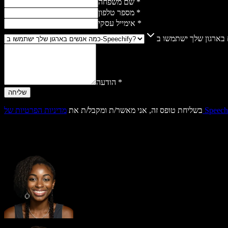
שם משפחה *
מספר טלפון *
אימייל עסקי *
הודעה *
הפרטיות של Speechify
בשליחת טופס זה, אני מאשר/ת ומקבל/ת את