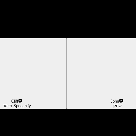
Cliff
John
שחקן
מייסד Speechify