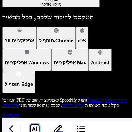
אייקון מוזיקה
הטקסט לדיבור שלכם, בכל מכשיר
iOS
תוסף ל-Chrome
אפליקציית ווב
Android
אפליקציית Mac
אפליקציית Windows
תוסף ל-Edge
להקריא אותו
Speechify
העלו כל PDF לאפליקציית הווב של Speechify ותנו ל
בקול טבעי באמצעות
טקסט לדיבור
, לסכם אותו או ליצור ממנו
פודקאסט
נסו בחינם