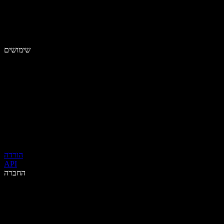
שימושים
הורדה
API
החברה