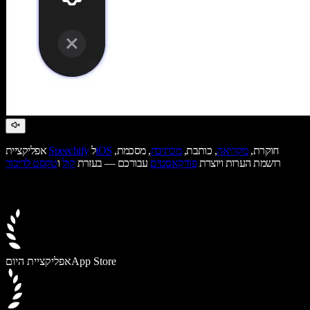
חוקרת,
מקריאה
, כותבת,
מכתיבה
, מסכמת,
iOS
ל
Speechify
אפליקציית
רושמת הערות ויוצרת
פודקאסטים
עבורכם — בעזרת
קול
ו
טקסט לדיבור
App Store
אפליקציית היום