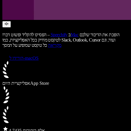
הופכת את הדיבור שלכם
Mac
ב
Speechify
הפסיקו להקליד ופשוט דברו –
לטקסט מדויק בכל האפליקציות, כמו Slack, Outlook, Cursor ועוד, וגם
מקריאה
כל טקסט שמופיע על המסך
הורידו ל-macOS
App Store
אפליקציית היום
435 אלף ביקורות
4.7