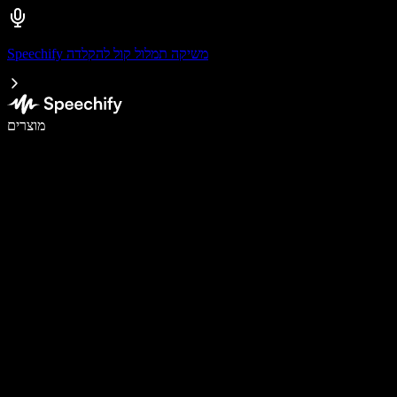
Speechify משיקה תמלול קול להקלדה
לכתוב פי 5 מהר יותר עם הכתבה קולית
מוצרים
למידע נוסף