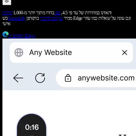
והאזינו במהירות של עד פי 4.5,
קולות AI
בחרו מתוך יותר מ-1,000
ממיר
טקסט לדיבור
בדפדפן Edge וגם עונה על שאלות כמו עוזר
Speechify
כש
אישי
הוסיפו ל-Edge