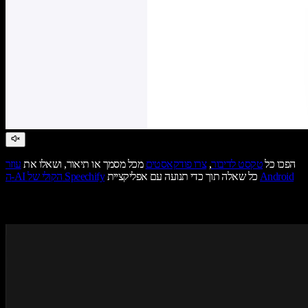
הפכו כל
טקסט לדיבור
,
צרו פודקאסטים
מכל מסמך או תיאור, ושאלו את
עוזר
Android
כל שאלה תוך כדי תנועה עם אפליקציית
ה-AI הקולי של Speechify