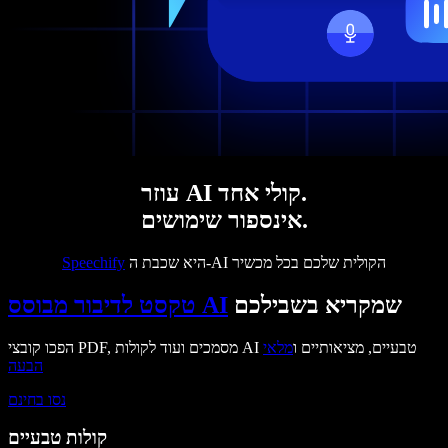
עוזר AI קולי אחד.
אינספור שימושים.
היא שכבת ה-AI הקולית שלכם בכל מכשיר
Speechify
שמקריא בשבילכם
טקסט לדיבור מבוסס AI
הפכו קובצי PDF, מסמכים ועוד לקולות AI טבעיים, מציאותיים ו
מלאי
הבעה
נסו בחינם
קולות טבעיים