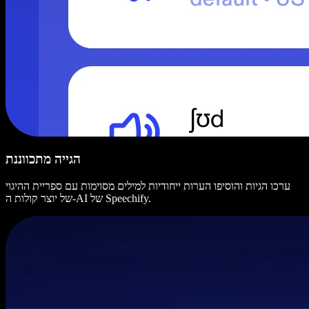
הגייה מתכווננת
ערכו הגיות והוסיפו הערות ייחודיות למילים מסוימות עם ספריית ההיגוי
של יוצר קולות ה-AI של Speechify.