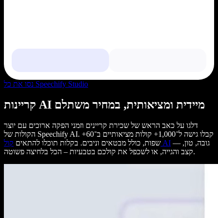
נסו את כל Speechify Studio
קריינות AI מיידית ומציאותית, במחיר משתלם
דלגו על כאב הראש של שכירת קריינים וזמני הפקה ארוכים עם יוצר
הקולות של Speechify AI. קבלו גישה ל־1,000+ קולות מציאותיים ב־60+
— גובה, טון,
קול AI
שפות, כולל מבטאים וניבים. בקלות תוכלו להתאים
קצב והגייה, או לשכפל את קולכם בטבעיות – הכל בלחיצה פשוטה.