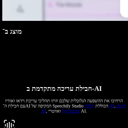
מוצג ב־
חבילת עריכה מתקדמת ב-AI
הרחיבו את ההשפעה הגלובלית שלכם וזרזו תהליכי עריכת וידאו ואודיו
דיבוב
,
קולות AI
עם חבילת ה־AI המקיפה של Speechify Studio הכוללת
ואווטרי AI.
שכפול קול
,
AI