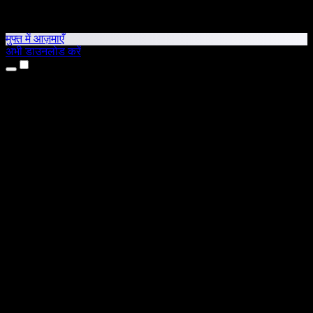
मुफ्त में आज़माएँ
अभी डाउनलोड करें
उत्पाद
टेक्स्ट टू स्पीच
iPhone और iPad ऐप्स
Android ऐप
Chrome एक्सटेंशन
Edge एक्सटेंशन
वेब ऐप
Mac ऐप
Windows ऐप
AI वॉयस जनरेटर