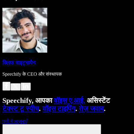
क्लिफ वाइट्समैन
Speechify के CEO और संस्थापक
Speechify, आपका
वॉइस ए.आई.
असिस्टेंट
टेक्स्ट टू स्पीच
.
वॉइस टाइपिंग
.
तेज़ जवाब
.
फ्री में आज़माएँ