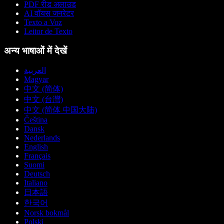
PDF रीड अलाउड
AI वॉयस जनरेटर
Texto a Voz
Leitor de Texto
अन्य भाषाओं में देखें
العربية
Magyar
中文 (简体)
中文 (台灣)
中文 (简体 中国大陆)
Čeština
Dansk
Nederlands
English
Français
Suomi
Deutsch
Italiano
日本語
한국어
Norsk bokmål
Polski