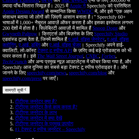
Chrome Extension
,
वेब ऐप
और
Mac डेस्कटॉप
ऐप्स के लिए 500,000 से
ज़्यादा पाँच-सितारा रिव्यूज़ हैं। 2025 में
Apple ने
Speechify को प्रतिष्ठित
Apple Design Award
से सम्मानित किया
WWDC
में, और इसे “एक अहम
संसाधन बताया जो लोगों की ज़िंदगी आसान बनाता है।” Speechify 60+
भाषाओं में 1,000+ नैचुरल आवाज़ें ऑफर करता है और इसका इस्तेमाल लगभग
200 देशों में होता है। सिलेब्रिटी आवाज़ों में शामिल हैं
Snoop Dogg
और
Gwyneth Paltrow
। क्रिएटर्स और बिज़नेस के लिए
Speechify Studio
एडवांस्ड टूल्स देता है, जिनमें शामिल हैं
ए.आई. वॉइस जेनरेटर
,
ए.आई. वॉइस
क्लोनिंग
,
ए.आई. डबिंग
और
ए.आई. वॉइस चेंजर
। Speechify अपने हाई-
क्वालिटी, लो-कॉस्ट
टेक्स्ट टू स्पीच API
के ज़रिए कई बड़े प्रोडक्ट्स को भी
पावर करता है। इसे
The Wall Street Journal
,
CNBC
,
Forbes
,
TechCrunch
और अन्य प्रमुख न्यूज़ आउटलेट्स में फीचर किया गया है, और
Speechify आज दुनिया का सबसे बड़ा टेक्स्ट टू स्पीच प्रोवाइडर है। और
जानने के लिए
speechify.com/news
,
speechify.com/blog
और
speechify.com/press
पर जाएँ।
सामग्री सूची
टीटीएस जनरेटर क्या है?
टीटीएस जनरेटर कैसे काम करता है?
टीटीएस जनरेटर के लाभ
टीटीएस जनरेटर में क्या देखें
टीटीएस जनरेटर के प्रमुख उपयोग
#1 टेक्स्ट टू स्पीच जनरेटर – Speechify