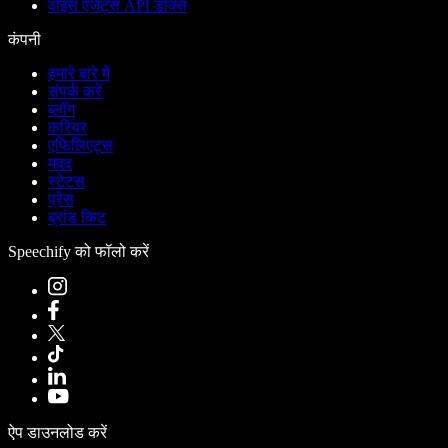
वॉइस एजेंट्स API डॉक्स
कंपनी
हमारे बारे में
संपर्क करें
ब्लॉग
करियर
एफिलिएट्स
मदद
स्टेटस
प्रेस
ब्रांड किट
Speechify को फॉलो करें
ऐप डाउनलोड करें