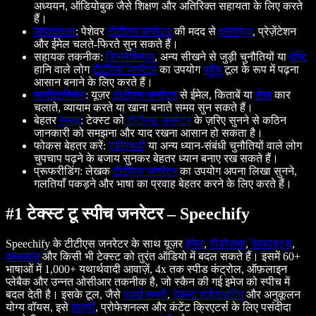
अध्ययन, ऑडियोबुक जैसे शिक्षण और अतिरिक्त सहायता के लिए करते
हैं।
उत्पादकता
: पेशेवर
टीटीएस जनरेटर
की मदद से
दस्तावेज़
, प्रेज़ेंटेशन
और ईमेल चलते-फिरते सुन सकते हैं।
सहायक तकनीक:
डिस्लेक्सिया
, अन्य सीखने से जुड़ी चुनौतियों या
दृष्टि
हानि वाले लोग
टीटीएस जनरेटर
का उपयोग
पहुँच
टूल के रूप में पढ़ना
आसान बनाने के लिए करते हैं।
मल्टीटास्किंग
: यूज़र
टीटीएस जनरेटर
से ईमेल, किताबें या
लेख
कार
चलाते, व्यायाम करते या खाना बनाते समय सुन सकते हैं।
बेहतर
समझ
: टेक्स्ट को
टीटीएस जनरेटर
के ज़रिए सुनने से कठिन
जानकारी को समझना और याद रखना आसान हो सकता है।
फोकस बेहतर करें:
एडीएचडी
या अन्य ध्यान-संबंधी चुनौतियों वाले लोग
चुपचाप पढ़ने के बजाय सुनकर बेहतर ध्यान बनाए रख सकते हैं।
प्रूफरीडिंग: लेखक
टीटीएस जनरेटर
का उपयोग अपना लिखा सुनने,
गलतियाँ पकड़ने और भाषा का प्रवाह बेहतर करने के लिए करते हैं।
#1 टेक्स्ट टू स्पीच जनरेटर – Speechify
Speechify के टीटीएस जनरेटर के साथ यूज़र
ईमेल
,
पीडीएफ़्स
,
वेबसाइट्स
,
दस्तावेज़
और किसी भी टेक्स्ट को तुरंत ऑडियो में बदल सकते हैं। इसमें 60+
भाषाओं में 1,000+ यथार्थवादी आवाज़ें, 4x तक स्पीड कंट्रोल, ऑफ़लाइन
प्लेबैक और उन्नत ओसीआर तकनीक है, जो स्कैन की गई इमेज को स्पीच में
बदल देती है। इसके टूल, जैसे
एआई समरी
,
टेक्स्ट हाईलाइटिंग
और अनुकूलन
योग्य वॉयस, इसे
छात्रों
, प्रोफेशनल्स और कंटेंट क्रिएटर्स के लिए पसंदीदा