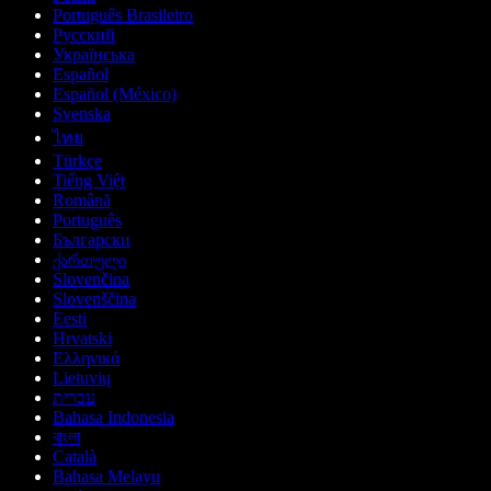
Português Brasileiro
Русский
Українська
Español
Español (México)
Svenska
ไทย
Türkçe
Tiếng Việt
Română
Português
Български
ქართული
Slovenčina
Slovenščina
Eesti
Hrvatski
Ελληνικά
Lietuvių
עברית
Bahasa Indonesia
বাংলা
Català
Bahasa Melayu