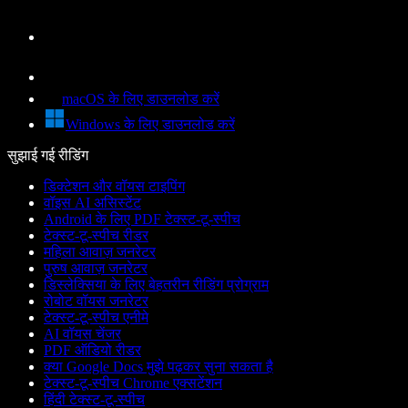
macOS के लिए डाउनलोड करें
Windows के लिए डाउनलोड करें
सुझाई गई रीडिंग
डिक्टेशन और वॉयस टाइपिंग
वॉइस AI असिस्टेंट
Android के लिए PDF टेक्स्ट-टू-स्पीच
टेक्स्ट-टू-स्पीच रीडर
महिला आवाज़ जनरेटर
पुरुष आवाज़ जनरेटर
डिस्लेक्सिया के लिए बेहतरीन रीडिंग प्रोग्राम
रोबोट वॉयस जनरेटर
टेक्स्ट-टू-स्पीच एनीमे
AI वॉयस चेंजर
PDF ऑडियो रीडर
क्या Google Docs मुझे पढ़कर सुना सकता है
टेक्स्ट-टू-स्पीच Chrome एक्सटेंशन
हिंदी टेक्स्ट-टू-स्पीच