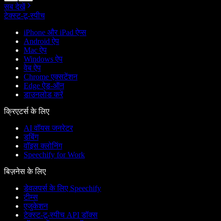
सब देखें
टेक्स्ट-टू-स्पीच
iPhone और iPad ऐप्स
Android ऐप
Mac ऐप
Windows ऐप
वेब ऐप
Chrome एक्सटेंशन
Edge ऐड-ऑन
डाउनलोड करें
क्रिएटर्स के लिए
AI वॉयस जनरेटर
डबिंग
वॉइस क्लोनिंग
Speechify for Work
बिज़नेस के लिए
डेवलपर्स के लिए Speechify
टीम्स
एजुकेशन
टेक्स्ट-टू-स्पीच API डॉक्स