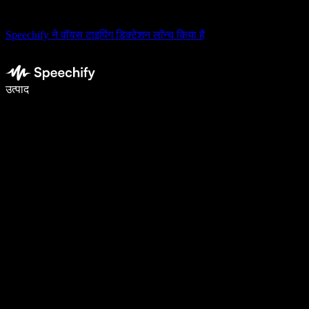
Speechify ने वॉयस टाइपिंग डिक्टेशन लॉन्च किया है
वॉइस टाइपिंग के साथ 5× तेज़ी से लिखें
उत्पाद
और जानें