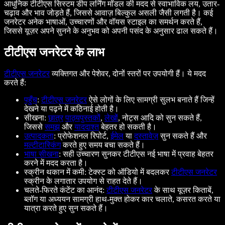
आधुनिक टीटीएस सिस्टम डीप लर्निंग मॉडल की मदद से स्वाभाविक लय, उतार-
चढ़ाव और भाव जोड़ते हैं, जिससे आवाज़ बिल्कुल असली जैसी लगती है। कई
जनरेटर अनेक भाषाओं, उच्चारणों और वॉयस स्टाइल का समर्थन करते हैं,
जिससे यूज़र अपने सुनने के अनुभव को अपनी पसंद के अनुसार ढाल सकते हैं।
टीटीएस जनरेटर के लाभ
टीटीएस जनरेटर
व्यक्तिगत और पेशेवर, दोनों स्तरों पर उपयोगी हैं। ये मदद
करते हैं:
पहुँच
:
टीटीएस जनरेटर
ऐसे लोगों के लिए सामग्री सुलभ बनाते हैं जिन्हें
देखने या पढ़ने में कठिनाई होती है।
सीखना:
छात्र
पाठ्यपुस्तकों
,
लेखों
, नोट्स आदि को सुन सकते हैं,
जिससे
समझ
और
याददाश्त
बेहतर हो सकती है।
उत्पादकता
: प्रोफेशनल रिपोर्ट,
ईमेल
या
दस्तावेज़
सुन सकते हैं और
मल्टीटास्किंग
करते हुए समय बचा सकते हैं।
भाषा सीखना
: सही उच्चारण सुनकर टीटीएस नई भाषा में प्रवाह बेहतर
करने में मदद करता है।
स्क्रीन थकान में कमी: टेक्स्ट को ऑडियो में बदलकर
टीटीएस जनरेटर
स्क्रीन के लगातार उपयोग से राहत देते हैं।
चलते-फिरते कंटेंट का आनंद:
टीटीएस जनरेटर
के साथ यूज़र किताबें,
ब्लॉग या अध्ययन सामग्री हाथ-मुक्त होकर कार चलाते, कसरत करते या
यात्रा करते हुए सुन सकते हैं।