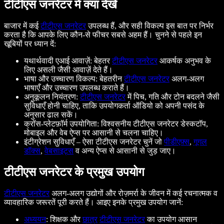
टीटीएस जनरेटर में क्या देखें
बाजार में कई
टीटीएस जनरेटर
उपलब्ध हैं, और सही विकल्प इस बात पर निर्भर
करता है कि आपके लिए कौन-से फीचर सबसे अहम हैं। चुनने से पहले इन
खूबियों पर ध्यान दें:
यथार्थवादी एआई आवाज़ें: बेहतर
टीटीएस जनरेटर
आकर्षक अनुभव के
लिए असली जैसी आवाज़ें देते हैं।
भाषा और उच्चारण विकल्प: बेहतरीन
टीटीएस जनरेटर
अलग-अलग
भाषाएँ और उच्चारण उपलब्ध कराते हैं।
अनुकूलन नियंत्रण:
टीटीएस जनरेटर
में पिच, गति और टोन बदलने जैसी
सुविधाएँ होनी चाहिए, ताकि उपयोगकर्ता ऑडियो को अपनी पसंद के
अनुसार ढाल सकें।
क्रॉस-प्लेटफ़ॉर्म उपयोगिता: विश्वसनीय टीटीएस जनरेटर डेस्कटॉप,
मोबाइल और वेब ऐप्स पर आसानी से चलना चाहिए।
इंटीग्रेशन सुविधाएँ – ऐसा टीटीएस जनरेटर चुनें जो
पीडीएफ़्स
,
गूगल
डॉक्स
,
वेबसाइट्स
व अन्य ऐप्स से आसानी से जुड़ जाए।
टीटीएस जनरेटर के प्रमुख उपयोग
टीटीएस जनरेटर
अलग-अलग उद्योगों और रोज़मर्रा के जीवन में कई रचनात्मक व
व्यावहारिक जरूरतें पूरी करते हैं। आइए इनके प्रमुख उपयोग जानें:
अध्ययन
: शिक्षक और
छात्र
टीटीएस जनरेटर
का उपयोग आसान