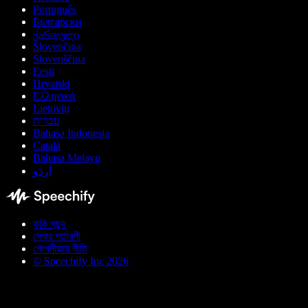
Português
Български
ქართული
Slovenčina
Slovenščina
Eesti
Hrvatski
Ελληνικά
Lietuvių
עברית
Bahasa Indonesia
Català
Bahasa Melayu
اردو
কুকি পছন্দ
সেবার শর্তাবলী
গোপনীয়তা নীতি
© Speechify Inc 2026