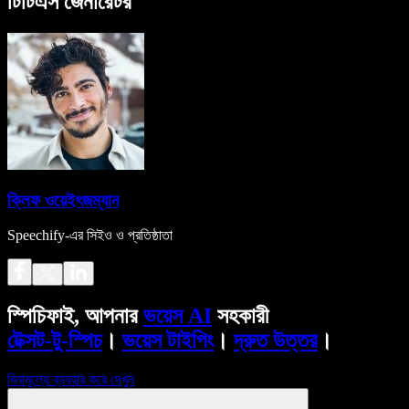
টিটিএস জেনারেটর
ক্লিফ ওয়েইৎজম্যান
Speechify-এর সিইও ও প্রতিষ্ঠাতা
স্পিচিফাই, আপনার
ভয়েস AI
সহকারী
টেক্সট-টু-স্পিচ
।
ভয়েস টাইপিং
।
দ্রুত উত্তর
।
বিনামূল্যে ব্যবহার করে দেখুন