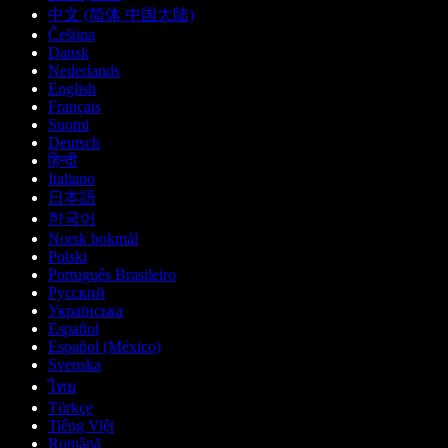
中文 (简体 中国大陆)
Čeština
Dansk
Nederlands
English
Français
Suomi
Deutsch
हिन्दी
Italiano
日本語
한국어
Norsk bokmål
Polski
Português Brasileiro
Русский
Українська
Español
Español (México)
Svenska
ไทย
Türkçe
Tiếng Việt
Română