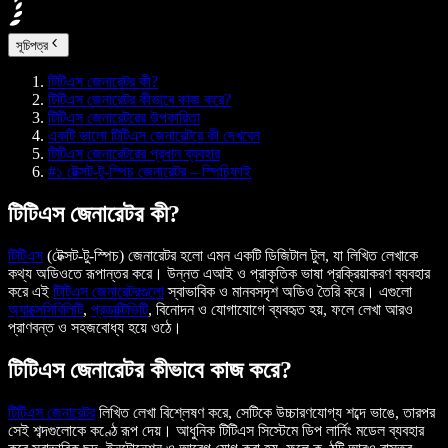
সূচিপত্র
টিটিএস জেনারেটর কী?
টিটিএস জেনারেটর কীভাবে কাজ করে?
টিটিএস জেনারেটরের উপকারিতা
একটি ভালো টিটিএস জেনারেটরে কী দেখবেন
টিটিএস জেনারেটরের প্রধান ব্যবহার
#১ টেক্সট-টু-স্পিচ জেনারেটর – স্পিচিফাই
টিটিএস জেনারেটর কী?
টিটিএস
(টেক্সট-টু-স্পিচ) জেনারেটর হলো এমন একটি ডিজিটাল টুল, যা লিখিত লেখাকে
কথ্য অডিওতে রূপান্তর করে। উন্নত এআই ও প্রাকৃতিক ভাষা প্রক্রিয়াকরণ ব্যবহার
করে এই
টিটিএস জেনারেটরগুলো
স্বাভাবিক ও মানবসদৃশ অডিও তৈরি করে। এগুলো
অ্যাক্সেসিবিলিটি
,
প্রডাক্টিভিটি
, বিনোদন ও যোগাযোগে ব্যবহৃত হয়, ফলে লেখা আরও
প্রাণবন্ত ও সহজবোধ্য হয়ে ওঠে।
টিটিএস জেনারেটর কীভাবে কাজ করে?
টিটিএস জেনারেটর
লিখিত লেখা বিশ্লেষণ করে, সেটিকে উচ্চারণযোগ্য শব্দে ভাঙে, তারপর
সেই শব্দগুলোকে কণ্ঠে রূপ দেয়। আধুনিক টিটিএস সিস্টেমে ডিপ লার্নিং মডেল ব্যবহার