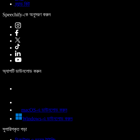
ব্র্যান্ড কিট
Speechify-কে অনুসরণ করুন
অ্যাপটি ডাউনলোড করুন
macOS-এ ডাউনলোড করুন
Windows-এ ডাউনলোড করুন
সুপারিশকৃত পড়া
ডিকটেশন ও ভয়েস টাইপিং