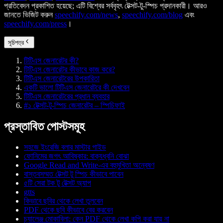
প্রতিবেদন প্রকাশিত হয়েছে; এটি বিশ্বের সর্ববৃহৎ টেক্সট-টু-স্পিচ প্রদানকারী। আরও
জানতে ভিজিট করুন
speechify.com/news
,
speechify.com/blog
এবং
speechify.com/press
।
সূচিপত্র
টিটিএস জেনারেটর কী?
টিটিএস জেনারেটর কীভাবে কাজ করে?
টিটিএস জেনারেটরের উপকারিতা
একটি ভালো টিটিএস জেনারেটরে কী দেখবেন
টিটিএস জেনারেটরের প্রধান ব্যবহার
#১ টেক্সট-টু-স্পিচ জেনারেটর – স্পিচিফাই
প্রস্তাবিত পোস্টসমূহ
সহজে ইংরেজি বলার মাস্টার গাইড
ফোনিমের জগৎ আবিষ্কার: বাক্যধ্বনি বোঝা
Google Read and Write-এর বহুমুখিতা অন্বেষণ
বাস্তবসম্মত টেক্সট টু স্পিচ কীভাবে পাবেন
৫টি সেরা টক টু টেক্সট অ্যাপ
gtts
কিভাবে ছবির থেকে লেখা তুলবেন
PDF থেকে ছবি কীভাবে বের করবেন
চ্যালেঞ্জ মোকাবিলা: কেন PDF থেকে লেখা কপি করা যায় না