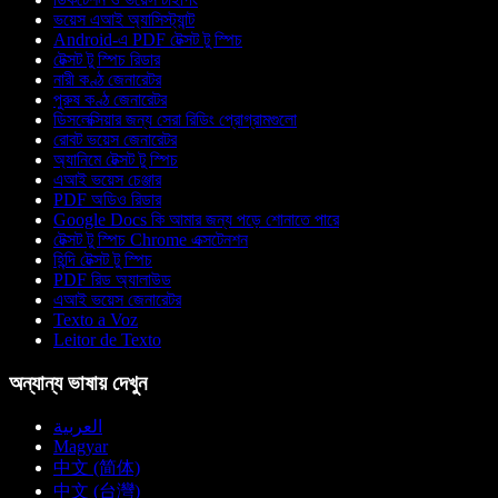
ভয়েস এআই অ্যাসিস্ট্যান্ট
Android-এ PDF টেক্সট টু স্পিচ
টেক্সট টু স্পিচ রিডার
নারী কণ্ঠ জেনারেটর
পুরুষ কণ্ঠ জেনারেটর
ডিসলেক্সিয়ার জন্য সেরা রিডিং প্রোগ্রামগুলো
রোবট ভয়েস জেনারেটর
অ্যানিমে টেক্সট টু স্পিচ
এআই ভয়েস চেঞ্জার
PDF অডিও রিডার
Google Docs কি আমার জন্য পড়ে শোনাতে পারে
টেক্সট টু স্পিচ Chrome এক্সটেনশন
হিন্দি টেক্সট টু স্পিচ
PDF রিড অ্যালাউড
এআই ভয়েস জেনারেটর
Texto a Voz
Leitor de Texto
অন্যান্য ভাষায় দেখুন
العربية
Magyar
中文 (简体)
中文 (台灣)