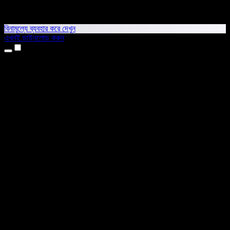
বিনামূল্যে ব্যবহার করে দেখুন
এখনই ডাউনলোড করুন
প্রোডাক্ট
টেক্সট টু স্পিচ
আইফোন ও আইপ্যাড অ্যাপ
অ্যান্ড্রয়েড অ্যাপ
ক্রোম এক্সটেনশন
এজ এক্সটেনশন
ওয়েব অ্যাপ
ম্যাক অ্যাপ
উইন্ডোজ অ্যাপ
এআই ভয়েস জেনারেটর