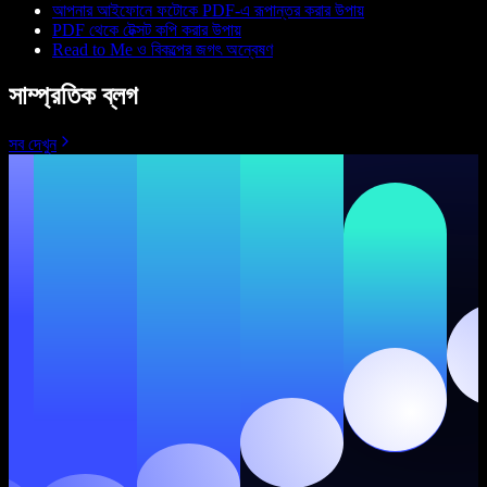
আপনার আইফোনে ফটোকে PDF-এ রূপান্তর করার উপায়
PDF থেকে টেক্সট কপি করার উপায়
Read to Me ও বিকল্পের জগৎ অন্বেষণ
সাম্প্রতিক ব্লগ
সব দেখুন