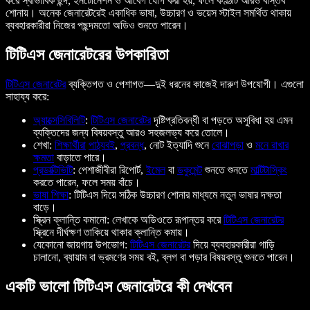
করে স্বাভাবিক ছন্দ, ইনটোনেশন ও আবেগ যোগ করা হয়, ফলে কণ্ঠটি আরও বাস্তব
শোনায়। অনেক জেনারেটরেই একাধিক ভাষা, উচ্চারণ ও ভয়েস স্টাইল সমর্থিত থাকায়
ব্যবহারকারীরা নিজের পছন্দমতো অডিও শুনতে পারেন।
টিটিএস জেনারেটরের উপকারিতা
টিটিএস জেনারেটর
ব্যক্তিগত ও পেশাগত—দুই ধরনের কাজেই দারুণ উপযোগী। এগুলো
সাহায্য করে:
অ্যাক্সেসিবিলিটি
:
টিটিএস জেনারেটর
দৃষ্টিপ্রতিবন্ধী বা পড়তে অসুবিধা হয় এমন
ব্যক্তিদের জন্য বিষয়বস্তু আরও সহজলভ্য করে তোলে।
শেখা:
শিক্ষার্থীরা
পাঠ্যবই
,
প্রবন্ধ
, নোট ইত্যাদি শুনে
বোঝাপড়া
ও
মনে রাখার
ক্ষমতা
বাড়াতে পারে।
প্রডাক্টিভিটি
: পেশাজীবীরা রিপোর্ট,
ইমেল
বা
ডকুমেন্ট
শুনতে শুনতে
মাল্টিটাস্কিং
করতে পারেন, ফলে সময় বাঁচে।
ভাষা শিক্ষা
: টিটিএস দিয়ে সঠিক উচ্চারণ শোনার মাধ্যমে নতুন ভাষার দক্ষতা
বাড়ে।
স্ক্রিন ক্লান্তি কমানো: লেখাকে অডিওতে রূপান্তর করে
টিটিএস জেনারেটর
স্ক্রিনে দীর্ঘক্ষণ তাকিয়ে থাকার ক্লান্তি কমায়।
যেকোনো জায়গায় উপভোগ:
টিটিএস জেনারেটর
দিয়ে ব্যবহারকারীরা গাড়ি
চালানো, ব্যায়াম বা ভ্রমণের সময় বই, ব্লগ বা পড়ার বিষয়বস্তু শুনতে পারেন।
একটি ভালো টিটিএস জেনারেটরে কী দেখবেন