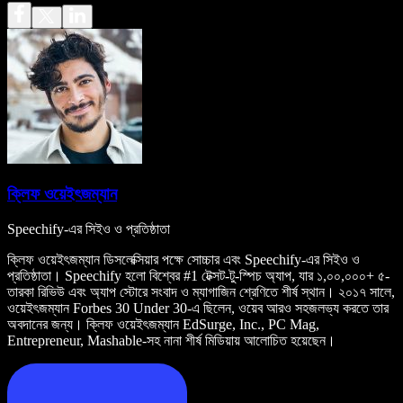
ক্লিফ ওয়েইৎজম্যান
Speechify-এর সিইও ও প্রতিষ্ঠাতা
ক্লিফ ওয়েইৎজম্যান ডিসলেক্সিয়ার পক্ষে সোচ্চার এবং Speechify-এর সিইও ও
প্রতিষ্ঠাতা। Speechify হলো বিশ্বের #1 টেক্সট-টু-স্পিচ অ্যাপ, যার ১,০০,০০০+ ৫-
তারকা রিভিউ এবং অ্যাপ স্টোরে সংবাদ ও ম্যাগাজিন শ্রেণিতে শীর্ষ স্থান। ২০১৭ সালে,
ওয়েইৎজম্যান Forbes 30 Under 30-এ ছিলেন, ওয়েব আরও সহজলভ্য করতে তার
অবদানের জন্য। ক্লিফ ওয়েইৎজম্যান EdSurge, Inc., PC Mag,
Entrepreneur, Mashable-সহ নানা শীর্ষ মিডিয়ায় আলোচিত হয়েছেন।