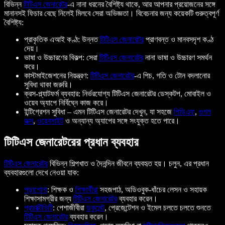
বিভিন্ন
টিটিএস জেনারেটর
-এ নানা ধরনের বৈশিষ্ট্য থাকে, আর আপনার প্রয়োজনের সঙ্গে
মানানসই ফিচার বেছে নিলেই মিলবে সেরা অভিজ্ঞতা। বিবেচনার জন্য কয়েকটি গুরুত্বপূর্ণ
বৈশিষ্ট্য:
প্রাকৃতিক এআই কণ্ঠ: উন্নত
টিটিএস জেনারেটর
প্রাণবন্ত ও মানবসদৃশ কণ্ঠ
দেয়।
ভাষা ও উচ্চারণের বিকল্প: সেরা
টিটিএস জেনারেটর
নানা ভাষা ও উচ্চারণ সমর্থন
করে।
কাস্টমাইজেশনের নিয়ন্ত্রণ:
টিটিএস জেনারেটর
-এ পিচ, গতি ও টোন বদলানোর
সুবিধা থাকা জরুরি।
ক্রস-প্ল্যাটফর্ম ব্যবহার: নির্ভরযোগ্য টিটিএস জেনারেটর ডেস্কটপ, মোবাইল ও
ওয়েব অ্যাপে নির্বিঘ্নে কাজ করে।
ইন্টিগ্রেশন সুবিধা – এমন টিটিএস জেনারেটর দেখুন, যা সহজে
পিডিএফ
,
গুগল
ডক্স
,
ওয়েবসাইট
ও অন্যান্য অ্যাপের সঙ্গে সংযুক্ত হতে পারে।
টিটিএস জেনারেটরের প্রধান ব্যবহার
টিটিএস জেনারেটর
বিভিন্ন শিল্পখাত ও দৈনন্দিন জীবনে ব্যবহৃত হয়। চলুন, এর প্রধান
ব্যবহারগুলো দেখে নেওয়া যাক:
পড়াশোনা
: শিক্ষক ও
শিক্ষার্থীরা
সহজপাঠ, অডিওবুক-ধাঁচের লেসন ও সহায়ক
শিক্ষাসামগ্রীর জন্য
টিটিএস জেনারেটর
ব্যবহার করেন।
প্রডাক্টিভিটি
: পেশাজীবীরা
ডকুমেন্ট
, প্রেজেন্টেশন ও ইমেল চলতে চলতে শুনতে
টিটিএস জেনারেটর
ব্যবহার করেন।