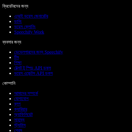
ক্রিয়েটরদের জন্য
এআই ভয়েস জেনারেটর
ডাবিং
ভয়েস ক্লোনিং
Speechify Work
ব্যবসার জন্য
ডেভেলপারদের জন্য Speechify
টিম
শিক্ষা
টেক্সট টু স্পিচ API ডকস
ভয়েস এজেন্টস API ডকস
কোম্পানি
আমাদের সম্পর্কে
যোগাযোগ
ব্লগ
ক্যারিয়ার
অ্যাফিলিয়েট
সাহায্য
স্ট্যাটাস
প্রেস