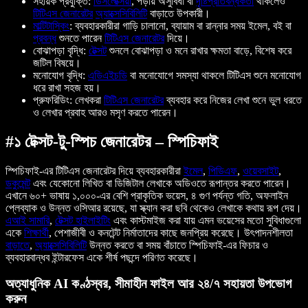
সহায়ক প্রযুক্তি:
ডিসলেক্সিয়া
, পড়ায় অসুবিধা বা
দৃষ্টিপ্রতিবন্ধকতা
থাকলেও
টিটিএস জেনারেটর
অ্যাক্সেসিবিলিটি
বাড়াতে উপকারী।
মাল্টিটাস্কিং
: ব্যবহারকারীরা গাড়ি চালানো, ব্যায়াম বা রান্নার সময় ইমেল, বই বা
প্রবন্ধ
শুনতে পারেন
টিটিএস জেনারেটর
দিয়ে।
বোঝাপড়া বৃদ্ধি:
টেক্সট
শুনলে বোঝাপড়া ও মনে রাখার ক্ষমতা বাড়ে, বিশেষ করে
জটিল বিষয়ে।
মনোযোগ বৃদ্ধি:
এডিএইচডি
বা মনোযোগে সমস্যা থাকলে টিটিএস শুনে মনোযোগ
ধরে রাখা সহজ হয়।
প্রুফরিডিং: লেখকরা
টিটিএস জেনারেটর
ব্যবহার করে নিজের লেখা শুনে ভুল ধরতে
ও লেখার প্রবাহ আরও মসৃণ করতে পারেন।
#১ টেক্সট-টু-স্পিচ জেনারেটর – স্পিচিফাই
স্পিচিফাই-এর টিটিএস জেনারেটর দিয়ে ব্যবহারকারীরা
ইমেল
,
পিডিএফ
,
ওয়েবসাইট
,
ডকুমেন্ট
এবং যেকোনো লিখিত বা ডিজিটাল লেখাকে অডিওতে রূপান্তর করতে পারেন।
এখানে ৬০+ ভাষায় ১,০০০-এর বেশি প্রাকৃতিক ভয়েস, ৪ গুণ পর্যন্ত গতি, অফলাইন
প্লেব্যাক ও উন্নত ওসিআর রয়েছে, যা স্ক্যান করা ছবি থেকেও লেখাকে কথায় রূপ দেয়।
এআই সামারি
,
টেক্সট হাইলাইটিং
এবং কাস্টমাইজ করা যায় এমন ভয়েসের মতো সুবিধাগুলো
একে
শিক্ষার্থী
, পেশাজীবী ও কনটেন্ট নির্মাতাদের কাছে জনপ্রিয় করেছে। উৎপাদনশীলতা
বাড়াতে
,
অ্যাক্সেসিবিলিটি
উন্নত করতে বা সময় বাঁচাতে স্পিচিফাই-এর ফিচার ও
ব্যবহারবান্ধব ইন্টারফেস একে শীর্ষ পছন্দে পরিণত করেছে।
অত্যাধুনিক AI কণ্ঠস্বর, সীমাহীন ফাইল আর ২৪/৭ সহায়তা উপভোগ
করুন