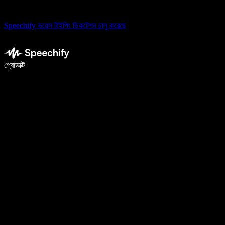
Speechify ভয়েস টাইপিং ডিকটেশন চালু করেছে
ভয়েস টাইপিং দিয়ে ৫ গুণ দ্রুত লিখুন
প্রোডাক্ট
আরও জানুন