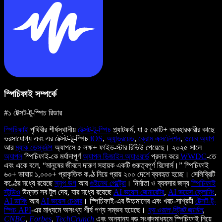
স্পিচিফাই সম্পর্কে
#১ টেক্সট-টু-স্পিচ রিডার
স্পিচিফাই
পৃথিবীর শীর্ষস্থানীয়
টেক্সট-টু-স্পিচ
প্ল্যাটফর্ম, যা ৫ কোটি+ ব্যবহারকারীর কাছে
ভরসাযোগ্য এবং এর টেক্সট-টু-স্পিচ
iOS
,
অ্যান্ড্রয়েড
,
ক্রোম এক্সটেনশন
,
ওয়েব অ্যাপ
আর
ম্যাক ডেস্কটপ
অ্যাপসে ৫ লক্ষ+ ফাইভ-স্টার রিভিউ পেয়েছে। ২০২৫ সালে
অ্যাপল
স্পিচিফাই-কে মর্যাদাপূর্ণ
অ্যাপল ডিজাইন অ্যাওয়ার্ড
প্রদান করে
WWDC
-তে
এবং একে বলে, “মানুষের জীবনে দারুণ সহায়ক একটি গুরুত্বপূর্ণ রিসোর্স।” স্পিচিফাই
৬০+ ভাষায় ১,০০০+ প্রাকৃতিক কণ্ঠ নিয়ে প্রায় ২০০ দেশে ব্যবহৃত হচ্ছে। সেলিব্রিটি
কণ্ঠের মধ্যে রয়েছে
স্নুপ ডগ
আর
গুইনেথ পেল্ট্রো
। নির্মাতা ও ব্যবসার জন্য
স্পিচিফাই
স্টুডিও
উন্নত সব টুল দেয়, যার মধ্যে রয়েছে
AI ভয়েস জেনারেটর
,
AI ভয়েস ক্লোনিং
,
AI ডাবিং
আর
AI ভয়েস চেঞ্জার
। স্পিচিফাই-এর উচ্চমানের এবং খরচ-সাশ্রয়ী
টেক্সট-টু-
স্পিচ API
-এর মাধ্যমে অসংখ্য শীর্ষ পণ্য সম্ভব হয়েছে।
দ্য ওয়াল স্ট্রিট জার্নাল
,
CNBC
,
Forbes
,
TechCrunch
এবং অন্যান্য বড় সংবাদমাধ্যমে স্পিচিফাই নিয়ে