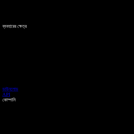
ব্যবহারের ক্ষেত্র
ডাউনলোড
API
কোম্পানি