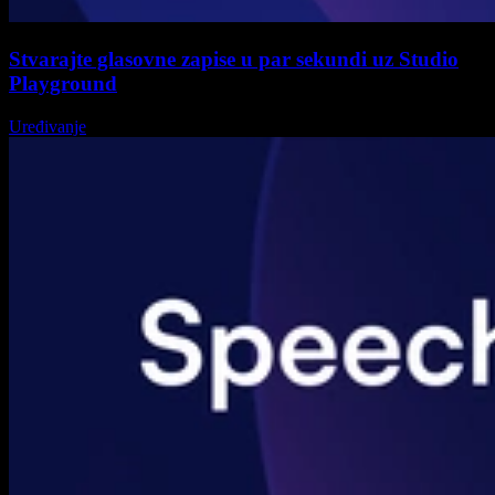
Stvarajte glasovne zapise u par sekundi uz Studio
Playground
Uređivanje