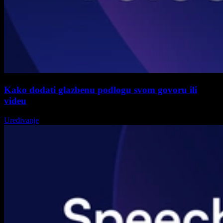
Kako dodati glazbenu podlogu svom govoru ili
videu
Uređivanje