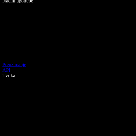
Načini upotrebe
Preuzimanje
API
Tvrtka