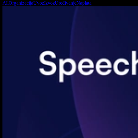
All
Organizacija
Uvoz
Izvoz
Uređivanje
Naplata