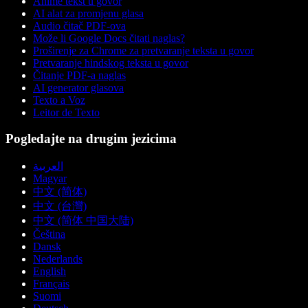
Anime tekst u govor
AI alat za promjenu glasa
Audio čitač PDF-ova
Može li Google Docs čitati naglas?
Proširenje za Chrome za pretvaranje teksta u govor
Pretvaranje hindskog teksta u govor
Čitanje PDF-a naglas
AI generator glasova
Texto a Voz
Leitor de Texto
Pogledajte na drugim jezicima
العربية
Magyar
中文 (简体)
中文 (台灣)
中文 (简体 中国大陆)
Čeština
Dansk
Nederlands
English
Français
Suomi