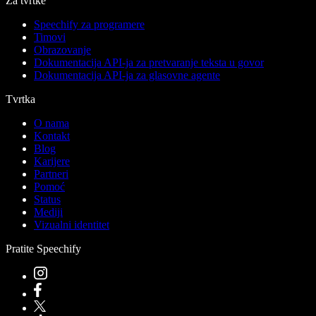
Za tvrtke
Speechify za programere
Timovi
Obrazovanje
Dokumentacija API-ja za pretvaranje teksta u govor
Dokumentacija API-ja za glasovne agente
Tvrtka
O nama
Kontakt
Blog
Karijere
Partneri
Pomoć
Status
Mediji
Vizualni identitet
Pratite Speechify