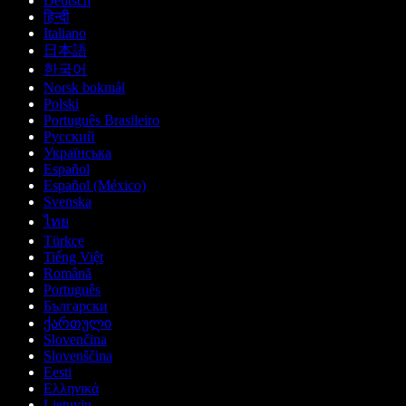
Deutsch
हिन्दी
Italiano
日本語
한국어
Norsk bokmål
Polski
Português Brasileiro
Русский
Українська
Español
Español (México)
Svenska
ไทย
Türkçe
Tiếng Việt
Română
Português
Български
ქართული
Slovenčina
Slovenščina
Eesti
Ελληνικά
Lietuvių