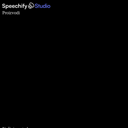
Pišite 5× brže uz glasovno diktiranje
Proizvodi
Saznajte više