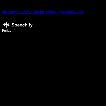
Speechify pokreće diktiranje pomoću glasovnog unosa
Pišite 5× brže uz glasovno diktiranje
Proizvodi
Saznajte više