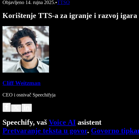
Objavljeno
14. rujna 2025.
•
TTSO
Korištenje TTS-a za igranje i razvoj igara
Cliff Weitzman
CEO i osnivač Speechifyja
Speechify, vaš
Voice AI
asistent
Pretvaranje teksta u govor
.
Govorno tipka