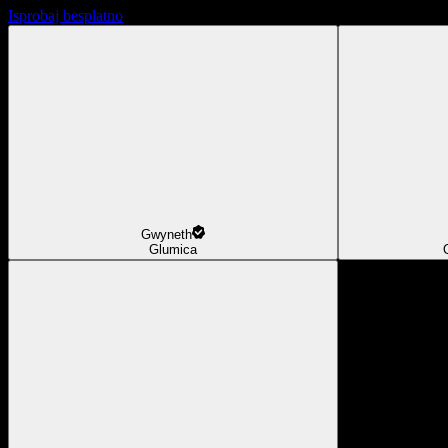
Isprobaj besplatno
Gwyneth
Glumica