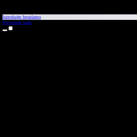
Isprobajte besplatno
Preuzmite sada
Proizvodi
Pretvaranje teksta u govor
Aplikacije za iPhone i iPad
Aplikacija za Android
Proširenje za Chrome
Proširenje za Edge
Web-aplikacija
Aplikacija za Mac
Aplikacija za Windows