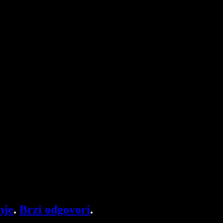
nje
.
Brzi odgovori
.