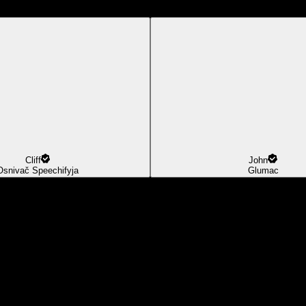
Cliff
John
Osnivač Speechifyja
Glumac