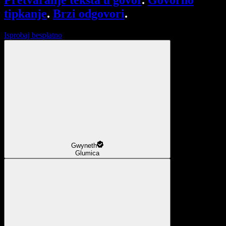
Pretvaranje teksta u govor
.
Govorno
tipkanje
.
Brzi odgovori
.
Isprobaj besplatno
Gwyneth
Glumica