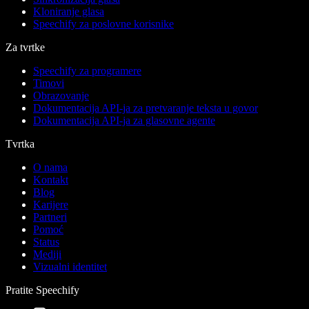
Kloniranje glasa
Speechify za poslovne korisnike
Za tvrtke
Speechify za programere
Timovi
Obrazovanje
Dokumentacija API-ja za pretvaranje teksta u govor
Dokumentacija API-ja za glasovne agente
Tvrtka
O nama
Kontakt
Blog
Karijere
Partneri
Pomoć
Status
Mediji
Vizualni identitet
Pratite Speechify