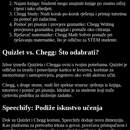
Najam knjiga: Studenti mogu unajmiti knjige po znatno nižoj
cijeni i tako uštedjeti.
Chegg Study: Nudi korak-po-korak rješenja i pristup tutorima
za pomoć pri zadacima.
Pomoć pri pisanju i provjera gramatike: Chegg Writing
provjerava gramatiku, plagijat i pomaže oko citiranja.
Rješavač matematike: Chegg Math Solver pomaže pri
rješavanju matematike, što je odlično za STEM studente.
Quizlet vs. Chegg: Što odabrati?
Izbor između Quizleta i Chegga ovisi o tvojim potrebama. Quizlet je
odličan za izradu i ponavljanje kartica te kvizova, koristan za
memoriranje i samoprovjeru, pogotovo ako voliš aktivno učiti.
Chegg, s druge strane, nudi širi spektar resursa: rješenja iz knjiga,
tutorstvo i pomoć pri pisanju. Idealan je za studente koji traže
cjelovitu podršku za složenije zadatke.
Speechify: Podiže iskustvo učenja
Dok su Quizlet i Chegg korisni, Speechify dodaje novu dimenziju.
Kao platforma za pretvorbu teksta u govor, povećava pristupačnost i