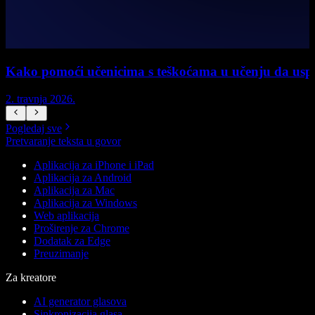
Kako pomoći učenicima s teškoćama u učenju da uspi
2. travnja 2026.
1
Pogledaj sve
Pretvaranje teksta u govor
Aplikacija za iPhone i iPad
Aplikacija za Android
Aplikacija za Mac
Aplikacija za Windows
Web aplikacija
Proširenje za Chrome
Dodatak za Edge
Preuzimanje
Za kreatore
AI generator glasova
Sinkronizacija glasa