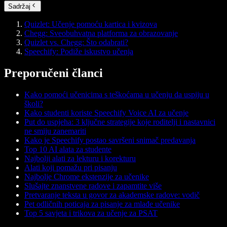
Sadržaj
Quizlet: Učenje pomoću kartica i kvizova
Chegg: Sveobuhvatna platforma za obrazovanje
Quizlet vs. Chegg: Što odabrati?
Speechify: Podiže iskustvo učenja
Preporučeni članci
Kako pomoći učenicima s teškoćama u učenju da uspiju u
školi?
Kako studenti koriste Speechify Voice AI za učenje
Put do uspjeha: 3 ključne strategije koje roditelji i nastavnici
ne smiju zanemariti
Kako je Speechify postao savršeni snimač predavanja
Top 10 AI alata za studente
Najbolji alati za lekturu i korekturu
Alati koji pomažu pri pisanju
Najbolje Chrome ekstenzije za učenike
Slušajte znanstvene radove i zapamtite više
Pretvaranje teksta u govor za akademske radove: vodič
Pet odličnih poticaja za pisanje za mlađe učenike
Top 5 savjeta i trikova za učenje za PSAT