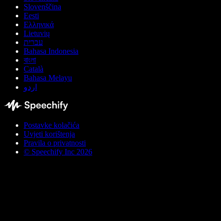
Slovenščina
Eesti
Ελληνικά
Lietuvių
עברית
Bahasa Indonesia
বাংলা
Català
Bahasa Melayu
اردو
Postavke kolačića
Uvjeti korištenja
Pravila o privatnosti
© Speechify Inc 2026