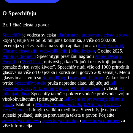
O Speechifyju
Br. 1 čitač teksta u govor
Speechify
je vodeća svjetska
platforma za pretvaranje teksta u govor
kojoj vjeruje više od 50 milijuna korisnika, s više od 500.000
recenzija s pet zvjezdica na svojim aplikacijama za
iOS
,
Android
,
Chrome ekstenziju
,
web-aplikaciju
i
Mac desktop
. Godine 2025.
Apple je dodijelio
Speechifyju prestižnu nagradu
Apple Design
Award
na
WWDC-u
, opisavši ga kao “ključni resurs koji ljudima
pomaže živjeti svoje živote”. Speechify nudi više od 1000 prirodnih
glasova na više od 60 jezika i koristi se u gotovo 200 zemalja. Među
glasovima slavnih su
Snoop Dogg
i
Gwyneth Paltrow
. Za kreatore i
tvrtke
Speechify Studio
pruža napredne alate, uključujući
AI
generator glasa
,
AI kloniranje glasa
,
AI sinkronizaciju
i vlastiti
AI
mijenjač glasa
. Speechify također pokreće vodeće proizvode svojim
visokokvalitetnim i pristupačnim
API-jem za pretvaranje teksta u
govor
. Istaknut u
The Wall Street Journalu
,
CNBC-ju
,
Forbesu
,
TechCrunchu
i drugim velikim medijima, Speechify je najveći
svjetski pružatelj usluga pretvaranja teksta u govor. Posjetite
speechify.com/news
,
speechify.com/blog
i
speechify.com/press
za
više informacija.