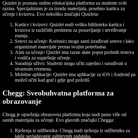
Quizlet je poznata online edukacijska platforma za studente svih
razina. Specijaliziran je za izradu materijala, posebno kartica za
učenje i kvizova. Evo nekoliko značajki Quizleta:
Kartice i kvizovi: Quizlet nudi veliku biblioteku kartica i
kvizova iz različitih predmeta za ponavljanje i utvrđivanje
znanja.
Setovi za učenje: Korisnici mogu sami izrađivati setove i lako
organizirati materijale prema svojim potrebama.
Alati za učenje: Quizlet ima razne alate poput probnih testova
i vodiča za uspješnije učenje.
Suradnja uživo: Studenti mogu učiti zajedno i surađivati u
stvarnom vremenu.
Mobilne aplikacije: Quizlet ima aplikacije za iOS i Android pa
možeš učiti kad god i gdje god poželiš.
Chegg: Sveobuhvatna platforma za
obrazovanje
Chegg je opsežnija obrazovna platforma koja nudi puno više od
samih materijala za učenje. Evo glavnih značajki Chegga:
Rješenja iz udžbenika: Chegg nudi rješenja iz udžbenika za
lakše savladavanje zahtjevnih zadataka.