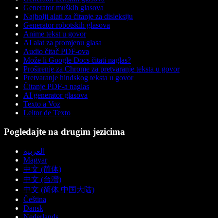
Generator muških glasova
Najbolji alati za čitanje za disleksiju
Generator robotskih glasova
Anime tekst u govor
AI alat za promjenu glasa
Audio čitač PDF-ova
Može li Google Docs čitati naglas?
Proširenje za Chrome za pretvaranje teksta u govor
Pretvaranje hindskog teksta u govor
Čitanje PDF-a naglas
AI generator glasova
Texto a Voz
Leitor de Texto
Pogledajte na drugim jezicima
العربية
Magyar
中文 (简体)
中文 (台灣)
中文 (简体 中国大陆)
Čeština
Dansk
Nederlands