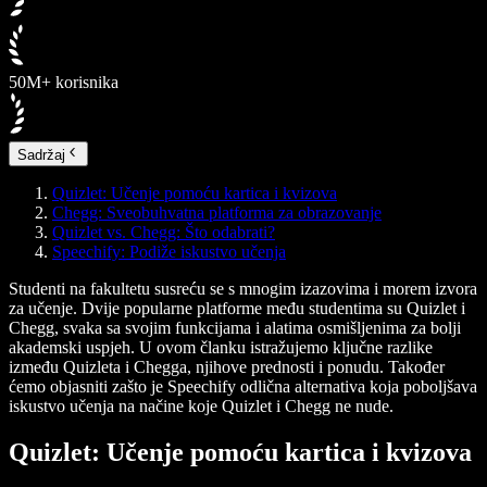
50M+ korisnika
Sadržaj
Quizlet: Učenje pomoću kartica i kvizova
Chegg: Sveobuhvatna platforma za obrazovanje
Quizlet vs. Chegg: Što odabrati?
Speechify: Podiže iskustvo učenja
Studenti na fakultetu susreću se s mnogim izazovima i morem izvora
za učenje. Dvije popularne platforme među studentima su Quizlet i
Chegg, svaka sa svojim funkcijama i alatima osmišljenima za bolji
akademski uspjeh. U ovom članku istražujemo ključne razlike
između Quizleta i Chegga, njihove prednosti i ponudu. Također
ćemo objasniti zašto je Speechify odlična alternativa koja poboljšava
iskustvo učenja na načine koje Quizlet i Chegg ne nude.
Quizlet: Učenje pomoću kartica i kvizova