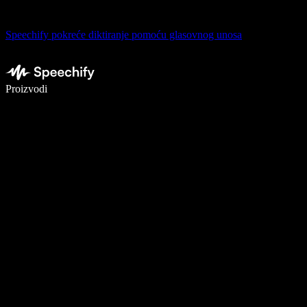
Speechify pokreće diktiranje pomoću glasovnog unosa
Pišite 5× brže uz glasovno diktiranje
Proizvodi
Saznajte više