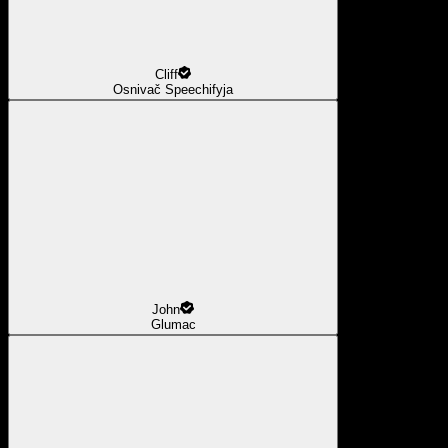
Cliff
Osnivač Speechifyja
John
Glumac