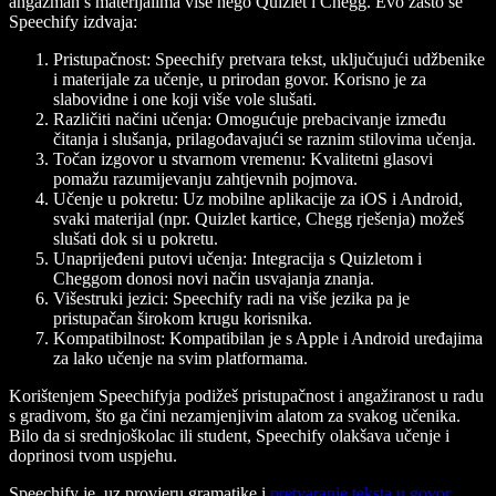
angažman s materijalima više nego Quizlet i Chegg. Evo zašto se
Speechify izdvaja:
Pristupačnost: Speechify pretvara tekst, uključujući udžbenike
i materijale za učenje, u prirodan govor. Korisno je za
slabovidne i one koji više vole slušati.
Različiti načini učenja: Omogućuje prebacivanje između
čitanja i slušanja, prilagođavajući se raznim stilovima učenja.
Točan izgovor u stvarnom vremenu: Kvalitetni glasovi
pomažu razumijevanju zahtjevnih pojmova.
Učenje u pokretu: Uz mobilne aplikacije za iOS i Android,
svaki materijal (npr. Quizlet kartice, Chegg rješenja) možeš
slušati dok si u pokretu.
Unaprijeđeni putovi učenja: Integracija s Quizletom i
Cheggom donosi novi način usvajanja znanja.
Višestruki jezici: Speechify radi na više jezika pa je
pristupačan širokom krugu korisnika.
Kompatibilnost: Kompatibilan je s Apple i Android uređajima
za lako učenje na svim platformama.
Korištenjem Speechifyja podižeš pristupačnost i angažiranost u radu
s gradivom, što ga čini nezamjenjivim alatom za svakog učenika.
Bilo da si srednjoškolac ili student, Speechify olakšava učenje i
doprinosi tvom uspjehu.
Speechify je, uz provjeru gramatike i
pretvaranje teksta u govor
,