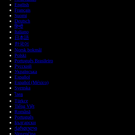
English
Français
Suomi
Deutsch
हिन्दी
Italiano
日本語
한국어
Norsk bokmål
Polski
Português Brasileiro
Русский
Українська
Español
Español (México)
Svenska
ไทย
Türkçe
Tiếng Việt
Română
Português
Български
ქართული
Slovenčina