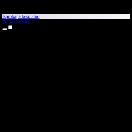
Isprobajte besplatno
Preuzmite sada
Proizvodi
Pretvaranje teksta u govor
Aplikacije za iPhone i iPad
Aplikacija za Android
Proširenje za Chrome
Proširenje za Edge
Web-aplikacija
Aplikacija za Mac
Aplikacija za Windows