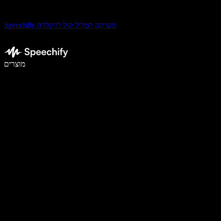
Speechify משיקה תמלול קול להקלדה
לכתוב פי 5 מהר יותר עם הכתבה קולית
מוצרים
למידע נוסף