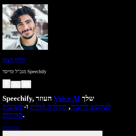
קליף ויצמן
מנכ"ל ומייסד Speechify
שלך
Voice AI
Speechify, העוזר
לטקסט לדיבור
,
הקלדה קולית
ו-
תשובות
.
מהירות
נסו בחינם