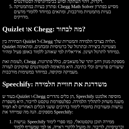
דקדוק, זיהוי העתקה וסיוע בביבליוגרפיה לסטודנטים.
פתרון בעיות במתמטיקה: Chegg Math Solver מסייע בפתרון
בעיות מתמטיות מורכבות, ומתאים במיוחד ללומדי מדעים
מדויקים.
Quizlet או Chegg: מה לבחור?
הבחירה בין Quizlet ל-Chegg תלויה בצרכי הלמידה והמטרות שלך.
Quizlet מצטיינת ביצירה ובתרגול של כרטיסיות ומבחנים, ומתאימה
במיוחד לתרגול ושינון. אידיאלית למי שאוהב ללמוד באופן פעיל ומהיר.
לעומת זאת, Chegg מספקת מגוון רחב יותר של משאבים, כולל פתרונות,
שיעורים פרטיים וכלי כתיבה. היא מתאימה לסטודנטים שזקוקים לעזרה
מעמיקה ומקיפה, במיוחד במשימות מורכבות.
Speechify: משדרגת את חוויית הלמידה
בעוד ש-Quizlet ו-Chegg הן כלים נהדרים, Speechify מוסיפה אלמנט
משנה משחק לתהליך הלמידה. כפלטפורמת טקסט לדיבור, היא משפרת
נגישות ומעורבות בחומרי לימוד בדרכים ששני הכלים האחרים לא תמיד
מספקים. הנה מה שמייחד את Speechify:
נגישות: Speechify ממירה תוכן טקסטואלי, כמו ספרי לימוד
וכרטיסיות, לדיבור. זה מועיל ללקויי ראייה, או למי שמעדיף ללמוד