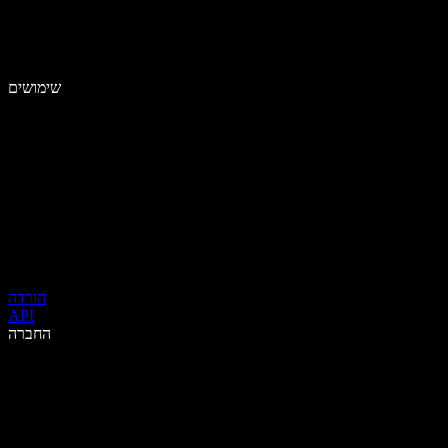
שימושים
הורדה
API
החברה