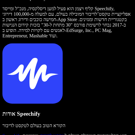
קליף ויצמן הוא פעיל למען דיסלקסיה, מנכ"ל ומייסד Speechify,
אפליקציית טקסט־לדיבור המובילה בעולם, עם למעלה מ-100,000 דירוגי
חמישה כוכבים ודירוג ראשון ב-App Store בקטגוריית חדשות ומגזינים.
ב-2017 נבחר לרשימת פורבס "30 מתחת ל-30" בזכות קידום הנגישות
לאנשים עם לקויות למידה. הופיע ב-EdSurge, Inc., PC Mag,
Entrepreneur, Mashable ועוד.
אודות Speechify
הקורא הטוב בעולם לטקסט לדיבור