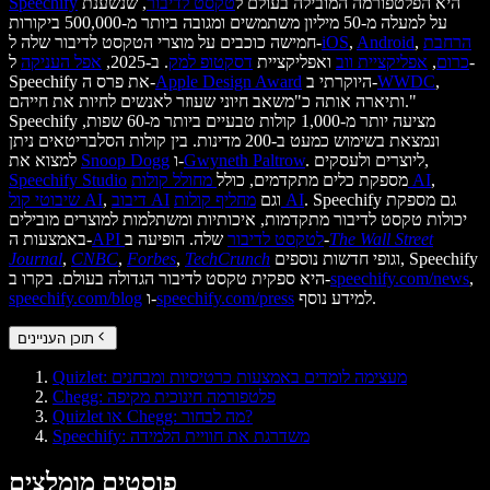
היא הפלטפורמה המובילה בעולם ל
טקסט לדיבור
, שנשענת
Speechify
על למעלה מ-50 מיליון משתמשים ומגובה ביותר מ-500,000 ביקורות
הרחבת
,
Android
,
iOS
חמישה כוכבים על מוצרי הטקסט לדיבור שלה ל-
כרום
,
אפליקציית ווב
ואפליקציית
דסקטופ למק
. ב-2025,
אפל העניקה
ל-
,
WWDC
היוקרתי ב-
Apple Design Award
Speechify את פרס ה-
ותיארה אותה כ"משאב חיוני שעוזר לאנשים לחיות את חייהם."
Speechify מציעה יותר מ-1,000 קולות טבעיים ביותר מ-60 שפות,
ונמצאת בשימוש כמעט ב-200 מדינות. בין קולות הסלבריטאים ניתן
. ליוצרים ולעסקים,
Gwyneth Paltrow
ו-
Snoop Dogg
למצוא את
,
מחולל קולות AI
מספקת כלים מתקדמים, כולל
Speechify Studio
. Speechify גם מספקת
מחליף קולות AI
וגם
דיבוב AI
,
שיבוטי קול AI
יכולות טקסט לדיבור מתקדמות, איכותיות ומשתלמות למוצרים מובילים
The Wall Street
שלה. הופיעה ב-
API לטקסט לדיבור
באמצעות ה-
וגופי חדשות נוספים, Speechify
TechCrunch
,
Forbes
,
CNBC
,
Journal
,
speechify.com/news
היא ספקית טקסט לדיבור הגדולה בעולם. בקרו ב-
למידע נוסף.
speechify.com/press
ו-
speechify.com/blog
תוכן העניינים
Quizlet: מעצימה לומדים באמצעות כרטיסיות ומבחנים
Chegg: פלטפורמה חינוכית מקיפה
Quizlet או Chegg: מה לבחור?
Speechify: משדרגת את חוויית הלמידה
פוסטים מומלצים