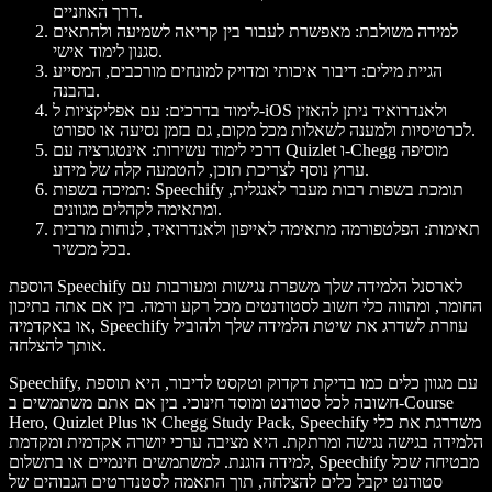
דרך האוזניים.
למידה משולבת: מאפשרת לעבור בין קריאה לשמיעה ולהתאים
סגנון לימוד אישי.
הגיית מילים: דיבור איכותי ומדויק למונחים מורכבים, המסייע
בהבנה.
לימוד בדרכים: עם אפליקציות ל-iOS ולאנדרואיד ניתן להאזין
לכרטיסיות ולמענה לשאלות מכל מקום, גם בזמן נסיעה או ספורט.
דרכי לימוד עשירות: אינטגרציה עם Quizlet ו-Chegg מוסיפה
ערוץ נוסף לצריכת תוכן, להטמעה קלה של מידע.
תמיכה בשפות: Speechify תומכת בשפות רבות מעבר לאנגלית,
ומתאימה לקהלים מגוונים.
תאימות: הפלטפורמה מתאימה לאייפון ולאנדרואיד, לנוחות מרבית
בכל מכשיר.
הוספת Speechify לארסנל הלמידה שלך משפרת נגישות ומעורבות עם
החומר, ומהווה כלי חשוב לסטודנטים מכל רקע ורמה. בין אם אתה בתיכון
או באקדמיה, Speechify עוזרת לשדרג את שיטת הלמידה שלך ולהוביל
אותך להצלחה.
Speechify, עם מגוון כלים כמו בדיקת דקדוק וטקסט לדיבור, היא תוספת
חשובה לכל סטודנט ומוסד חינוכי. בין אם אתם משתמשים ב-Course
Hero, Quizlet Plus או Chegg Study Pack, Speechify משדרגת את כלי
הלמידה בגישה נגישה ומרתקת. היא מציבה ערכי יושרה אקדמית ומקדמת
למידה הוגנת. למשתמשים חינמיים או בתשלום, Speechify מבטיחה שכל
סטודנט יקבל כלים להצלחה, תוך התאמה לסטנדרטים הגבוהים של