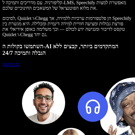
קליפורניה. עם מדריכים ותמיכה ל-LMS, Speechify מאפשרת למצות
את מלוא הפוטנציאל של המשאבים החינוכיים שלכם.
לסיכום, Quizlet ו-Chegg הן פלטפורמות ערכיות ללמידה, אך Speechify
פורצת גבולות ומציעה חוויית למידה דינמית ומכלילה. היא מגשרת בין
טקסט לדיבור ומנגישה ידע לכולם — וכך משלימה באופן אידיאלי את
Quizlet ו-Chegg גם יחד.
השתמשו בקולות ה-AI המתקדמים ביותר, קבצים ללא
הגבלה ותמיכה 24/7
נסו בחינם