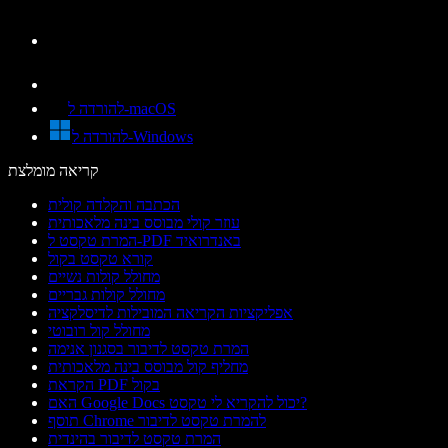
להורדה ל-macOS
להורדה ל-Windows
קריאה מומלצת
הכתבה והקלדה קולית
עוזר קולי מבוסס בינה מלאכותית
המרת טקסט ל-PDF באנדרואיד
קורא טקסט בקול
מחולל קולות נשיים
מחולל קולות גבריים
אפליקציות הקריאה המובילות לדיסלקציה
מחולל קול רובוטי
המרת טקסט לדיבור בסגנון אנימה
מחליף קול מבוסס בינה מלאכותית
הקראת PDF בקול
האם Google Docs יכול להקריא לי טקסט?
תוסף Chrome להמרת טקסט לדיבור
המרת טקסט לדיבור בהינדית