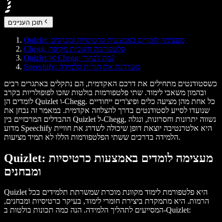
תוכן העניינים
Quizlet: מעצימה לומדים באמצעות כרטיסיות ומבחנים
Chegg: פלטפורמה חינוכית מקיפה
Quizlet או Chegg: מה לבחור?
Speechify: משדרגת את חוויית הלמידה
כשסטודנטים מתחילים את דרכם האקדמית, הם נתקלים באתגרים רבים
ובהמון משאבי לימוד. שתי פלטפורמות בולטות שזכו לפופולריות בקרב
לומדים הן Quizlet ו-Chegg. כל אחת מהן מציעה כלים ופיצ'רים ייחודיים
שנועדו לסייע לסטודנטים בדרך להצלחה אקדמית. במאמר זה נבחן את
ההבדלים המרכזיים בין Quizlet ל-Chegg, נשווה יתרונות וחסרונות, ונגלה
מדוע Speechify היא אלטרנטיבה יוצאת דופן שיכולה לשדרג את חוויית
הלמידה בדרכים ששתי הפלטפורמות הללו לא תמיד מציעות.
Quizlet: מעצימה לומדים באמצעות כרטיסיות
ומבחנים
Quizlet היא פלטפורמת לימוד מקוונת מוכרת שמשרתת תלמידים בכל
הרמות. היא מתמקדת ביצירת חומרי לימוד, בעיקר כרטיסיות ומבחנים,
המסייעים לתהליך הלמידה. הנה כמה תכונות בולטות ב-Quizlet: