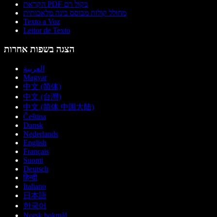
הקראת PDF בקול רם
מחולל קולות מבוסס בינה מלאכותית
Texto a Voz
Leitor de Texto
הצגה בשפות אחרות
العربية
Magyar
中文 (简体)
中文 (台灣)
中文 (简体 中国大陆)
Čeština
Dansk
Nederlands
English
Français
Suomi
Deutsch
हिन्दी
Italiano
日本語
한국어
Norsk bokmål