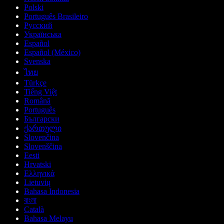
Polski
Português Brasileiro
Русский
Українська
Español
Español (México)
Svenska
ไทย
Türkçe
Tiếng Việt
Română
Português
Български
ქართული
Slovenčina
Slovenščina
Eesti
Hrvatski
Ελληνικά
Lietuvių
Bahasa Indonesia
বাংলা
Català
Bahasa Melayu