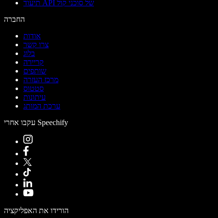
תיעוד API של סוכני קול
החברה
אודות
צרו קשר
בלוג
קריירה
שותפים
מרכז העזרה
סטטוס
עיתונות
ערכת המותג
עקבו אחרי Speechify
הורידו את האפליקציה