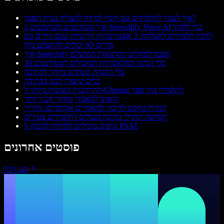
איך לעזור לתלמידים עם קשיי למידה להצליח בבית הספר?
איך סטודנטים משתמשים ב-Speechify Voice AI כדי ללמוד
להכין תלמידים להצלחה: 3 אסטרטגיות קריטיות שגם הורים וגם
מורים לא יכולים להתעלם מהן
איך Speechify הפכה למקליט ההרצאות המושלם
10 כלי הבינה המלאכותית המובילים לסטודנטים
כלי ההגהה הטובים ביותר לכתיבה
כלים שיעזרו לכם בכתיבה
ההרחבות הטובות ביותר ל-Chrome לתלמידי בתי ספר
האזינו למאמרי מחקר וזכרו יותר
המרת טקסט לדיבור למאמרים אקדמיים: מדריך
חמישה תרגילי כתיבה מעולים לתלמידים צעירים
5 טיפים מובילים ללמידה למבחן PSAT
פוסטים אחרונים
הצג הכל