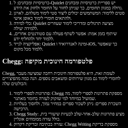
כרטיסיות ומבחנים: ל-Quizlet יש ספריית כרטיסיות ומבחנים
גדולה במגוון תחומים, כך שניתן לחזור על החומר ולחזק את הידע.
סטים ללימוד: המשתמשים יכולים ליצור סטי לימוד משלהם, לארגן
ולהתאים חומרי לימוד באופן אישי.
כלי למידה: Quizlet מציעה תרגולים ומדריכי לימוד שעוזרים
ללמידה יעילה.
שיתוף בזמן אמת: אפשר לשתף פעולה עם סטודנטים אחרים,
ללמוד יחד ולהחליף ידע.
אפליקציה לנייד: Quizlet זמינה לאנדרואיד ו-iOS, כך שאפשר
ללמוד מכל מקום.
Chegg: פלטפורמה חינוכית מקיפה
Chegg, לעומת זאת, היא פלטפורמה חינוכית רחבה שמציעה מעבר
לחומרי לימוד גם מגוון שירותים ומשאבים נוספים. הנה כמה מהפיצ'רים
הבולטים שלה:
פתרונות לספרי לימוד: Chegg מספקת פתרונות לספרי לימוד, מה
שמועיל במיוחד למי שזקוק לעזרה בחומר מאתגר.
השכרת ספרים: ניתן לשכור ספרים במחיר נמוך, ולחסוך בעלויות
הרכישה.
Chegg Study: מציע פתרונות שלב-אחר-שלב לבעיות שיעורי בית,
כולל עזרה ממומחים אונליין.
עזרה בכתיבה ובדיקת דקדוק: Chegg Writing מספקת בדיקת