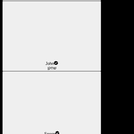
John
שחקן
Snoop