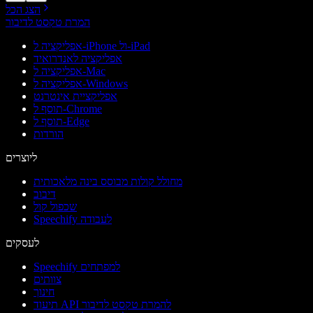
הצג הכל
המרת טקסט לדיבור
אפליקציה ל-iPhone ול-iPad
אפליקציה לאנדרואיד
אפליקציה ל-Mac
אפליקציה ל-Windows
אפליקציית אינטרנט
תוסף ל-Chrome
תוסף ל-Edge
הורדות
ליוצרים
מחולל קולות מבוסס בינה מלאכותית
דיבוב
שכפול קול
Speechify לעבודה
לעסקים
Speechify למפתחים
צוותים
חינוך
תיעוד API להמרת טקסט לדיבור