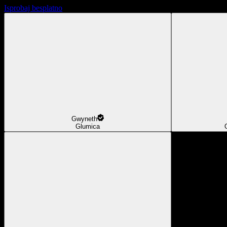
Isprobaj besplatno
Gwyneth
Glumica