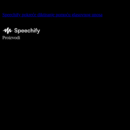
Speechify pokreće diktiranje pomoću glasovnog unosa
Pišite 5× brže uz glasovno diktiranje
Proizvodi
Saznajte više