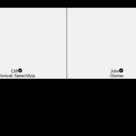
Cliff
John
Osnivač Speechifyja
Glumac