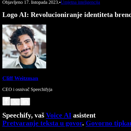
Objavljeno
17. listopada 2023.
•
Umjetna inteligencija
Logo AI: Revolucioniranje identiteta bren
Cliff Weitzman
CEO i osnivač Speechifyja
Speechify, vaš
Voice AI
asistent
Pretvaranje teksta u govor
.
Govorno tipka