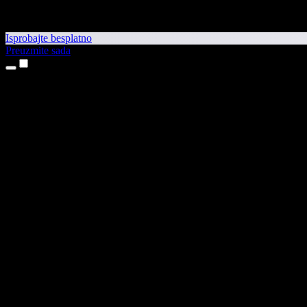
Isprobajte besplatno
Preuzmite sada
Proizvodi
Pretvaranje teksta u govor
Aplikacije za iPhone i iPad
Aplikacija za Android
Proširenje za Chrome
Proširenje za Edge
Web-aplikacija
Aplikacija za Mac
Aplikacija za Windows