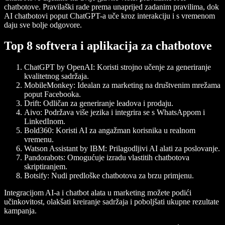
chatbotove. Pravilaški rade prema unaprijed zadanim pravilima, dok
AI chatbotovi poput ChatGPT-a uče kroz interakciju i s vremenom
daju sve bolje odgovore.
Top 8 softvera i aplikacija za chatbotove
ChatGPT by OpenAI
: Koristi strojno učenje za generiranje
kvalitetnog sadržaja.
MobileMonkey
: Idealan za marketing na društvenim mrežama
poput Facebooka.
Drift
: Odličan za generiranje leadova i prodaju.
Aivo
: Podržava više jezika i integrira se s WhatsAppom i
LinkedInom.
Bold360
: Koristi AI za angažman korisnika u realnom
vremenu.
Watson Assistant by IBM
: Prilagodljivi AI alati za poslovanje.
Pandorabots
: Omogućuje izradu vlastitih chatbotova
skriptiranjem.
Botsify
: Nudi predloške chatbotova za brzu primjenu.
Integracijom AI-a i chatbot alata u marketing možete podići
učinkovitost, olakšati kreiranje sadržaja i poboljšati ukupne rezultate
kampanja.