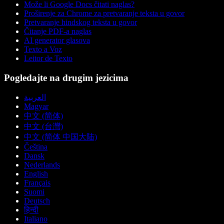
Može li Google Docs čitati naglas?
Proširenje za Chrome za pretvaranje teksta u govor
Pretvaranje hindskog teksta u govor
Čitanje PDF-a naglas
AI generator glasova
Texto a Voz
Leitor de Texto
Pogledajte na drugim jezicima
العربية
Magyar
中文 (简体)
中文 (台灣)
中文 (简体 中国大陆)
Čeština
Dansk
Nederlands
English
Français
Suomi
Deutsch
हिन्दी
Italiano