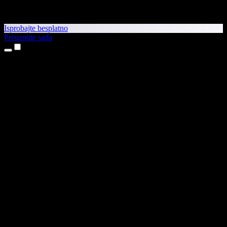
Isprobajte besplatno
Preuzmite sada
Proizvodi
Pretvaranje teksta u govor
Aplikacije za iPhone i iPad
Aplikacija za Android
Proširenje za Chrome
Proširenje za Edge
Web-aplikacija
Aplikacija za Mac
Aplikacija za Windows