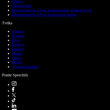
Timovi
Obrazovanje
Dokumentacija API-ja za pretvaranje teksta u govor
Dokumentacija API-ja za glasovne agente
Tvrtka
O nama
Kontakt
Blog
Karijere
Partneri
Pomoć
Status
Mediji
Vizualni identitet
Pratite Speechify