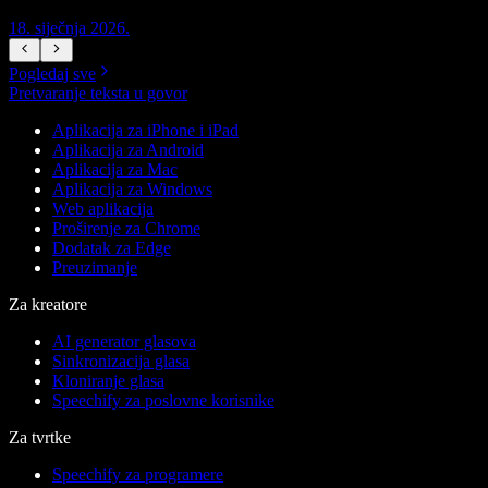
18. siječnja 2026.
1
Pogledaj sve
Pretvaranje teksta u govor
Aplikacija za iPhone i iPad
Aplikacija za Android
Aplikacija za Mac
Aplikacija za Windows
Web aplikacija
Proširenje za Chrome
Dodatak za Edge
Preuzimanje
Za kreatore
AI generator glasova
Sinkronizacija glasa
Kloniranje glasa
Speechify za poslovne korisnike
Za tvrtke
Speechify za programere