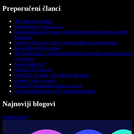
Preporučeni članci
AI video prevoditelj
Kako koristiti Captions.ai
Kako kreirati AI avatare za B2B pronalazak klijenata i email
kampanje
Najbolji AI alati u 2024.: Nove prilike za profesionalce
Što je AI generator slika
AI web stranice: Iskoristite budućnost digitalne interaktivnosti
i inovacija
Što je Claude 2?
Najbolji AI podcasti
ChatGPT AI glas - Sve što trebate znati
OpenAI tekst u govor
ChatGPT pretvaranje teksta u govor
Sve što trebate znati o AI generatoru teksta
Najnoviji blogovi
Pogledaj sve