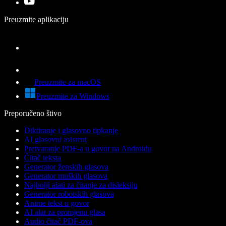
Preuzmite aplikaciju
Preuzmite za macOS
Preuzmite za Windows
Preporučeno štivo
Diktiranje i glasovno tipkanje
AI glasovni asistent
Pretvaranje PDF-a u govor na Androidu
Čitač teksta
Generator ženskih glasova
Generator muških glasova
Najbolji alati za čitanje za disleksiju
Generator robotskih glasova
Anime tekst u govor
AI alat za promjenu glasa
Audio čitač PDF-ova