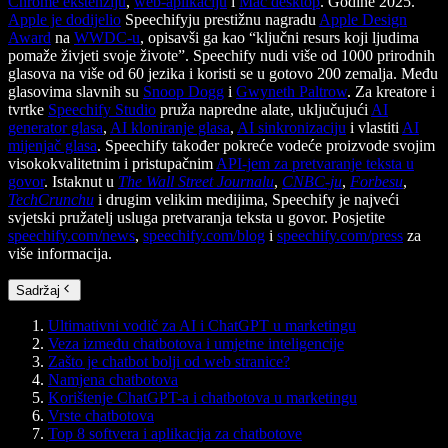
Chrome ekstenziju
,
web-aplikaciju
i
Mac desktop
. Godine 2025.
Apple je dodijelio
Speechifyju prestižnu nagradu
Apple Design
Award
na
WWDC-u
, opisavši ga kao “ključni resurs koji ljudima
pomaže živjeti svoje živote”. Speechify nudi više od 1000 prirodnih
glasova na više od 60 jezika i koristi se u gotovo 200 zemalja. Među
glasovima slavnih su
Snoop Dogg
i
Gwyneth Paltrow
. Za kreatore i
tvrtke
Speechify Studio
pruža napredne alate, uključujući
AI
generator glasa
,
AI kloniranje glasa
,
AI sinkronizaciju
i vlastiti
AI
mijenjač glasa
. Speechify također pokreće vodeće proizvode svojim
visokokvalitetnim i pristupačnim
API-jem za pretvaranje teksta u
govor
. Istaknut u
The Wall Street Journalu
,
CNBC-ju
,
Forbesu
,
TechCrunchu
i drugim velikim medijima, Speechify je najveći
svjetski pružatelj usluga pretvaranja teksta u govor. Posjetite
speechify.com/news
,
speechify.com/blog
i
speechify.com/press
za
više informacija.
Sadržaj
Ultimativni vodič za AI i ChatGPT u marketingu
Veza između chatbotova i umjetne inteligencije
Zašto je chatbot bolji od web stranice?
Namjena chatbotova
Korištenje ChatGPT-a i chatbotova u marketingu
Vrste chatbotova
Top 8 softvera i aplikacija za chatbotove