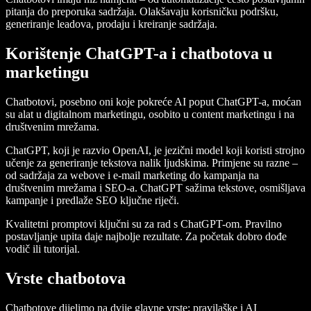
pitanja do preporuka sadržaja. Olakšavaju korisničku podršku,
generiranje leadova, prodaju i kreiranje sadržaja.
Korištenje ChatGPT-a i chatbotova u
marketingu
Chatbotovi, posebno oni koje pokreće AI poput ChatGPT-a, moćan
su alat u digitalnom marketingu, osobito u content marketingu i na
društvenim mrežama.
ChatGPT, koji je razvio OpenAI, je jezični model koji koristi strojno
učenje za generiranje tekstova nalik ljudskima. Primjene su razne –
od sadržaja za webove i e-mail marketing do kampanja na
društvenim mrežama i SEO-a. ChatGPT sažima tekstove, osmišljava
kampanje i predlaže SEO ključne riječi.
Kvalitetni promptovi ključni su za rad s ChatGPT-om. Pravilno
postavljanje upita daje najbolje rezultate. Za početak dobro dođe
vodič ili tutorijal.
Vrste chatbotova
Chatbotove dijelimo na dvije glavne vrste: pravilaške i AI