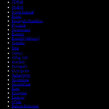
日本語
한국어
Norsk bokmål
Polski
Português Brasileiro
Русский
Українська
Español
Español (México)
Svenska
ไทย
Türkçe
Tiếng Việt
Română
Português
Български
ქართული
Slovenčina
Slovenščina
Eesti
Ελληνικά
Lietuvių
עברית
Bahasa Indonesia