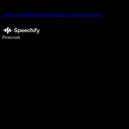
Speechify pokreće diktiranje pomoću glasovnog unosa
Pišite 5× brže uz glasovno diktiranje
Proizvodi
Saznajte više