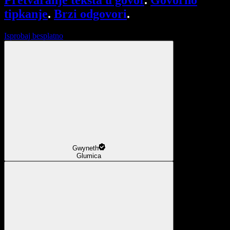
Pretvaranje teksta u govor
.
Govorno
tipkanje
.
Brzi odgovori
.
Isprobaj besplatno
Gwyneth
Glumica