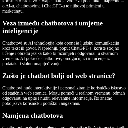
korisničko iskustvo. Ovaj članak je vodič za početnike i napredne –
o AI-u, chatbotovima i ChatGPT-u te njihovoj primjeni u
marketingu.
Veza između chatbotova i umjetne
inteligencije
Chatbotovi su AI tehnologija koja oponaša ljudsku komunikaciju
kroz tekst ili govor. Napredniji, poput ChatGPT-a, koriste strojno
učenje i obradu jezika kako bi razumjeli i odgovarali u stvarnom
vremenu. AI pokreće chatbotove, omogućujući im učenje iz
podataka i stalno unaprjeđivanje.
Zašto je chatbot bolji od web stranice?
Chatbotovi nude interaktivnije i personaliziranije korisničko iskustvo
od statičnih web stranica. Mogu pomoći u realnom vremenu, odmah
odgovarati na upite i nuditi relevantne informacije, što znatno
poboljšava korisničku podršku i angažman.
Namjena chatbotova
Chatbotovi imaju niz namjena – od automatizacije često postavljanih