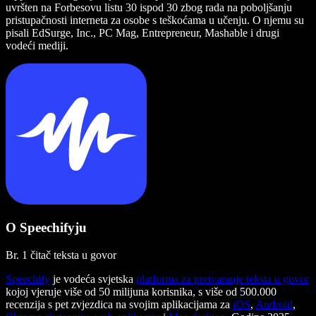
uvršten na Forbesovu listu 30 ispod 30 zbog rada na poboljšanju
pristupačnosti interneta za osobe s teškoćama u učenju. O njemu su
pisali EdSurge, Inc., PC Mag, Entrepreneur, Mashable i drugi
vodeći mediji.
O Speechifyju
Br. 1 čitač teksta u govor
Speechify
je vodeća svjetska
platforma za pretvaranje teksta u govor
kojoj vjeruje više od 50 milijuna korisnika, s više od 500.000
recenzija s pet zvjezdica na svojim aplikacijama za
iOS
,
Android
,