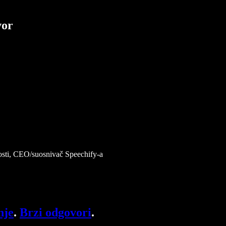
vor
čnosti, CEO/suosnivač Speechify-a
nje
.
Brzi odgovori
.