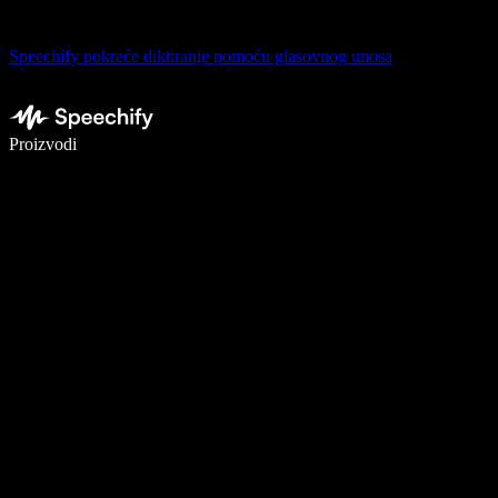
Speechify pokreće diktiranje pomoću glasovnog unosa
Pišite 5× brže uz glasovno diktiranje
Proizvodi
Saznajte više