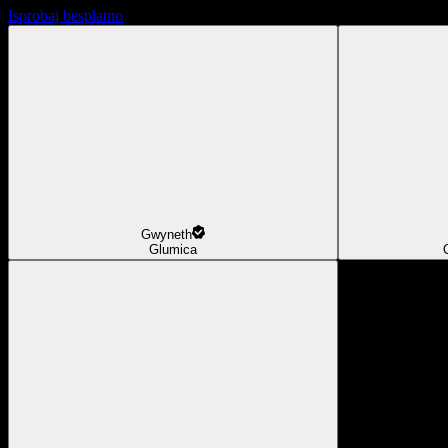
Isprobaj besplatno
Gwyneth
Glumica