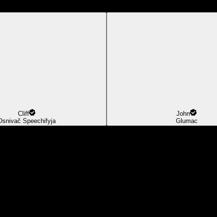
Cliff
John
Osnivač Speechifyja
Glumac