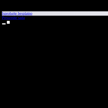
Isprobajte besplatno
Preuzmite sada
Proizvodi
Pretvaranje teksta u govor
Aplikacije za iPhone i iPad
Aplikacija za Android
Proširenje za Chrome
Proširenje za Edge
Web-aplikacija
Aplikacija za Mac
Aplikacija za Windows