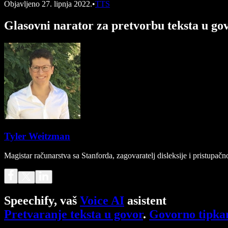
Objavljeno
27. lipnja 2022.
•
TTS
Glasovni narator za pretvorbu teksta u go
Tyler Weitzman
Magistar računarstva sa Stanforda, zagovaratelj disleksije i pristupa
Speechify, vaš
Voice AI
asistent
Pretvaranje teksta u govor
.
Govorno tipka