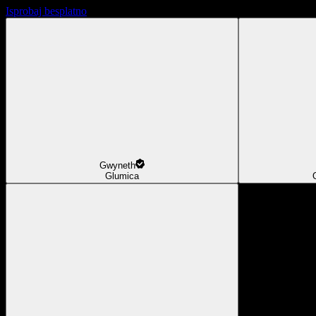
Isprobaj besplatno
Gwyneth
Glumica