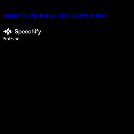
Speechify pokreće diktiranje pomoću glasovnog unosa
Pišite 5× brže uz glasovno diktiranje
Proizvodi
Saznajte više