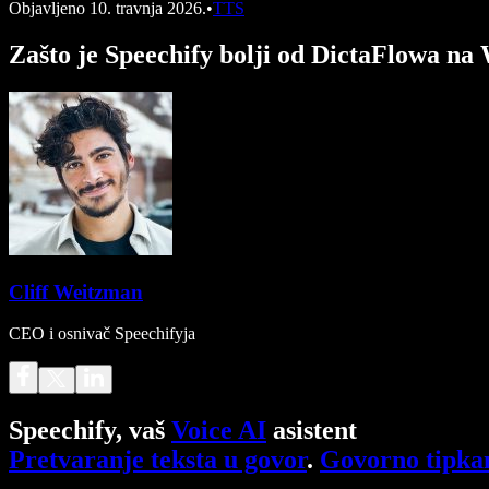
Objavljeno
10. travnja 2026.
•
TTS
Zašto je Speechify bolji od DictaFlowa n
Cliff Weitzman
CEO i osnivač Speechifyja
Speechify, vaš
Voice AI
asistent
Pretvaranje teksta u govor
.
Govorno tipka