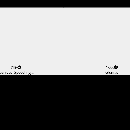
Cliff
John
Osnivač Speechifyja
Glumac