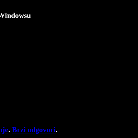
a Windowsu
nje
.
Brzi odgovori
.