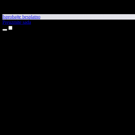
Isprobajte besplatno
Preuzmite sada
Proizvodi
Pretvaranje teksta u govor
Aplikacije za iPhone i iPad
Aplikacija za Android
Proširenje za Chrome
Proširenje za Edge
Web-aplikacija
Aplikacija za Mac
Aplikacija za Windows