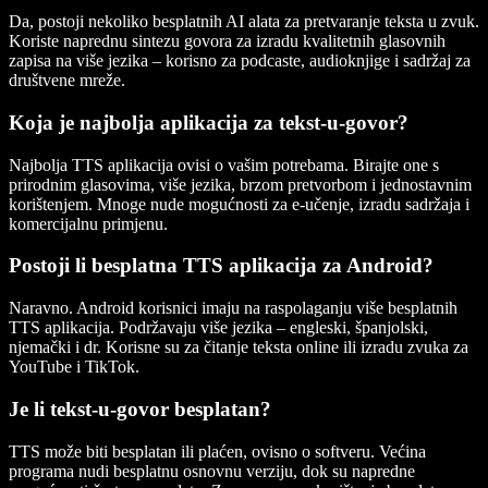
Da
, postoji nekoliko besplatnih AI alata za pretvaranje teksta u zvuk.
Koriste naprednu sintezu govora za izradu kvalitetnih glasovnih
zapisa na više jezika – korisno za podcaste, audioknjige i sadržaj za
društvene mreže.
Koja je najbolja aplikacija za tekst-u-govor?
Najbolja TTS aplikacija ovisi o vašim potrebama. Birajte one s
prirodnim glasovima, više jezika, brzom pretvorbom i jednostavnim
korištenjem. Mnoge nude mogućnosti za e-učenje, izradu sadržaja i
komercijalnu primjenu.
Postoji li besplatna TTS aplikacija za Android?
Naravno
. Android korisnici imaju na raspolaganju više besplatnih
TTS aplikacija. Podržavaju više jezika – engleski, španjolski,
njemački i dr. Korisne su za čitanje teksta online ili izradu zvuka za
YouTube i TikTok.
Je li tekst-u-govor besplatan?
TTS može biti besplatan ili plaćen, ovisno o softveru. Većina
programa nudi besplatnu osnovnu verziju, dok su napredne