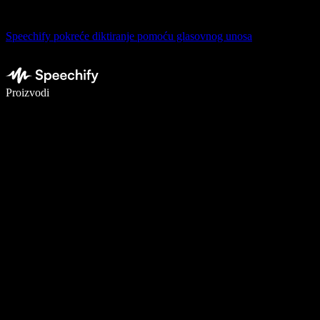
Speechify pokreće diktiranje pomoću glasovnog unosa
Pišite 5× brže uz glasovno diktiranje
Proizvodi
Saznajte više