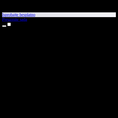
Isprobajte besplatno
Preuzmite sada
Proizvodi
Pretvaranje teksta u govor
Aplikacije za iPhone i iPad
Aplikacija za Android
Proširenje za Chrome
Proširenje za Edge
Web-aplikacija
Aplikacija za Mac
Aplikacija za Windows