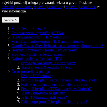
svjetski pružatelj usluga pretvaranja teksta u govor. Posjetite
speechify.com/news
,
speechify.com/blog
i
speechify.com/press
za
više informacija.
Sadržaj
Što je Text to Speech?
Pravni aspekti i ograničenja TTS-a
HIPAA usklađenost u TTS tehnologiji
Vlasništvo i autorska prava TTS audio datoteka
Google Text to Speech: besplatan za komercijalnu upotrebu?
Besplatno pretvaranje teksta u govor: vodič
Prednosti korištenja Text to Speech
Najbolje prakse za besplatan TTS
Isprobajte Speechify Text to Speech
Top 5 značajki Speechify TTS-a:
Često postavljena pitanja
FAQ o TTS tehnologiji
Postoji li besplatni AI za pretvaranje teksta u zvuk?
Koja je najbolja aplikacija za tekst-u-govor?
Postoji li besplatna TTS aplikacija za Android?
Je li tekst-u-govor besplatan?
Je li TTS bez autorskih prava?
Gdje mogu pronaći besplatni tekst-u-govor?