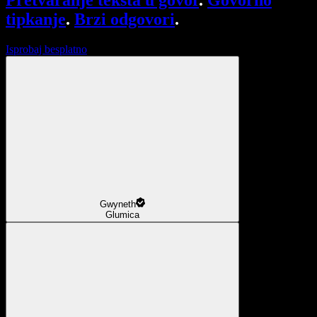
Pretvaranje teksta u govor
.
Govorno
tipkanje
.
Brzi odgovori
.
Isprobaj besplatno
Gwyneth
Glumica