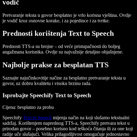
vodič
Pretvaranje teksta u govor besplatno je vrlo korisna vještina. Ovdje
je vodič kroz osnovne korake, i za pojedince i za tvrtke.
Prednosti korištenja Text to Speech
Prednosti TTS-a su brojne – od veće pristupačnosti do boljeg
angažmana korisnika. Ovdje su najvažnije detaljno objašnjene.
Najbolje prakse za besplatan TTS
Saznajte najučinkovitije načine za besplatno pretvaranje teksta u
govor, uz dobru kvalitetu i visoku brzinu rada.
Isprobajte Speechify Text to Speech
Cijena
: besplatno za probu
Speechify
Text to Speech
mijenja način na koji slušamo tekstualni
sadržaj. Korištenjem naprednog TTS-a, Speechify pretvara tekst u
prirodan govor – posebno korisno kod teškoća čitanja ili za one koji
radije uče slušajući. Velika prilagodljivost omogućuje jednostavno