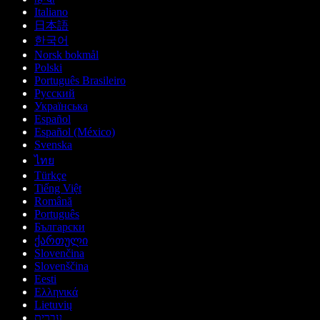
Italiano
日本語
한국어
Norsk bokmål
Polski
Português Brasileiro
Русский
Українська
Español
Español (México)
Svenska
ไทย
Türkçe
Tiếng Việt
Română
Português
Български
ქართული
Slovenčina
Slovenščina
Eesti
Ελληνικά
Lietuvių
עברית