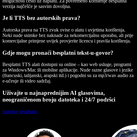
mogućnosti često uz naplatu. Za povremeno korištenje besplatna
verzija najčešće je sasvim dovoljna.
Je li TTS bez autorskih prava?
Autorska prava na TTS zvuk ovise o alatu i uvjetima korištenja.
Neki nude snimke bez naknade za nekomercijalnu uporabu, ali prije
komercijalne primjene uvijek provjerite licencu i pravila korištenja.
Gdje mogu pronaći besplatni tekst-u-govor?
Besplatni TTS alati dostupni su online – kao web usluge, programi
za Windows/Mac ili mobilne aplikacije. Nude razne glasove i jezike
(francuski, talijanski, arapski itd.) i pogodni su za mp3/wav audio za
e-učenje ili video sadržaj.
Uživajte u najnaprednijim AI glasovima,
neograničenom broju datoteka i 24/7 podršci
Isprobaj besplatno