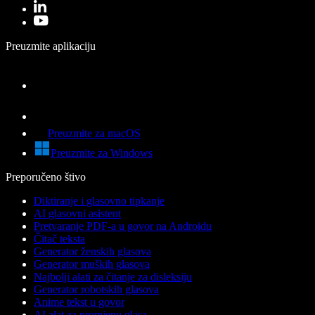
Preuzmite aplikaciju
Preuzmite za macOS
Preuzmite za Windows
Preporučeno štivo
Diktiranje i glasovno tipkanje
AI glasovni asistent
Pretvaranje PDF-a u govor na Androidu
Čitač teksta
Generator ženskih glasova
Generator muških glasova
Najbolji alati za čitanje za disleksiju
Generator robotskih glasova
Anime tekst u govor
AI alat za promjenu glasa