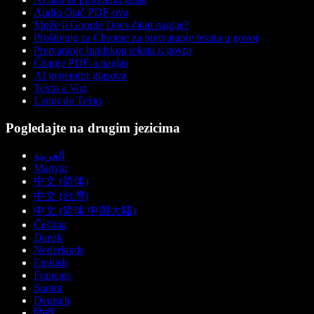
Audio čitač PDF-ova
Može li Google Docs čitati naglas?
Proširenje za Chrome za pretvaranje teksta u govor
Pretvaranje hindskog teksta u govor
Čitanje PDF-a naglas
AI generator glasova
Texto a Voz
Leitor de Texto
Pogledajte na drugim jezicima
العربية
Magyar
中文 (简体)
中文 (台灣)
中文 (简体 中国大陆)
Čeština
Dansk
Nederlands
English
Français
Suomi
Deutsch
हिन्दी