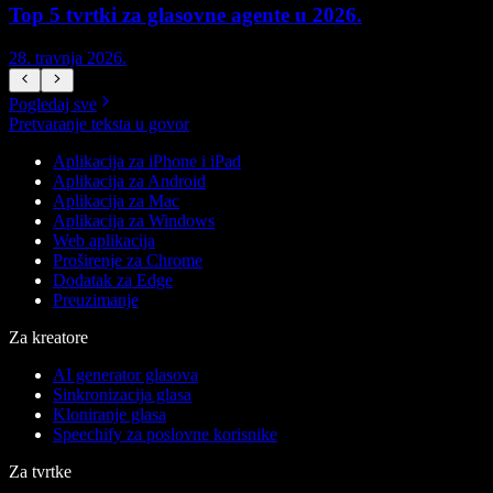
Top 5 tvrtki za glasovne agente u 2026.
28. travnja 2026.
1
Pogledaj sve
Pretvaranje teksta u govor
Aplikacija za iPhone i iPad
Aplikacija za Android
Aplikacija za Mac
Aplikacija za Windows
Web aplikacija
Proširenje za Chrome
Dodatak za Edge
Preuzimanje
Za kreatore
AI generator glasova
Sinkronizacija glasa
Kloniranje glasa
Speechify za poslovne korisnike
Za tvrtke