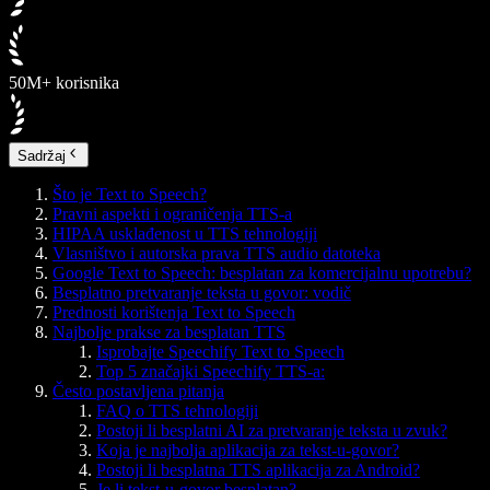
50M+ korisnika
Sadržaj
Što je Text to Speech?
Pravni aspekti i ograničenja TTS-a
HIPAA usklađenost u TTS tehnologiji
Vlasništvo i autorska prava TTS audio datoteka
Google Text to Speech: besplatan za komercijalnu upotrebu?
Besplatno pretvaranje teksta u govor: vodič
Prednosti korištenja Text to Speech
Najbolje prakse za besplatan TTS
Isprobajte Speechify Text to Speech
Top 5 značajki Speechify TTS-a:
Često postavljena pitanja
FAQ o TTS tehnologiji
Postoji li besplatni AI za pretvaranje teksta u zvuk?
Koja je najbolja aplikacija za tekst-u-govor?
Postoji li besplatna TTS aplikacija za Android?
Je li tekst-u-govor besplatan?