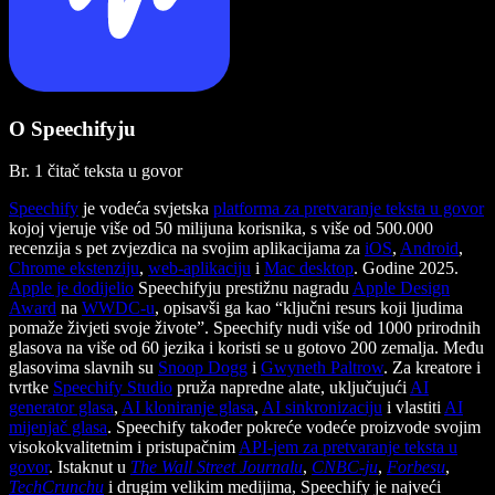
O Speechifyju
Br. 1 čitač teksta u govor
Speechify
je vodeća svjetska
platforma za pretvaranje teksta u govor
kojoj vjeruje više od 50 milijuna korisnika, s više od 500.000
recenzija s pet zvjezdica na svojim aplikacijama za
iOS
,
Android
,
Chrome ekstenziju
,
web-aplikaciju
i
Mac desktop
. Godine 2025.
Apple je dodijelio
Speechifyju prestižnu nagradu
Apple Design
Award
na
WWDC-u
, opisavši ga kao “ključni resurs koji ljudima
pomaže živjeti svoje živote”. Speechify nudi više od 1000 prirodnih
glasova na više od 60 jezika i koristi se u gotovo 200 zemalja. Među
glasovima slavnih su
Snoop Dogg
i
Gwyneth Paltrow
. Za kreatore i
tvrtke
Speechify Studio
pruža napredne alate, uključujući
AI
generator glasa
,
AI kloniranje glasa
,
AI sinkronizaciju
i vlastiti
AI
mijenjač glasa
. Speechify također pokreće vodeće proizvode svojim
visokokvalitetnim i pristupačnim
API-jem za pretvaranje teksta u
govor
. Istaknut u
The Wall Street Journalu
,
CNBC-ju
,
Forbesu
,
TechCrunchu
i drugim velikim medijima, Speechify je najveći