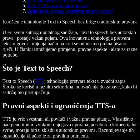
Je li TTS bez autorskih prava?
Gdje mogu pronaći besplatni tekst-u-govor?
Korištenje tehnologije Text to Speech bez brige o autorskim pravima
U eri sveprisutnog digitalnog sadržaja, "text to speech bez autorskih
prava" postaje važan pojam. Ova inovativna tehnologija pretvara
tekst u govor i mijenja način na koji se odnosimo prema pisanoj
riječi. U članku istražujemo primjenu, pravne aspekte i alate za razne
potrebe.
Što je Text to Speech?
Text to Speech (
TTS
) tehnologija pretvara tekst u zvučni zapis.
Široko se koristi u raznim sektorima, od e-učenja do zabave, kako bi
sadržaj bio pristupačniji.
Pravni aspekti i ograničenja TTS-a
TTS je vrlo svestran, ali povlači i važna pravna pitanja. Vlasništvo
nad generiranim zvukom i njegova uporaba, posebno u komercijalne
svrhe, moraju biti u skladu s autorskim pravima. Razumijevanje tih
ograničenja ključno je za pravilnu primjenu.