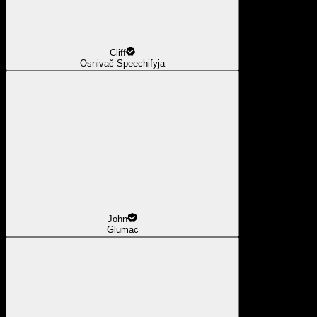
Cliff
Osnivač Speechifyja
John
Glumac