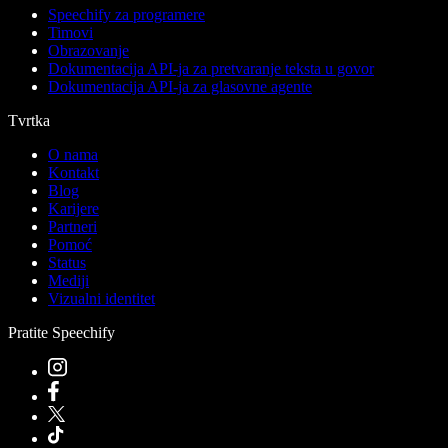
Speechify za programere
Timovi
Obrazovanje
Dokumentacija API-ja za pretvaranje teksta u govor
Dokumentacija API-ja za glasovne agente
Tvrtka
O nama
Kontakt
Blog
Karijere
Partneri
Pomoć
Status
Mediji
Vizualni identitet
Pratite Speechify