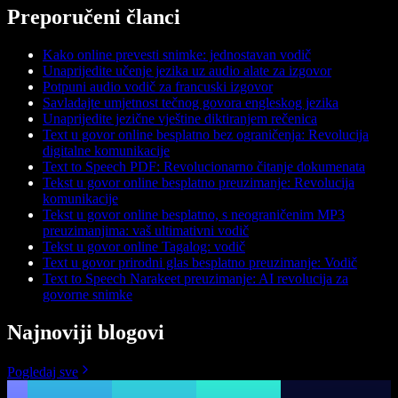
Preporučeni članci
Kako online prevesti snimke: jednostavan vodič
Unaprijedite učenje jezika uz audio alate za izgovor
Potpuni audio vodič za francuski izgovor
Savladajte umjetnost tečnog govora engleskog jezika
Unaprijedite jezične vještine diktiranjem rečenica
Text u govor online besplatno bez ograničenja: Revolucija
digitalne komunikacije
Text to Speech PDF: Revolucionarno čitanje dokumenata
Tekst u govor online besplatno preuzimanje: Revolucija
komunikacije
Tekst u govor online besplatno, s neograničenim MP3
preuzimanjima: vaš ultimativni vodič
Tekst u govor online Tagalog: vodič
Text u govor prirodni glas besplatno preuzimanje: Vodič
Text to Speech Narakeet preuzimanje: AI revolucija za
govorne snimke
Najnoviji blogovi
Pogledaj sve