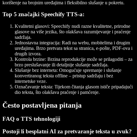
korištenje na brojnim uređajima i fleksibilno slušanje u pokretu.
Top 5 značajki Speechify TTS-a:
Kvalitetni glasovi
: Speechify nudi razne kvalitetne, prirodne
glasove na više jezika, što olakšava razumijevanje i praćenje
sadržaja.
Jednostavna integracija
: Radi na webu, mobitelima i drugim
uređajima. Brzo pretvara tekst sa stranica, e-pošte, PDF-ova i
drugih izvora.
Kontrola brzine
: Brzina reprodukcije može se prilagoditi – za
brzo preslušavanje ili detaljnije slušanje sadržaja.
Slušanje bez interneta
: Omogućuje spremanje i slušanje
konvertiranog teksta offline – pristup sadržaju i bez
internetske veze.
Označavanje teksta
: Tijekom čitanja glasom ističe pripadajući
dio teksta, što olakšava praćenje i pamćenje.
Često postavljena pitanja
FAQ o TTS tehnologiji
Postoji li besplatni AI za pretvaranje teksta u zvuk?