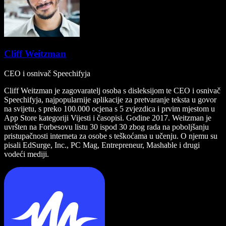
Cliff Weitzman
CEO i osnivač Speechifyja
Cliff Weitzman je zagovaratelj osoba s disleksijom te CEO i osnivač
Speechifyja, najpopularnije aplikacije za pretvaranje teksta u govor
na svijetu, s preko 100.000 ocjena s 5 zvjezdica i prvim mjestom u
App Store kategoriji Vijesti i časopisi. Godine 2017. Weitzman je
uvršten na Forbesovu listu 30 ispod 30 zbog rada na poboljšanju
pristupačnosti interneta za osobe s teškoćama u učenju. O njemu su
pisali EdSurge, Inc., PC Mag, Entrepreneur, Mashable i drugi
vodeći mediji.