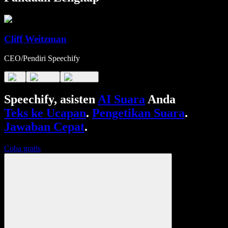
Cliff Weitzman
CEO/Pendiri Speechify
Speechify, asisten
AI Suara
Anda
Teks ke Ucapan
.
Pengetikan Suara
.
Jawaban Cepat
.
Coba gratis