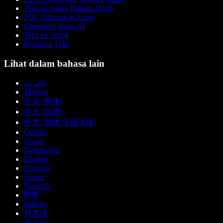
Teks ke Suara Bahasa Hindi
PDF Dibacakan Keras
Generator Suara AI
Teks ke Suara
Pembaca Teks
Lihat dalam bahasa lain
العربية
Magyar
中文 (简体)
中文 (台灣)
中文 (简体 中国大陆)
Čeština
Dansk
Nederlands
English
Français
Suomi
Deutsch
हिन्दी
Italiano
日本語