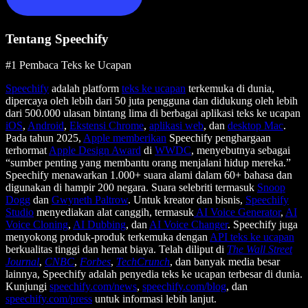
Tentang Speechify
#1 Pembaca Teks ke Ucapan
Speechify
adalah platform
teks ke ucapan
terkemuka di dunia,
dipercaya oleh lebih dari 50 juta pengguna dan didukung oleh lebih
dari 500.000 ulasan bintang lima di berbagai aplikasi teks ke ucapan
iOS
,
Android
,
Ekstensi Chrome
,
aplikasi web
, dan
desktop Mac
.
Pada tahun 2025,
Apple memberikan
Speechify penghargaan
terhormat
Apple Design Award
di
WWDC
, menyebutnya sebagai
“sumber penting yang membantu orang menjalani hidup mereka.”
Speechify menawarkan 1.000+ suara alami dalam 60+ bahasa dan
digunakan di hampir 200 negara. Suara selebriti termasuk
Snoop
Dogg
dan
Gwyneth Paltrow
. Untuk kreator dan bisnis,
Speechify
Studio
menyediakan alat canggih, termasuk
AI Voice Generator
,
AI
Voice Cloning
,
AI Dubbing
, dan
AI Voice Changer
. Speechify juga
menyokong produk-produk terkemuka dengan
API teks ke ucapan
berkualitas tinggi dan hemat biaya. Telah diliput di
The Wall Street
Journal
,
CNBC
,
Forbes
,
TechCrunch
, dan banyak media besar
lainnya, Speechify adalah penyedia teks ke ucapan terbesar di dunia.
Kunjungi
speechify.com/news
,
speechify.com/blog
, dan
speechify.com/press
untuk informasi lebih lanjut.