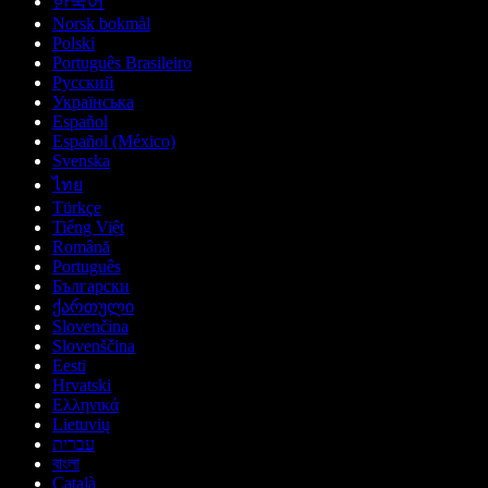
한국어
Norsk bokmål
Polski
Português Brasileiro
Русский
Українська
Español
Español (México)
Svenska
ไทย
Türkçe
Tiếng Việt
Română
Português
Български
ქართული
Slovenčina
Slovenščina
Eesti
Hrvatski
Ελληνικά
Lietuvių
עברית
বাংলা
Català