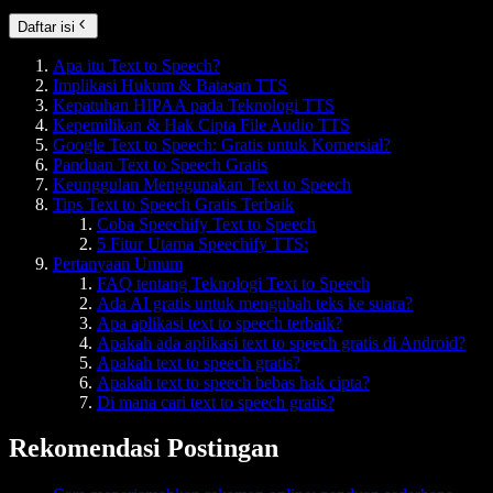
Daftar isi
Apa itu Text to Speech?
Implikasi Hukum & Batasan TTS
Kepatuhan HIPAA pada Teknologi TTS
Kepemilikan & Hak Cipta File Audio TTS
Google Text to Speech: Gratis untuk Komersial?
Panduan Text to Speech Gratis
Keunggulan Menggunakan Text to Speech
Tips Text to Speech Gratis Terbaik
Coba Speechify Text to Speech
5 Fitur Utama Speechify TTS:
Pertanyaan Umum
FAQ tentang Teknologi Text to Speech
Ada AI gratis untuk mengubah teks ke suara?
Apa aplikasi text to speech terbaik?
Apakah ada aplikasi text to speech gratis di Android?
Apakah text to speech gratis?
Apakah text to speech bebas hak cipta?
Di mana cari text to speech gratis?
Rekomendasi Postingan