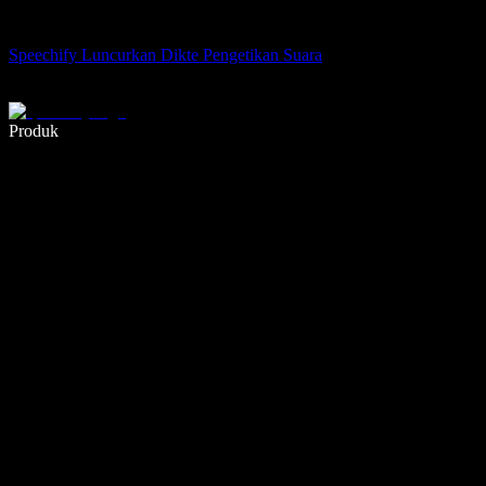
Speechify Luncurkan Dikte Pengetikan Suara
Menulis 5× lebih cepat dengan dikte suara
Produk
Pelajari lebih lanjut