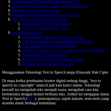
Kepemilikan & Hak Cipta File Audio TTS
Google Text to Speech: Gratis untuk Komersial?
Panduan Text to Speech Gratis
Keunggulan Menggunakan Text to Speech
Tips Text to Speech Gratis Terbaik
Coba Speechify Text to Speech
5 Fitur Utama Speechify TTS:
Pertanyaan Umum
FAQ tentang Teknologi Text to Speech
Ada AI gratis untuk mengubah teks ke suara?
Apa aplikasi text to speech terbaik?
Apakah ada aplikasi text to speech gratis di Android?
Apakah text to speech gratis?
Apakah text to speech bebas hak cipta?
Di mana cari text to speech gratis?
Menggunakan Teknologi Text to Speech tanpa Khawatir Hak Cipta
Di masa ketika pembuatan konten digital sedang tinggi, "text to
speech no copyright" muncul jadi kata kunci utama. Teknologi
inovatif ini mengubah teks menjadi suara, mengubah cara kita
berinteraksi dengan konten berbasis teks. Artikel ini mengupas dunia
Text to Speech (
TTS
), penerapannya, aspek hukum, serta tools yang
tersedia untuk berbagai kebutuhan.