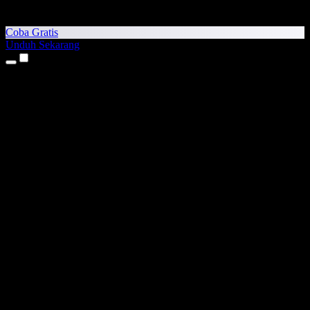
Coba Gratis
Unduh Sekarang
Produk
Teks ke Suara
Aplikasi iPhone & iPad
Aplikasi Android
Ekstensi Chrome
Ekstensi Edge
Aplikasi Web
Aplikasi Mac
Aplikasi Windows
Generator Suara AI
Voice Over
Dubbing
Kloning Suara
Suara Studio