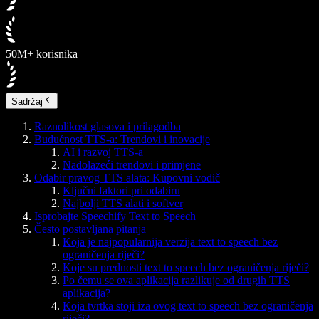
50M+ korisnika
Sadržaj
Raznolikost glasova i prilagodba
Budućnost TTS-a: Trendovi i inovacije
AI i razvoj TTS-a
Nadolazeći trendovi i primjene
Odabir pravog TTS alata: Kupovni vodič
Ključni faktori pri odabiru
Najbolji TTS alati i softver
Isprobajte Speechify Text to Speech
Često postavljana pitanja
Koja je najpopularnija verzija text to speech bez
ograničenja riječi?
Koje su prednosti text to speech bez ograničenja riječi?
Po čemu se ova aplikacija razlikuje od drugih TTS
aplikacija?
Koja tvrtka stoji iza ovog text to speech bez ograničenja
riječi?