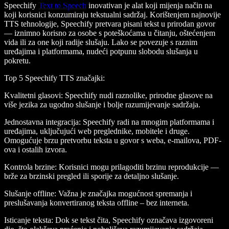
Speechify
Text to Speech
inovativan je alat koji mijenja način na
koji korisnici konzumiraju tekstualni sadržaj. Korištenjem najnovije
TTS tehnologije, Speechify pretvara pisani tekst u prirodan govor
— iznimno korisno za osobe s poteškoćama u čitanju, oštećenjem
vida ili za one koji radije slušaju. Lako se povezuje s raznim
uređajima i platformama, nudeći potpunu slobodu slušanja u
pokretu.
Top 5 Speechify TTS značajki
:
Kvalitetni glasovi
: Speechify nudi raznolike, prirodne glasove na
više jezika za ugodno slušanje i bolje razumijevanje sadržaja.
Jednostavna integracija
: Speechify radi na mnogim platformama i
uređajima, uključujući web preglednike, mobitele i druge.
Omogućuje brzu pretvorbu teksta u govor s weba, e-mailova, PDF-
ova i ostalih izvora.
Kontrola brzine
: Korisnici mogu prilagoditi brzinu reprodukcije —
brže za brzinski pregled ili sporije za detaljno slušanje.
Slušanje offline
: Važna je značajka mogućnost spremanja i
preslušavanja konvertiranog teksta offline – bez interneta.
Isticanje teksta
: Dok se tekst čita, Speechify označava izgovoreni