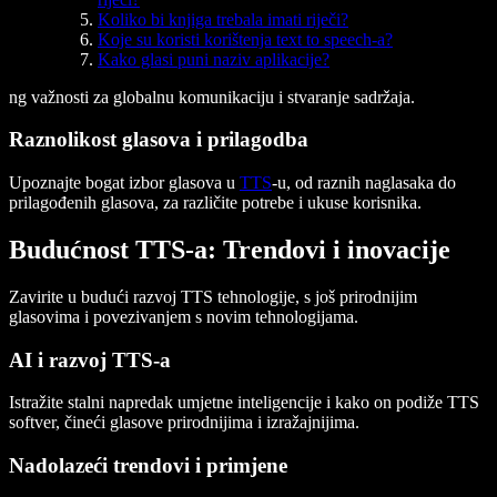
Koliko bi knjiga trebala imati riječi?
Koje su koristi korištenja text to speech-a?
Kako glasi puni naziv aplikacije?
ng važnosti za globalnu komunikaciju i stvaranje sadržaja.
Raznolikost glasova i prilagodba
Upoznajte bogat izbor glasova u
TTS
-u, od raznih naglasaka do
prilagođenih glasova, za različite potrebe i ukuse korisnika.
Budućnost TTS-a: Trendovi i inovacije
Zavirite u budući razvoj TTS tehnologije, s još prirodnijim
glasovima i povezivanjem s novim tehnologijama.
AI i razvoj TTS-a
Istražite stalni napredak umjetne inteligencije i kako on podiže TTS
softver, čineći glasove prirodnijima i izražajnijima.
Nadolazeći trendovi i primjene