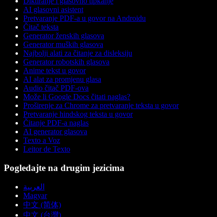
Diktiranje i glasovno tipkanje
AI glasovni asistent
Pretvaranje PDF-a u govor na Androidu
Čitač teksta
Generator ženskih glasova
Generator muških glasova
Najbolji alati za čitanje za disleksiju
Generator robotskih glasova
Anime tekst u govor
AI alat za promjenu glasa
Audio čitač PDF-ova
Može li Google Docs čitati naglas?
Proširenje za Chrome za pretvaranje teksta u govor
Pretvaranje hindskog teksta u govor
Čitanje PDF-a naglas
AI generator glasova
Texto a Voz
Leitor de Texto
Pogledajte na drugim jezicima
العربية
Magyar
中文 (简体)
中文 (台灣)