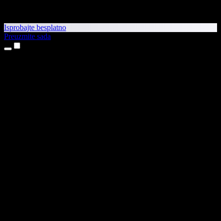
Isprobajte besplatno
Preuzmite sada
Proizvodi
Pretvaranje teksta u govor
Aplikacije za iPhone i iPad
Aplikacija za Android
Proširenje za Chrome
Proširenje za Edge
Web-aplikacija
Aplikacija za Mac
Aplikacija za Windows