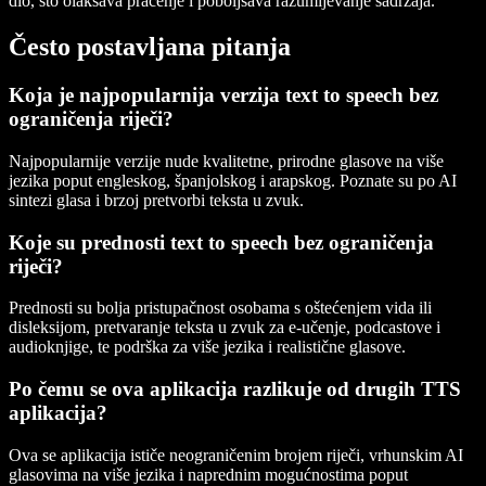
dio, što olakšava praćenje i poboljšava razumijevanje sadržaja.
Često postavljana pitanja
Koja je najpopularnija verzija text to speech bez
ograničenja riječi?
Najpopularnije verzije nude kvalitetne, prirodne glasove na više
jezika poput engleskog, španjolskog i arapskog. Poznate su po AI
sintezi glasa i brzoj pretvorbi teksta u zvuk.
Koje su prednosti text to speech bez ograničenja
riječi?
Prednosti su bolja pristupačnost osobama s oštećenjem vida ili
disleksijom, pretvaranje teksta u zvuk za e-učenje, podcastove i
audioknjige, te podrška za više jezika i realistične glasove.
Po čemu se ova aplikacija razlikuje od drugih TTS
aplikacija?
Ova se aplikacija ističe neograničenim brojem riječi, vrhunskim AI
glasovima na više jezika i naprednim mogućnostima poput