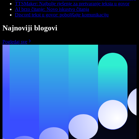
TTSMaker: Najbolje rješenje za pretvaranje teksta u govor
AI brzo čitanje: Novo iskustvo čitanja
Discord tekst u govor: poboljšajte komunikaciju
Najnoviji blogovi
Pogledaj sve