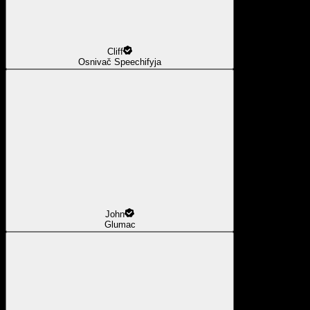
Cliff
Osnivač Speechifyja
John
Glumac