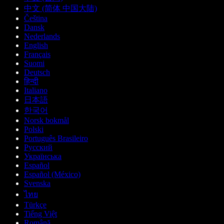
中文 (简体 中国大陆)
Čeština
Dansk
Nederlands
English
Français
Suomi
Deutsch
हिन्दी
Italiano
日本語
한국어
Norsk bokmål
Polski
Português Brasileiro
Русский
Українська
Español
Español (México)
Svenska
ไทย
Türkçe
Tiếng Việt
Română