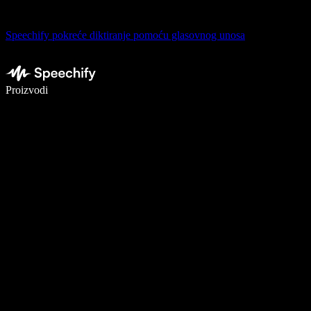
Speechify pokreće diktiranje pomoću glasovnog unosa
Pišite 5× brže uz glasovno diktiranje
Proizvodi
Saznajte više