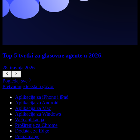
Top 5 tvrtki za glasovne agente u 2026.
28. travnja 2026.
1
Pogledaj sve
Pretvaranje teksta u govor
Aplikacija za iPhone i iPad
Aplikacija za Android
Aplikacija za Mac
Aplikacija za Windows
Web aplikacija
Proširenje za Chrome
Dodatak za Edge
Preuzimanje