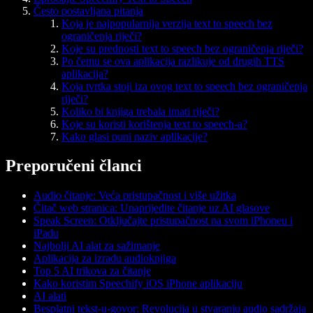
Često postavljana pitanja
Koja je najpopularnija verzija text to speech bez
ograničenja riječi?
Koje su prednosti text to speech bez ograničenja riječi?
Po čemu se ova aplikacija razlikuje od drugih TTS
aplikacija?
Koja tvrtka stoji iza ovog text to speech bez ograničenja
riječi?
Koliko bi knjiga trebala imati riječi?
Koje su koristi korištenja text to speech-a?
Kako glasi puni naziv aplikacije?
Preporučeni članci
Audio čitanje: Veća pristupačnost i više užitka
Čitač web stranica: Unaprijedite čitanje uz AI glasove
Speak Screen: Otključajte pristupačnost na svom iPhoneu i
iPadu
Najbolji AI alat za sažimanje
Aplikacija za izradu audioknjiga
Top 5 AI trikova za čitanje
Kako koristim Speechify iOS iPhone aplikaciju
AI alati
Besplatni tekst-u-govor: Revolucija u stvaranju audio sadržaja