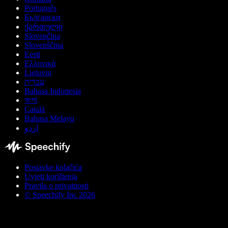
Português
Български
ქართული
Slovenčina
Slovenščina
Eesti
Ελληνικά
Lietuvių
עברית
Bahasa Indonesia
বাংলা
Català
Bahasa Melayu
اردو
Postavke kolačića
Uvjeti korištenja
Pravila o privatnosti
© Speechify Inc 2026