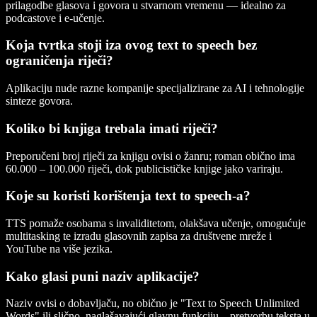
prilagodbe glasova i govora u stvarnom vremenu — idealno za
podcastove i e-učenje.
Koja tvrtka stoji iza ovog text to speech bez
ograničenja riječi?
Aplikaciju nude razne kompanije specijalizirane za AI i tehnologije
sinteze govora.
Koliko bi knjiga trebala imati riječi?
Preporučeni broj riječi za knjigu ovisi o žanru; roman obično ima
60.000 – 100.000 riječi, dok publicističke knjige jako variraju.
Koje su koristi korištenja text to speech-a?
TTS pomaže osobama s invaliditetom, olakšava učenje, omogućuje
multitasking te izradu glasovnih zapisa za društvene mreže i
YouTube na više jezika.
Kako glasi puni naziv aplikacije?
Naziv ovisi o dobavljaču, no obično je "Text to Speech Unlimited
Words" ili slično, naglašavajući glavnu funkciju – pretvorbu teksta u