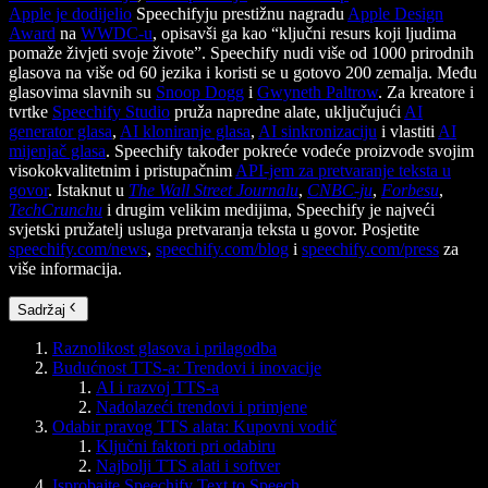
Apple je dodijelio
Speechifyju prestižnu nagradu
Apple Design
Award
na
WWDC-u
, opisavši ga kao “ključni resurs koji ljudima
pomaže živjeti svoje živote”. Speechify nudi više od 1000 prirodnih
glasova na više od 60 jezika i koristi se u gotovo 200 zemalja. Među
glasovima slavnih su
Snoop Dogg
i
Gwyneth Paltrow
. Za kreatore i
tvrtke
Speechify Studio
pruža napredne alate, uključujući
AI
generator glasa
,
AI kloniranje glasa
,
AI sinkronizaciju
i vlastiti
AI
mijenjač glasa
. Speechify također pokreće vodeće proizvode svojim
visokokvalitetnim i pristupačnim
API-jem za pretvaranje teksta u
govor
. Istaknut u
The Wall Street Journalu
,
CNBC-ju
,
Forbesu
,
TechCrunchu
i drugim velikim medijima, Speechify je najveći
svjetski pružatelj usluga pretvaranja teksta u govor. Posjetite
speechify.com/news
,
speechify.com/blog
i
speechify.com/press
za
više informacija.
Sadržaj
Raznolikost glasova i prilagodba
Budućnost TTS-a: Trendovi i inovacije
AI i razvoj TTS-a
Nadolazeći trendovi i primjene
Odabir pravog TTS alata: Kupovni vodič
Ključni faktori pri odabiru
Najbolji TTS alati i softver
Isprobajte Speechify Text to Speech