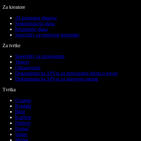
Za kreatore
AI generator glasova
Sinkronizacija glasa
Kloniranje glasa
Speechify za poslovne korisnike
Za tvrtke
Speechify za programere
Timovi
Obrazovanje
Dokumentacija API-ja za pretvaranje teksta u govor
Dokumentacija API-ja za glasovne agente
Tvrtka
O nama
Kontakt
Blog
Karijere
Partneri
Pomoć
Status
Mediji