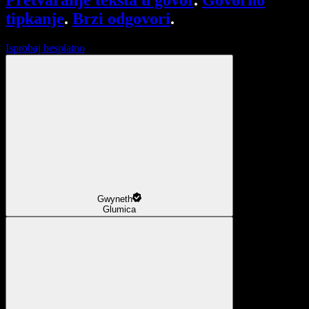
Pretvaranje teksta u govor
.
Govorno
tipkanje
.
Brzi odgovori
.
Isprobaj besplatno
Gwyneth
Glumica