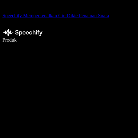
Speechify Memperkenalkan Ciri Dikte Penaipan Suara
Tulis 5× lebih pantas dengan menaip menggunakan suara
Produk
Ketahui Lebih Lanjut