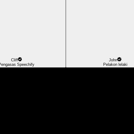
Cliff
John
Pengasas Speechify
Pelakon lelaki