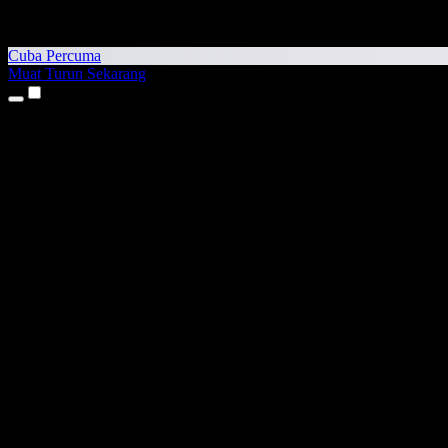
Cuba Percuma
Muat Turun Sekarang
Produk
Teks kepada Pertuturan
Aplikasi iPhone & iPad
Aplikasi Android
Sambungan Chrome
Sambungan Edge
Aplikasi Web
Aplikasi Mac
Aplikasi Windows