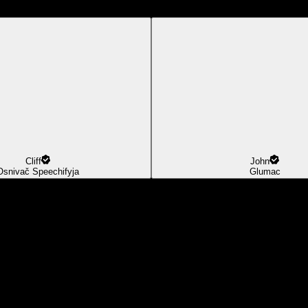
Cliff
John
Osnivač Speechifyja
Glumac