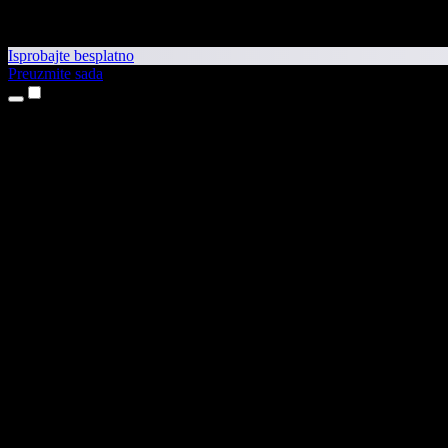
Isprobajte besplatno
Preuzmite sada
Proizvodi
Pretvaranje teksta u govor
Aplikacije za iPhone i iPad
Aplikacija za Android
Proširenje za Chrome
Proširenje za Edge
Web-aplikacija
Aplikacija za Mac
Aplikacija za Windows