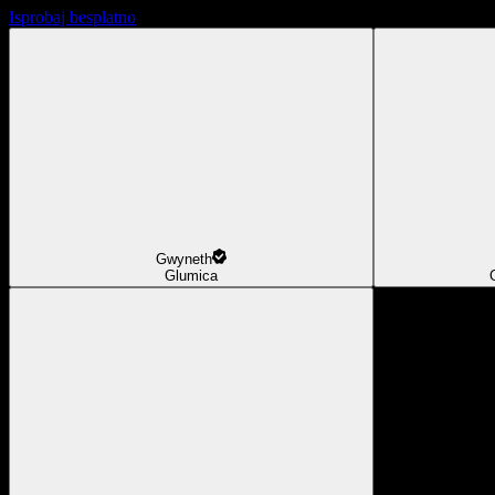
Isprobaj besplatno
Gwyneth
Glumica