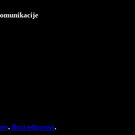
 komunikacije
nje
.
Brzi odgovori
.