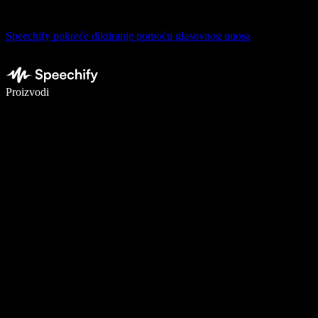
Speechify pokreće diktiranje pomoću glasovnog unosa
Pišite 5× brže uz glasovno diktiranje
Proizvodi
Saznajte više