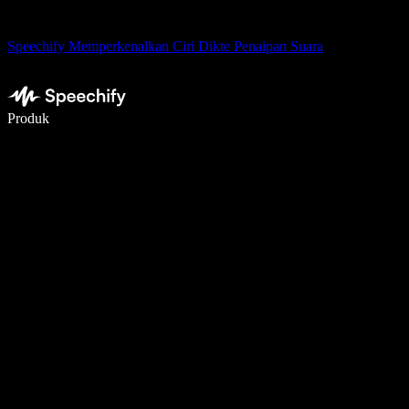
Speechify Memperkenalkan Ciri Dikte Penaipan Suara
Tulis 5× lebih pantas dengan menaip menggunakan suara
Produk
Ketahui Lebih Lanjut