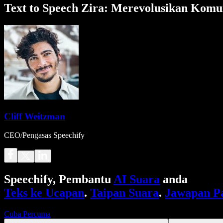
Text to Speech Zira: Merevolusikan Komun
Cliff Weitzman
CEO/Pengasas Speechify
Speechify, Pembantu
AI Suara
anda
Teks ke Ucapan
.
Taipan Suara
.
Jawapan P
Cuba Percuma