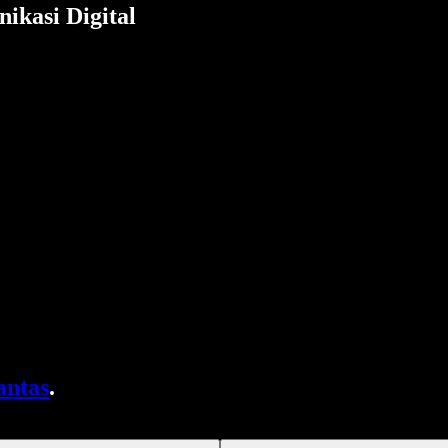
ikasi Digital
antas
.