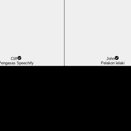
Cliff
John
Pengasas Speechify
Pelakon lelaki