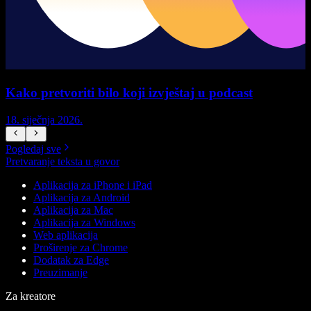
Kako pretvoriti bilo koji izvještaj u podcast
18. siječnja 2026.
1
Pogledaj sve
Pretvaranje teksta u govor
Aplikacija za iPhone i iPad
Aplikacija za Android
Aplikacija za Mac
Aplikacija za Windows
Web aplikacija
Proširenje za Chrome
Dodatak za Edge
Preuzimanje
Za kreatore