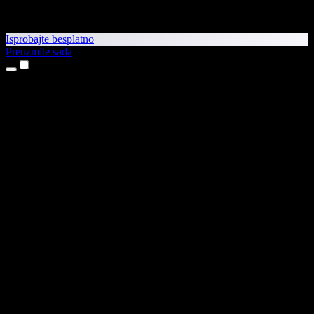
Isprobajte besplatno
Preuzmite sada
Proizvodi
Pretvaranje teksta u govor
Aplikacije za iPhone i iPad
Aplikacija za Android
Proširenje za Chrome
Proširenje za Edge
Web-aplikacija
Aplikacija za Mac
Aplikacija za Windows