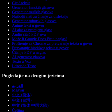
Čitač teksta
Generator ženskih glasova
Generator muških glasova
Najbolji alati za čitanje za disleksiju
Generator robotskih glasova
Anime tekst u govor
AI alat za promjenu glasa
Audio čitač PDF-ova
Može li Google Docs čitati naglas?
Proširenje za Chrome za pretvaranje teksta u govor
Pretvaranje hindskog teksta u govor
Čitanje PDF-a naglas
AI generator glasova
Texto a Voz
Leitor de Texto
Pogledajte na drugim jezicima
العربية
Magyar
中文 (简体)
中文 (台灣)
中文 (简体 中国大陆)
Čeština