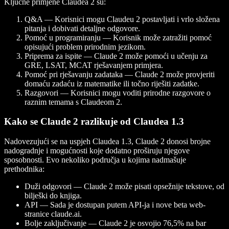
Ključne primjene Claudea 2 su:
Q&A — Korisnici mogu Claudeu 2 postavljati i vrlo složena
pitanja i dobivati detaljne odgovore.
Pomoć u programiranju — Korisnik može zatražiti pomoć
opisujući problem prirodnim jezikom.
Priprema za ispite — Claude 2 može pomoći u učenju za
GRE, LSAT, MCAT rješavanjem primjera.
Pomoć pri rješavanju zadataka — Claude 2 može provjeriti
domaću zadaću iz matematike ili točno riješiti zadatke.
Razgovori — Korisnici mogu voditi prirodne razgovore o
raznim temama s Claudeom 2.
Kako se Claude 2 razlikuje od Claudea 1.3
Nadovezujući se na uspjeh Claudea 1.3, Claude 2 donosi brojne
nadogradnje i mogućnosti koje dodatno proširuju njegove
sposobnosti. Evo nekoliko područja u kojima nadmašuje
prethodnika:
Duži odgovori — Claude 2 može pisati opsežnije tekstove, od
bilješki do knjiga.
API — Sada je dostupan putem API-ja i nove beta web-
stranice claude.ai.
Bolje zaključivanje — Claude 2 je osvojio 76,5% na bar