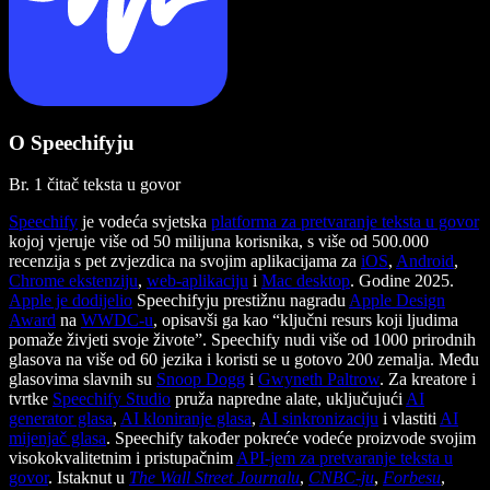
O Speechifyju
Br. 1 čitač teksta u govor
Speechify
je vodeća svjetska
platforma za pretvaranje teksta u govor
kojoj vjeruje više od 50 milijuna korisnika, s više od 500.000
recenzija s pet zvjezdica na svojim aplikacijama za
iOS
,
Android
,
Chrome ekstenziju
,
web-aplikaciju
i
Mac desktop
. Godine 2025.
Apple je dodijelio
Speechifyju prestižnu nagradu
Apple Design
Award
na
WWDC-u
, opisavši ga kao “ključni resurs koji ljudima
pomaže živjeti svoje živote”. Speechify nudi više od 1000 prirodnih
glasova na više od 60 jezika i koristi se u gotovo 200 zemalja. Među
glasovima slavnih su
Snoop Dogg
i
Gwyneth Paltrow
. Za kreatore i
tvrtke
Speechify Studio
pruža napredne alate, uključujući
AI
generator glasa
,
AI kloniranje glasa
,
AI sinkronizaciju
i vlastiti
AI
mijenjač glasa
. Speechify također pokreće vodeće proizvode svojim
visokokvalitetnim i pristupačnim
API-jem za pretvaranje teksta u
govor
. Istaknut u
The Wall Street Journalu
,
CNBC-ju
,
Forbesu
,