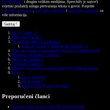
TechCrunchu
i drugim velikim medijima, Speechify je najveći
svjetski pružatelj usluga pretvaranja teksta u govor. Posjetite
speechify.com/news
,
speechify.com/blog
i
speechify.com/press
za
više informacija.
Sadržaj
Što je Claude 2?
Kako radi Claude 2
Što možete raditi s Claudeom 2
Kako se Claude 2 razlikuje od Claudea 1.3
Kako se Claude 2 uspoređuje s drugim AI chatbotovima?
Prednosti i nedostaci Claudea 2
Prednosti Claudea 2
Nedostaci Claudea 2
Koristite Speechify za čitanje odgovora chatbota naglas
FAQ
Što je jailbreak?
Što je Jasper?
Ulazi li Elon Musk u AI utrku?
Preporučeni članci
Najbolji vodič za AI i ChatGPT za računovođe