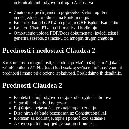
nekontroliranih odgovora drugih AI sustava
Znatno manje činjeničnih pogrešaka, štetnih uputa i
nedosljednosti u odnosu na konkurenciju.
Bolji rezultat od GPT-4 na pisanju GRE ispita i Bar ispitu
Bolji od ChatGPT-a na HumanEval kodiranju
Omogućuje upload PDF/Docs dokumenata, izvlači tekst i
generira sažetke, za razliku od mnogih drugih chatbota
Prednosti i nedostaci Claudea 2
S nizom novih mogućnosti, Claude 2 privlači pažnju stručnjaka i
zaljubljenika u AI. No, kao i kod svakog softvera, treba odvagnuti
prednosti i mane prije ocjene isplativosti. Pogledajmo ih detaljnije.
Prednosti Claudea 2
Kontekstualniji odgovori nego kod drugih chatbotova
Sigurniji i obazriviji odgovori
Pojašnjava nejasnoće i priznaje rupe u znanju
Dizajniran da bude bezopasan uz Constitutional AI
Koristan za kodiranje, ispite i pomoć kod zadataka
Aktivno prati i unaprjeđuje sigurnost modela