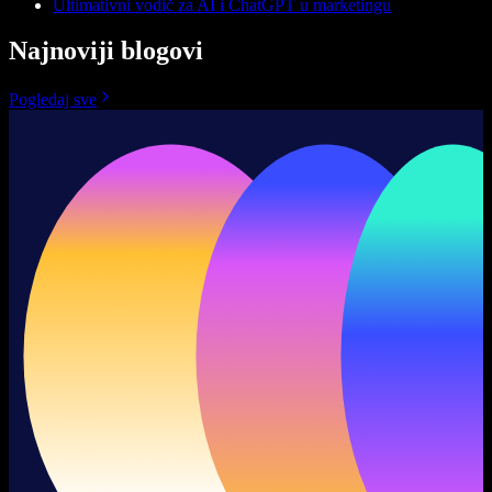
Ultimativni vodič za AI i ChatGPT u marketingu
Najnoviji blogovi
Pogledaj sve