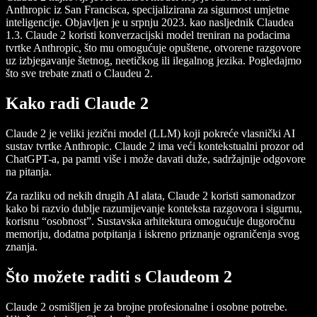
Anthropic iz San Francisca, specijalizirana za sigurnost umjetne
inteligencije. Objavljen je u srpnju 2023. kao nasljednik Claudea
1.3. Claude 2 koristi konverzacijski model treniran na podacima
tvrtke Anthropic, što mu omogućuje opuštene, otvorene razgovore
uz izbjegavanje štetnog, neetičkog ili ilegalnog jezika. Pogledajmo
što sve trebate znati o Claudeu 2.
Kako radi Claude 2
Claude 2 je veliki jezični model (LLM) koji pokreće vlasnički AI
sustav tvrtke Anthropic. Claude 2 ima veći kontekstualni prozor od
ChatGPT-a, pa pamti više i može davati duže, sadržajnije odgovore
na pitanja.
Za razliku od nekih drugih AI alata, Claude 2 koristi samonadzor
kako bi razvio dublje razumijevanje konteksta razgovora i sigurnu,
korisnu “osobnost”. Sustavska arhitektura omogućuje dugoročnu
memoriju, dodatna potpitanja i iskreno priznanje ograničenja svog
znanja.
Što možete raditi s Claudeom 2
Claude 2 osmišljen je za brojne profesionalne i osobne potrebe.