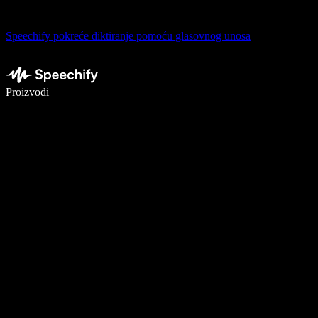
Speechify pokreće diktiranje pomoću glasovnog unosa
Pišite 5× brže uz glasovno diktiranje
Proizvodi
Saznajte više