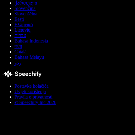
ქართული
Slovenčina
Slovenščina
Eesti
Ελληνικά
Lietuvių
עברית
Bahasa Indonesia
বাংলা
Català
Bahasa Melayu
اردو
Postavke kolačića
Uvjeti korištenja
Pravila o privatnosti
© Speechify Inc 2026