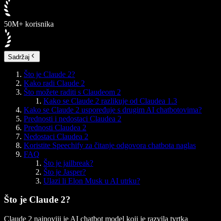
50M+ korisnika
Sadržaj
Što je Claude 2?
Kako radi Claude 2
Što možete raditi s Claudeom 2
Kako se Claude 2 razlikuje od Claudea 1.3
Kako se Claude 2 uspoređuje s drugim AI chatbotovima?
Prednosti i nedostaci Claudea 2
Prednosti Claudea 2
Nedostaci Claudea 2
Koristite Speechify za čitanje odgovora chatbota naglas
FAQ
Što je jailbreak?
Što je Jasper?
Ulazi li Elon Musk u AI utrku?
Što je Claude 2?
Claude 2 najnoviji je AI chatbot model koji je razvila tvrtka