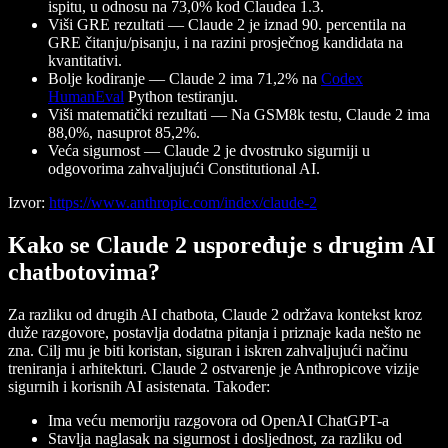
ispitu, u odnosu na 73,0% kod Claudea 1.3.
Viši GRE rezultati — Claude 2 je iznad 90. percentila na
GRE čitanju/pisanju, i na razini prosječnog kandidata na
kvantitativi.
Bolje kodiranje — Claude 2 ima 71,2% na
Codex
HumanEval
Python testiranju.
Viši matematički rezultati — Na GSM8k testu, Claude 2 ima
88,0%, nasuprot 85,2%.
Veća sigurnost — Claude 2 je dvostruko sigurniji u
odgovorima zahvaljujući Constitutional AI.
Izvor:
https://www.anthropic.com/index/claude-2
Kako se Claude 2 uspoređuje s drugim AI
chatbotovima?
Za razliku od drugih AI chatbota, Claude 2 održava kontekst kroz
duže razgovore, postavlja dodatna pitanja i priznaje kada nešto ne
zna. Cilj mu je biti koristan, siguran i iskren zahvaljujući načinu
treniranja i arhitekturi. Claude 2 ostvarenje je Anthropicove vizije
sigurnih i korisnih AI asistenata. Također:
Ima veću memoriju razgovora od OpenAI ChatGPT-a
Stavlja naglasak na sigurnost i dosljednost, za razliku od