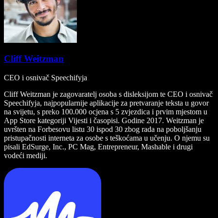
Cliff Weitzman
CEO i osnivač Speechifyja
Cliff Weitzman je zagovaratelj osoba s disleksijom te CEO i osnivač
Speechifyja, najpopularnije aplikacije za pretvaranje teksta u govor
na svijetu, s preko 100.000 ocjena s 5 zvjezdica i prvim mjestom u
App Store kategoriji Vijesti i časopisi. Godine 2017. Weitzman je
uvršten na Forbesovu listu 30 ispod 30 zbog rada na poboljšanju
pristupačnosti interneta za osobe s teškoćama u učenju. O njemu su
pisali EdSurge, Inc., PC Mag, Entrepreneur, Mashable i drugi
vodeći mediji.