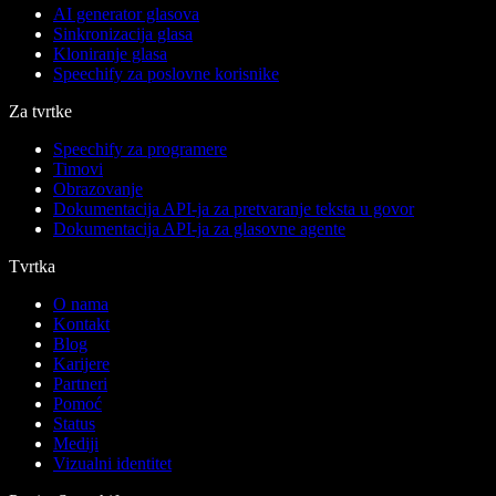
AI generator glasova
Sinkronizacija glasa
Kloniranje glasa
Speechify za poslovne korisnike
Za tvrtke
Speechify za programere
Timovi
Obrazovanje
Dokumentacija API-ja za pretvaranje teksta u govor
Dokumentacija API-ja za glasovne agente
Tvrtka
O nama
Kontakt
Blog
Karijere
Partneri
Pomoć
Status
Mediji
Vizualni identitet