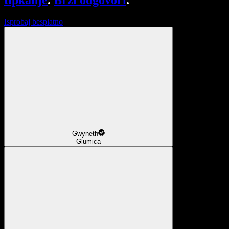
tipkanje
.
Brzi odgovori
.
Isprobaj besplatno
Gwyneth
Glumica