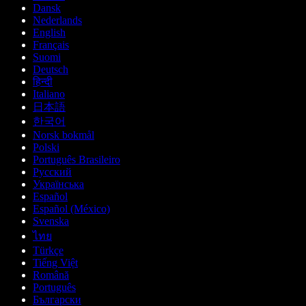
Dansk
Nederlands
English
Français
Suomi
Deutsch
हिन्दी
Italiano
日本語
한국어
Norsk bokmål
Polski
Português Brasileiro
Русский
Українська
Español
Español (México)
Svenska
ไทย
Türkçe
Tiếng Việt
Română
Português
Български