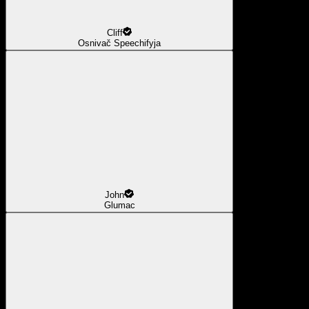
Cliff
Osnivač Speechifyja
John
Glumac