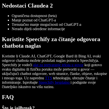
Nedostaci Claudea 2
Ograničena dostupnost (beta)
Manje poznat od ChatGPT-a
Trenutačno manje mogućnosti od ChatGPT-a
Nerado dijeli određene informacije
Koristite Speechify za čitanje odgovora
chatbota naglas
Koristite li Claude.AI, ChatGPT, Google Bard ili Bing AI, svaki
odgovor chatbota možete poslušati naglas pomoću Speechifyja.
Speechify je vodeći
alat za pretvaranje teksta u govor
koji gotovo
svaku digitalnu ili fizičku poruku može pretvoriti u govor —
uključujući chatbot odgovore, web stranice, članke, objave, rukopise
i mnogo toga. Uz naprednu
TTS
tehnologiju, ubrzajte čitanje i
informiranje. Isprobajte
Speechify besplatno
i podignite svoje
čitateljsko iskustvo na višu razinu.
FAQ
Što je jailbreak?