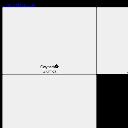
Isprobaj besplatno
Gwyneth
Glumica