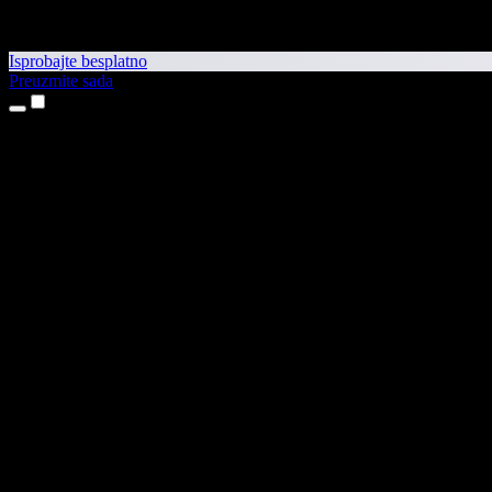
Isprobajte besplatno
Preuzmite sada
Proizvodi
Pretvaranje teksta u govor
Aplikacije za iPhone i iPad
Aplikacija za Android
Proširenje za Chrome
Proširenje za Edge
Web-aplikacija
Aplikacija za Mac
Aplikacija za Windows