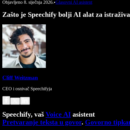
Objavljeno
8. siječnja 2026.
•
Glasovni AI asistent
Zašto je Speechify bolji AI alat za istra
Cliff Weitzman
CEO i osnivač Speechifyja
Speechify, vaš
Voice AI
asistent
Pretvaranje teksta u govor
.
Govorno tipka