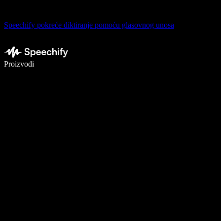
Speechify pokreće diktiranje pomoću glasovnog unosa
Pišite 5× brže uz glasovno diktiranje
Proizvodi
Saznajte više