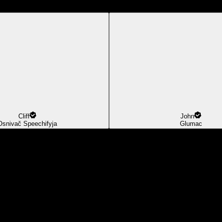
Cliff
John
Osnivač Speechifyja
Glumac