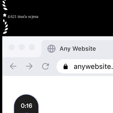
4.6
21 tisuću ocjena