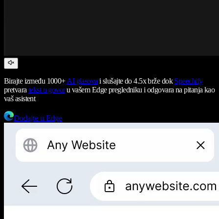
Birajte između 1000+
AI glasova
i slušajte do 4.5x brže dok
Speechify
pretvara
tekst u govor
u vašem Edge pregledniku i odgovara na pitanja kao
vaš asistent
Dodajte u Edge