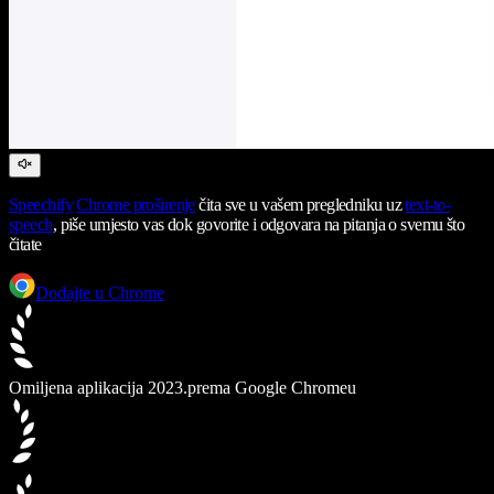
Speechify
Chrome proširenje
čita sve u vašem pregledniku uz
text-to-
speech
, piše umjesto vas dok govorite i odgovara na pitanja o svemu što
čitate
Dodajte u Chrome
Omiljena aplikacija 2023.
prema Google Chromeu