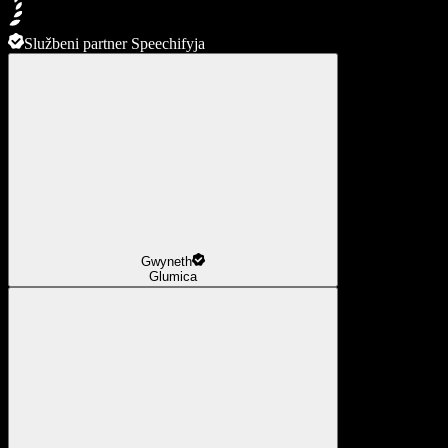
Službeni partner Speechifyja
Gwyneth
Glumica