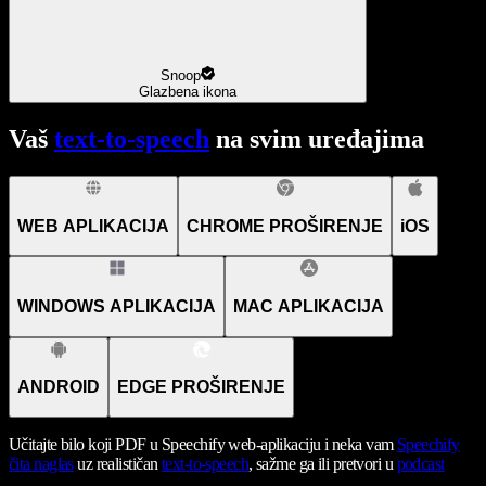
Snoop
Glazbena ikona
Vaš
text-to-speech
na svim uređajima
WEB APLIKACIJA
CHROME PROŠIRENJE
iOS
WINDOWS APLIKACIJA
MAC APLIKACIJA
ANDROID
EDGE PROŠIRENJE
Učitajte bilo koji PDF u Speechify web-aplikaciju i neka vam
Speechify
čita naglas
uz realističan
text-to-speech
, sažme ga ili pretvori u
podcast