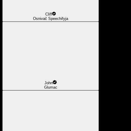
Cliff
Osnivač Speechifyja
John
Glumac