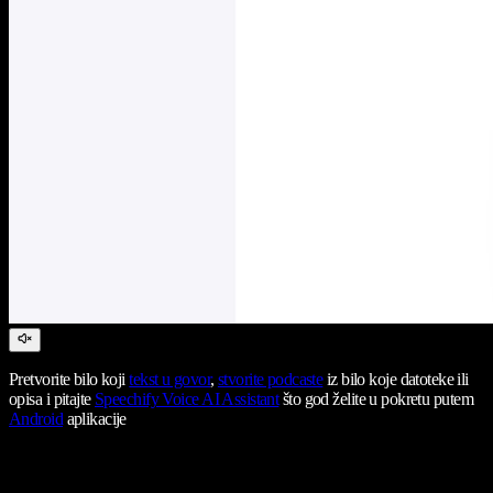
Pretvorite bilo koji
tekst u govor
,
stvorite podcaste
iz bilo koje datoteke ili
opisa i pitajte
Speechify Voice AI Assistant
što god želite u pokretu putem
Android
aplikacije