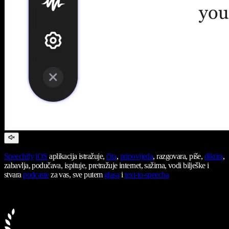
Speechify
iOS
aplikacija istražuje,
čita
,
pripovijeda
, razgovara, piše,
diktira
,
zabavlja, podučava, ispituje, pretražuje internet, sažima, vodi bilješke i
stvara
podcaste
za vas, sve putem
glasa
i
text-to-speecha