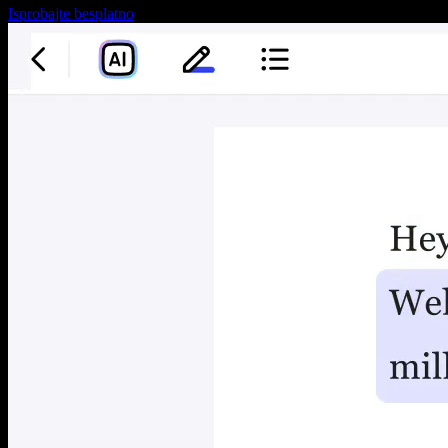
Isprobajte besplatno