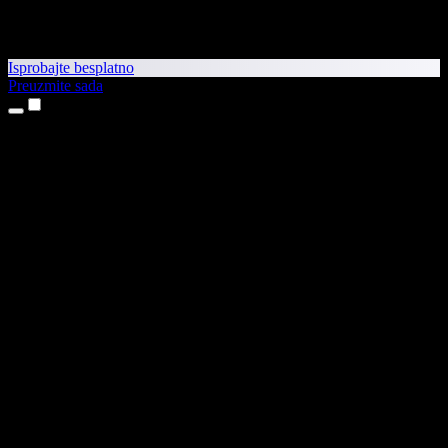
Isprobajte besplatno
Preuzmite sada
Proizvodi
Pretvaranje teksta u govor
Aplikacije za iPhone i iPad
Aplikacija za Android
Proširenje za Chrome
Proširenje za Edge
Web-aplikacija
Aplikacija za Mac
Aplikacija za Windows