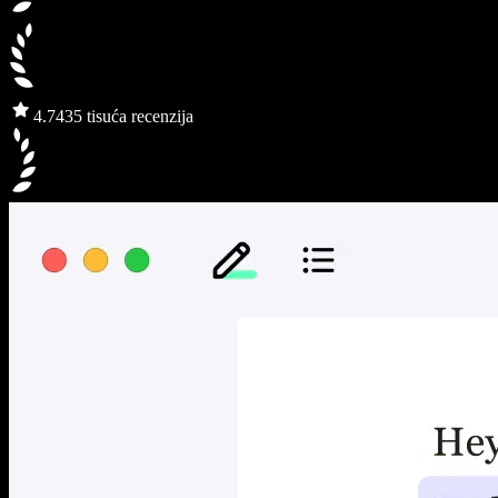
4.7
435 tisuća recenzija