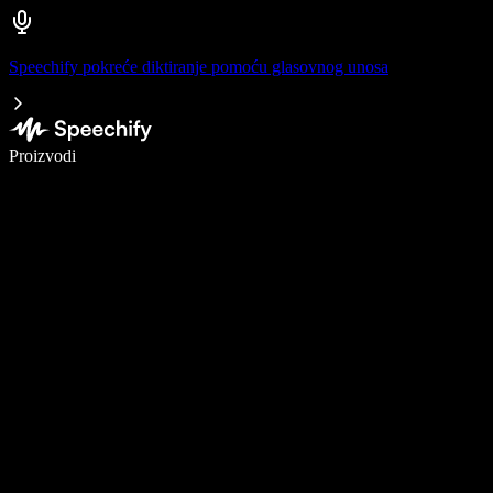
Speechify pokreće diktiranje pomoću glasovnog unosa
Pišite 5× brže uz glasovno diktiranje
Proizvodi
Saznajte više