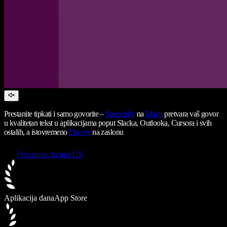
Prestanite tipkati i samo govorite –
Speechify
na
Macu
pretvara vaš govor
u kvalitetan tekst u aplikacijama poput Slacka, Outlooka, Cursora i svih
ostalih, a istovremeno
čita sve
na zaslonu
Preuzmite za macOS
Aplikacija dana
App Store