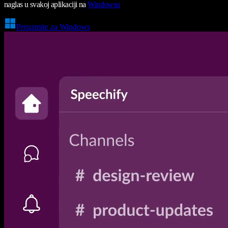
naglas u svakoj aplikaciji na
Windowsu
Preuzmite za Windows