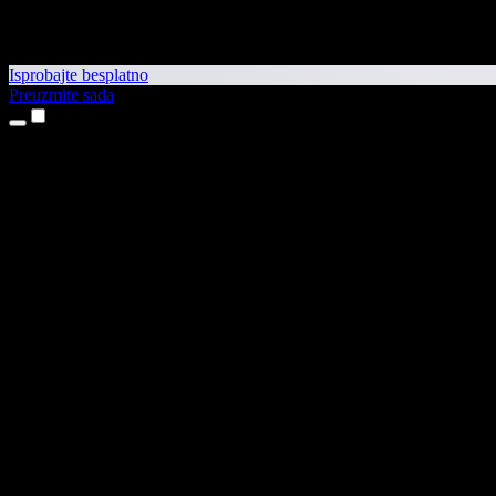
Isprobajte besplatno
Preuzmite sada
Proizvodi
Pretvaranje teksta u govor
Aplikacije za iPhone i iPad
Aplikacija za Android
Proširenje za Chrome
Proširenje za Edge
Web-aplikacija
Aplikacija za Mac
Aplikacija za Windows