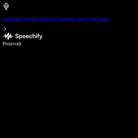
Speechify pokreće diktiranje pomoću glasovnog unosa
Pišite 5× brže uz glasovno diktiranje
Proizvodi
Saznajte više