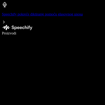
Speechify pokreće diktiranje pomoću glasovnog unosa
Pišite 5× brže uz glasovno diktiranje
Proizvodi
Saznajte više