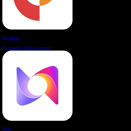
Narakeet
Pretvaranje teksta u govor
Murf