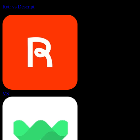
Rytr vs Descript
VS