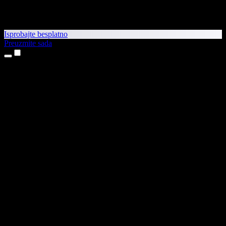
Isprobajte besplatno
Preuzmite sada
Proizvodi
Pretvaranje teksta u govor
Aplikacije za iPhone i iPad
Aplikacija za Android
Proširenje za Chrome
Proširenje za Edge
Web-aplikacija
Aplikacija za Mac
Aplikacija za Windows