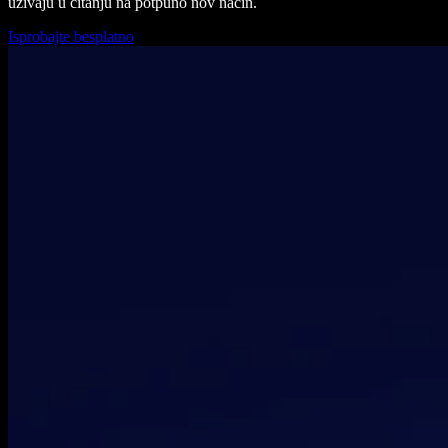
uživaju u čitanju na potpuno nov način.
Isprobajte besplatno