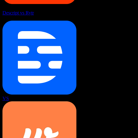
Descript vs Rytr
VS