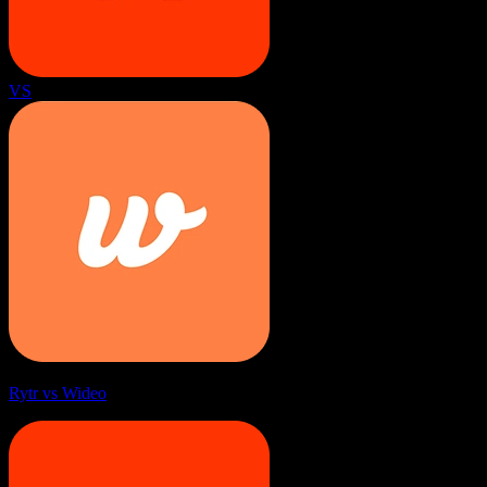
VS
Rytr vs Wideo