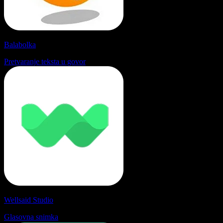
Balabolka
Pretvaranje teksta u govor
Wellsaid Studio
Glasovna snimka