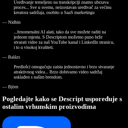
Uređivanje temeljeno na transkripciji znatno ubrzava
proces... Sve u svemu, neizostavan uređivač za većinu
kreatora sadržaja, osobito u SaaS marketingu
—
Nidhin
...fenomenalni AI alati, tako da sve možete raditi na
jednom mjestu. S Descriptom možemo puno brže
stvarati videe za naš YouTube kanal i LinkedIn stranicu,
i to u visokoj kvaliteti.
—
Balázs
Predlošci omogućuju zaista jednostavno i brzo stvaranje
atraktivnog videa... Brzo dobivamo video sadržaj
usklađen s našim brendom.
—
Björn
Pogledajte kako se Descript uspoređuje s
ostalim vrhunskim proizvodima