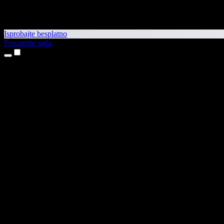
Isprobajte besplatno
Preuzmite sada
Proizvodi
Pretvaranje teksta u govor
Aplikacije za iPhone i iPad
Aplikacija za Android
Proširenje za Chrome
Proširenje za Edge
Web-aplikacija
Aplikacija za Mac
Aplikacija za Windows