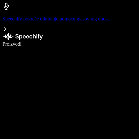
Speechify pokreće diktiranje pomoću glasovnog unosa
Pišite 5× brže uz glasovno diktiranje
Proizvodi
Saznajte više