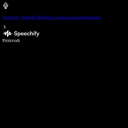
Speechify pokreće diktiranje pomoću glasovnog unosa
Pišite 5× brže uz glasovno diktiranje
Proizvodi
Saznajte više