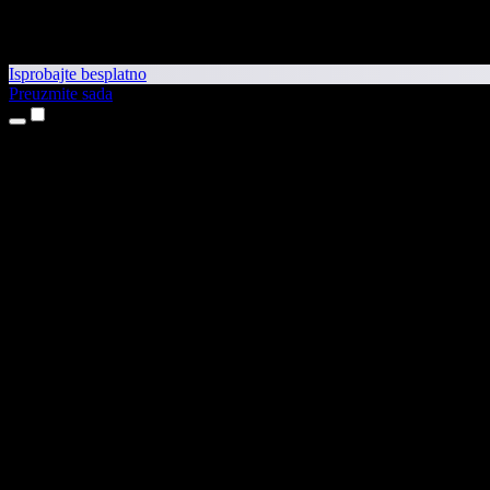
Isprobajte besplatno
Preuzmite sada
Proizvodi
Pretvaranje teksta u govor
Aplikacije za iPhone i iPad
Aplikacija za Android
Proširenje za Chrome
Proširenje za Edge
Web-aplikacija
Aplikacija za Mac
Aplikacija za Windows