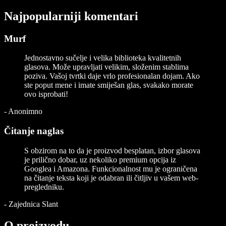
Najpopularniji komentari
Murf
Jednostavno sučelje i velika biblioteka kvalitetnih
glasova. Može upravljati velikim, složenim stablima
poziva. Vašoj tvrtki daje vrlo profesionalan dojam. Ako
ste poput mene i imate smiješan glas, svakako morate
ovo isprobati!
-
Anonimno
Čitanje naglas
S obzirom na to da je proizvod besplatan, izbor glasova
je prilično dobar, uz nekoliko premium opcija iz
Googlea i Amazona. Funkcionalnost mu je ograničena
na čitanje teksta koji je odabran ili čitljiv u vašem web-
pregledniku.
-
Zajednica Slant
O proizvodu