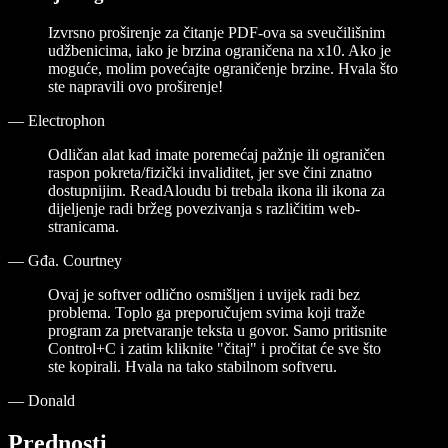
Izvrsno proširenje za čitanje PDF-ova sa sveučilišnim
udžbenicima, iako je brzina ograničena na x10. Ako je
moguće, molim povećajte ograničenje brzine. Hvala što
ste napravili ovo proširenje!
—
Electrophon
Odličan alat kad imate poremećaj pažnje ili ograničen
raspon pokreta/fizički invaliditet, jer sve čini znatno
dostupnijim. ReadAloudu bi trebala ikona ili ikona za
dijeljenje radi bržeg povezivanja s različitim web-
stranicama.
—
Gđa. Courtney
Ovaj je softver odlično osmišljen i uvijek radi bez
problema. Toplo ga preporučujem svima koji traže
program za pretvaranje teksta u govor. Samo pritisnite
Control+C i zatim kliknite "čitaj" i pročitat će sve što
ste kopirali. Hvala na tako stabilnom softveru.
—
Donald
Prednosti