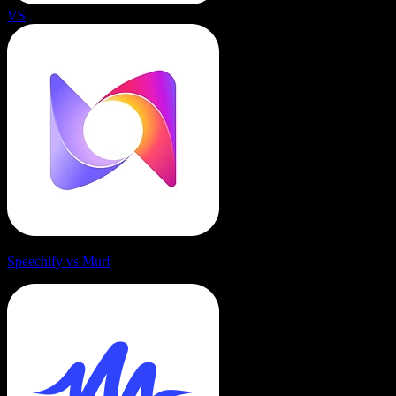
VS
Speechify vs Murf