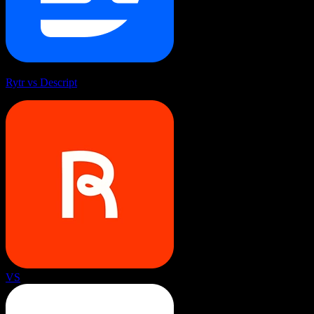
Rytr vs Descript
VS