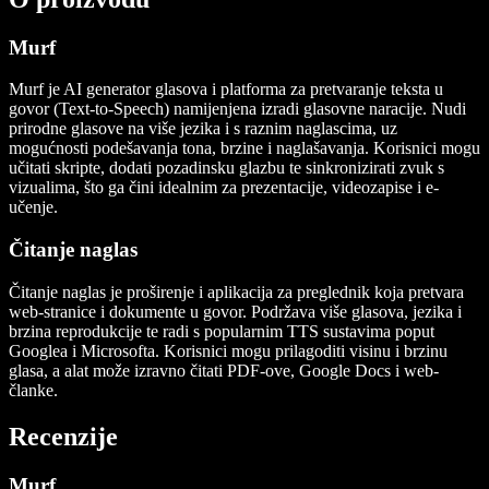
Murf
Murf je AI generator glasova i platforma za pretvaranje teksta u
govor (Text-to-Speech) namijenjena izradi glasovne naracije. Nudi
prirodne glasove na više jezika i s raznim naglascima, uz
mogućnosti podešavanja tona, brzine i naglašavanja. Korisnici mogu
učitati skripte, dodati pozadinsku glazbu te sinkronizirati zvuk s
vizualima, što ga čini idealnim za prezentacije, videozapise i e-
učenje.
Čitanje naglas
Čitanje naglas je proširenje i aplikacija za preglednik koja pretvara
web-stranice i dokumente u govor. Podržava više glasova, jezika i
brzina reprodukcije te radi s popularnim TTS sustavima poput
Googlea i Microsofta. Korisnici mogu prilagoditi visinu i brzinu
glasa, a alat može izravno čitati PDF-ove, Google Docs i web-
članke.
Recenzije
Murf