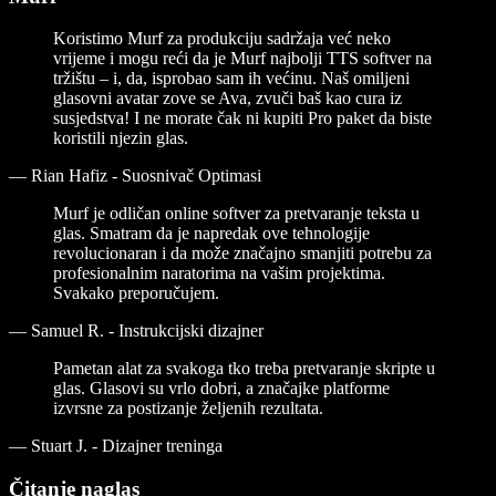
Koristimo Murf za produkciju sadržaja već neko
vrijeme i mogu reći da je Murf najbolji TTS softver na
tržištu – i, da, isprobao sam ih većinu. Naš omiljeni
glasovni avatar zove se Ava, zvuči baš kao cura iz
susjedstva! I ne morate čak ni kupiti Pro paket da biste
koristili njezin glas.
—
Rian Hafiz - Suosnivač Optimasi
Murf je odličan online softver za pretvaranje teksta u
glas. Smatram da je napredak ove tehnologije
revolucionaran i da može značajno smanjiti potrebu za
profesionalnim naratorima na vašim projektima.
Svakako preporučujem.
—
Samuel R. - Instrukcijski dizajner
Pametan alat za svakoga tko treba pretvaranje skripte u
glas. Glasovi su vrlo dobri, a značajke platforme
izvrsne za postizanje željenih rezultata.
—
Stuart J. - Dizajner treninga
Čitanje naglas