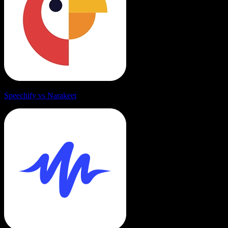
Speechify vs Narakeet