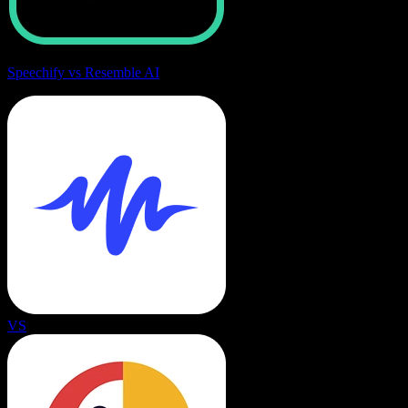
Speechify vs Resemble AI
VS