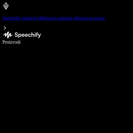
Speechify pokreće diktiranje pomoću glasovnog unosa
Pišite 5× brže uz glasovno diktiranje
Proizvodi
Saznajte više