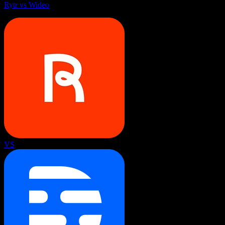
Rytr vs Wideo
VS