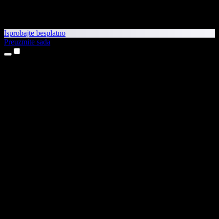
Isprobajte besplatno
Preuzmite sada
Proizvodi
Pretvaranje teksta u govor
Aplikacije za iPhone i iPad
Aplikacija za Android
Proširenje za Chrome
Proširenje za Edge
Web-aplikacija
Aplikacija za Mac
Aplikacija za Windows