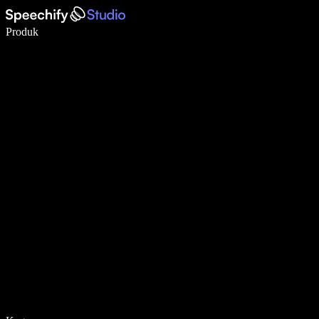
Menulis 5× lebih cepat dengan dikte suara
Produk
Pelajari lebih lanjut