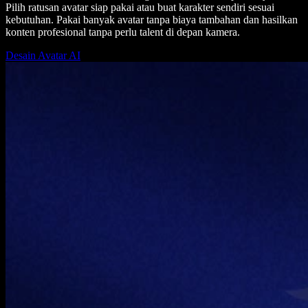
Pilih ratusan avatar siap pakai atau buat karakter sendiri sesuai
kebutuhan. Pakai banyak avatar tanpa biaya tambahan dan hasilkan
konten profesional tanpa perlu talent di depan kamera.
Desain Avatar AI