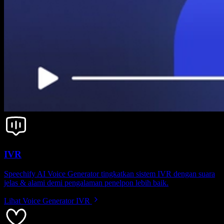
IVR
Speechify AI Voice Generator tingkatkan sistem IVR dengan suara
jelas & alami demi pengalaman penelpon lebih baik.
Lihat Voice Generator IVR