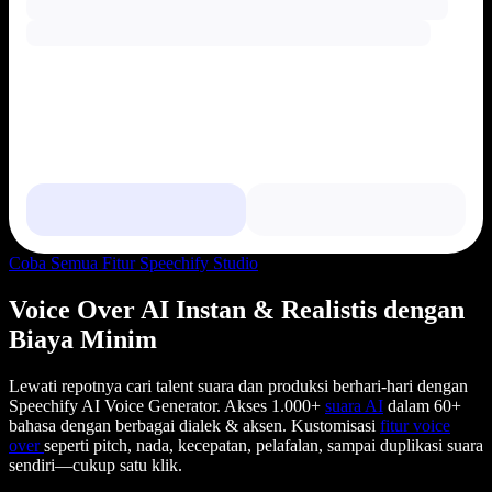
Coba Semua Fitur Speechify Studio
Voice Over AI Instan & Realistis dengan
Biaya Minim
Lewati repotnya cari talent suara dan produksi berhari-hari dengan
Speechify AI Voice Generator. Akses 1.000+
suara AI
dalam 60+
bahasa dengan berbagai dialek & aksen. Kustomisasi
fitur voice
over
seperti pitch, nada, kecepatan, pelafalan, sampai duplikasi suara
sendiri—cukup satu klik.