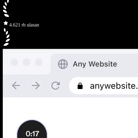
4.6
21 rb ulasan