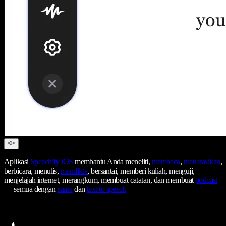
Aplikasi
Speechify
iOS
membantu Anda meneliti,
membaca
,
menarasikan
,
berbicara, menulis,
mendikte
, bersantai, memberi kuliah, menguji,
menjelajah internet, merangkum, membuat catatan, dan membuat
podcast
— semua dengan
suara
dan
text to speech