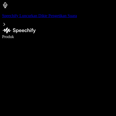
Speechify Luncurkan Dikte Pengetikan Suara
Menulis 5× lebih cepat dengan dikte suara
Produk
Pelajari lebih lanjut