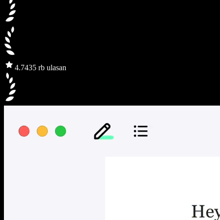
4.7
435 rb ulasan