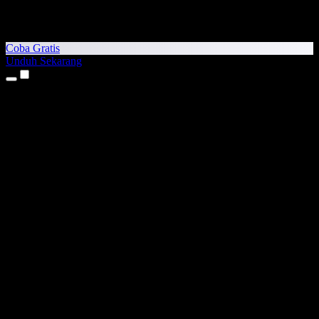
Coba Gratis
Unduh Sekarang
Produk
Teks ke Suara
Aplikasi iPhone & iPad
Aplikasi Android
Ekstensi Chrome
Ekstensi Edge
Aplikasi Web
Aplikasi Mac
Aplikasi Windows