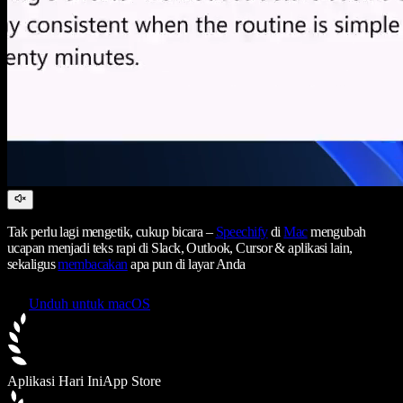
Tak perlu lagi mengetik, cukup bicara –
Speechify
di
Mac
mengubah
ucapan menjadi teks rapi di Slack, Outlook, Cursor & aplikasi lain,
sekaligus
membacakan
apa pun di layar Anda
Unduh untuk macOS
Aplikasi Hari Ini
App Store