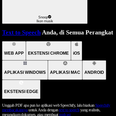
Snoop
Ikon musik
Text to Speech
Anda, di Semua Perangkat
WEB APP
EKSTENSI CHROME
iOS
APLIKASI WINDOWS
APLIKASI MAC
ANDROID
EKSTENSI EDGE
Unggah PDF apa pun ke aplikasi web Speechify, lalu biarkan
Speechify
membacakannya
untuk Anda dengan
text to speech
yang realistis,
merangkum dokumen, atau membuat
podcast