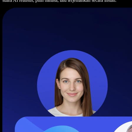
suara AI realistis, pilih bahasa, lalu terjemahkan secara instan.