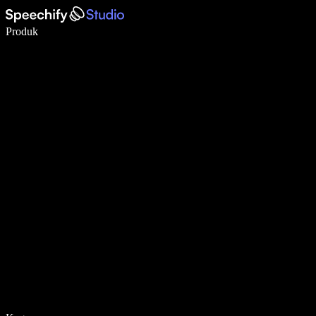
Menulis 5× lebih cepat dengan dikte suara
Produk
Pelajari lebih lanjut