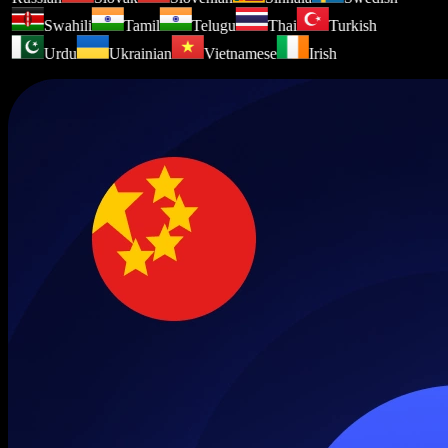
Swahili
Tamil
Telugu
Thai
Turkish
Urdu
Ukrainian
Vietnamese
Irish