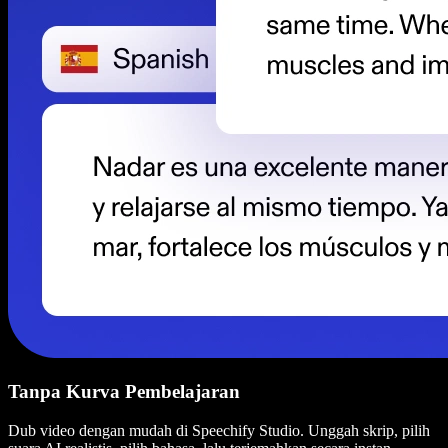
Tanpa Kurva Pembelajaran
Dub video dengan mudah di Speechify Studio. Unggah skrip, pilih