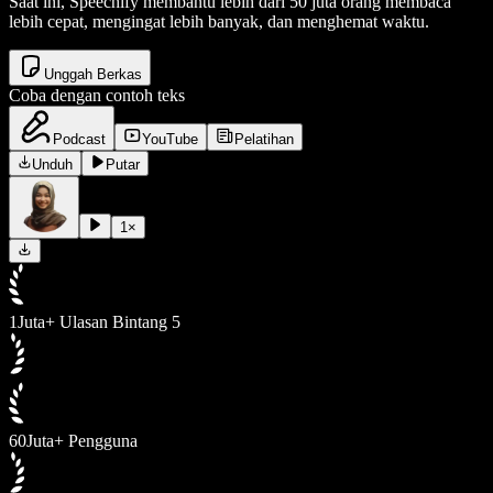
Saat ini, Speechify membantu lebih dari 50 juta orang membaca
lebih cepat, mengingat lebih banyak, dan menghemat waktu.
Unggah Berkas
Coba dengan contoh teks
Podcast
YouTube
Pelatihan
Unduh
Putar
1
×
1Juta+ Ulasan Bintang 5
60Juta+ Pengguna