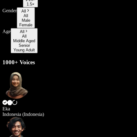
1.5×
Gender
All
All
Male
Female
Age
All
All
Middle Aged
Senior
Young Adult
1000+ Voices
Eka
Indonesia (Indonesia)