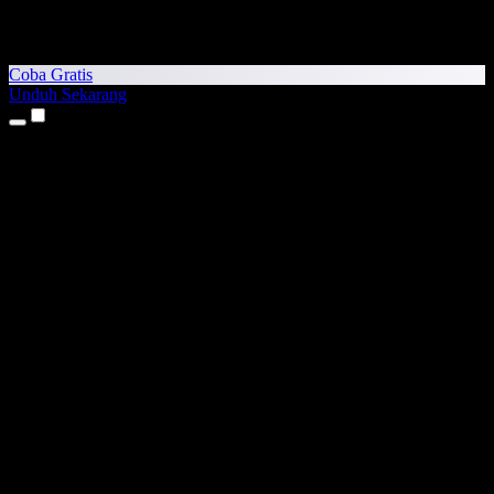
Coba Gratis
Unduh Sekarang
Produk
Teks ke Suara
Aplikasi iPhone & iPad
Aplikasi Android
Ekstensi Chrome
Ekstensi Edge
Aplikasi Web
Aplikasi Mac
Aplikasi Windows