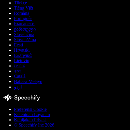
Türkçe
Tiếng Việt
Română
Português
Български
ქართული
Slovenčina
Slovenščina
Eesti
Hrvatski
Ελληνικά
Lietuvių
עברית
বাংলা
Català
Bahasa Melayu
اردو
Preferensi Cookie
Ketentuan Layanan
Kebijakan Privasi
© Speechify Inc 2026