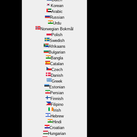
Korean
Arabic
Russian
Urdu
Norwegian Bokmål
Polish
Swedish
Afrikaans
Bulgarian
Bangla
Catalan
Czech
Danish
Greek
Estonian
Persian
Finnish
Filipino
Irish
Hebrew
Hindi
Croatian
Hungarian