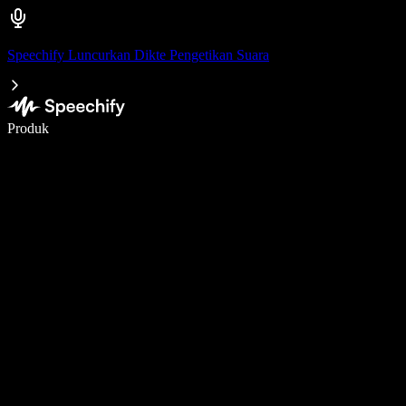
Speechify Luncurkan Dikte Pengetikan Suara
Menulis 5× lebih cepat dengan dikte suara
Produk
Pelajari lebih lanjut