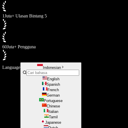
1Juta+ Ulasan Bintang 5
60Juta+ Pengguna
Language
Indonesian
English
Spanish
French
German
Portuguese
Chinese
Italian
Tamil
Japanese
Dutch