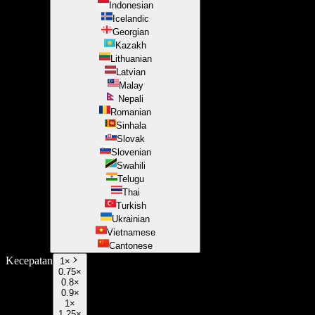
Indonesian
Icelandic
Georgian
Kazakh
Lithuanian
Latvian
Malay
Nepali
Romanian
Sinhala
Slovak
Slovenian
Swahili
Telugu
Thai
Turkish
Ukrainian
Vietnamese
Cantonese
Kecepatan
1
×
0.75×
0.8×
0.9×
1×
1.25×