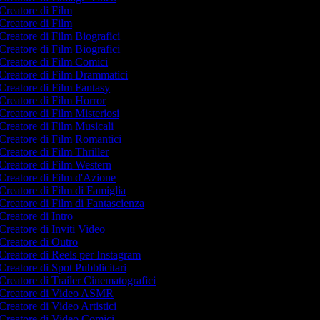
Creatore di Film
Creatore di Film
Creatore di Film Biografici
Creatore di Film Biografici
Creatore di Film Comici
Creatore di Film Drammatici
Creatore di Film Fantasy
Creatore di Film Horror
Creatore di Film Misteriosi
Creatore di Film Musicali
Creatore di Film Romantici
Creatore di Film Thriller
Creatore di Film Western
Creatore di Film d'Azione
Creatore di Film di Famiglia
Creatore di Film di Fantascienza
Creatore di Intro
Creatore di Inviti Video
Creatore di Outro
Creatore di Reels per Instagram
Creatore di Spot Pubblicitari
Creatore di Trailer Cinematografici
Creatore di Video ASMR
Creatore di Video Artistici
Creatore di Video Comici