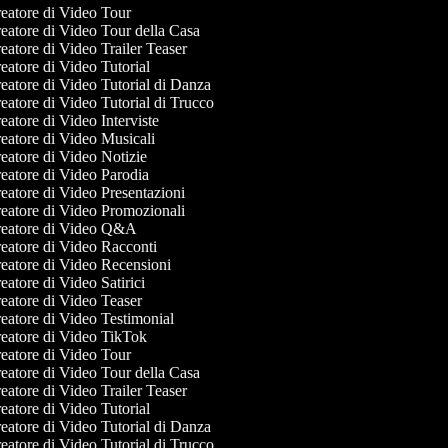
eatore di Video Tour
eatore di Video Tour della Casa
atore di Video Trailer Teaser
atore di Video Tutorial
atore di Video Tutorial di Danza
atore di Video Tutorial di Trucco
atore di Video Interviste
eatore di Video Musicali
atore di Video Notizie
eatore di Video Parodia
atore di Video Presentazioni
eatore di Video Promozionali
eatore di Video Q&A
eatore di Video Racconti
eatore di Video Recensioni
atore di Video Satirici
eatore di Video Teaser
eatore di Video Testimonial
eatore di Video TikTok
eatore di Video Tour
eatore di Video Tour della Casa
atore di Video Trailer Teaser
atore di Video Tutorial
atore di Video Tutorial di Danza
atore di Video Tutorial di Trucco