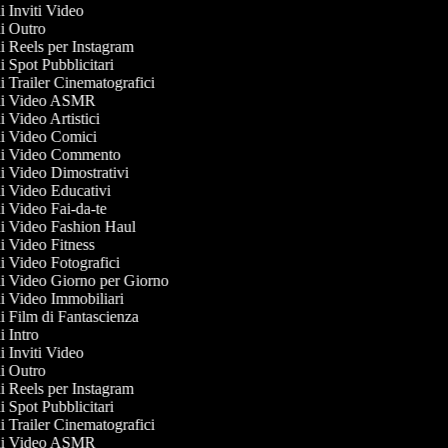
di Inviti Video
 di Outro
di Reels per Instagram
di Spot Pubblicitari
di Trailer Cinematografici
e di Video ASMR
di Video Artistici
 di Video Comici
 di Video Commento
 di Video Dimostrativi
 di Video Educativi
di Video Fai-da-te
 di Video Fashion Haul
di Video Fitness
di Video Fotografici
 di Video Giorno per Giorno
 di Video Immobiliari
di Film di Fantascienza
di Intro
di Inviti Video
 di Outro
di Reels per Instagram
di Spot Pubblicitari
di Trailer Cinematografici
e di Video ASMR