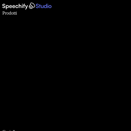
Scrivi 5× più velocemente con la dettatura vocale
Prodotti
Scopri di più