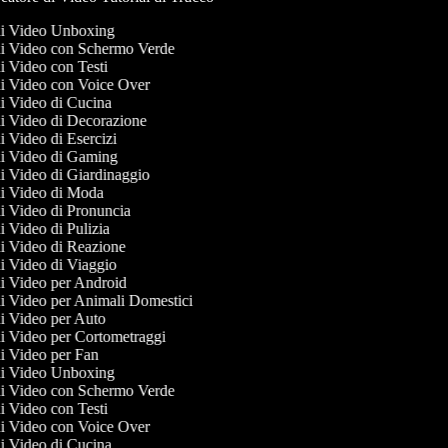
 di Video Unboxing
 di Video con Schermo Verde
di Video con Testi
 di Video con Voice Over
 di Video di Cucina
 di Video di Decorazione
di Video di Esercizi
 di Video di Gaming
 di Video di Giardinaggio
 di Video di Moda
 di Video di Pronuncia
di Video di Pulizia
 di Video di Reazione
 di Video di Viaggio
 di Video per Android
 di Video per Animali Domestici
 di Video per Auto
 di Video per Cortometraggi
 di Video per Fan
 di Video Unboxing
 di Video con Schermo Verde
di Video con Testi
 di Video con Voice Over
 di Video di Cucina