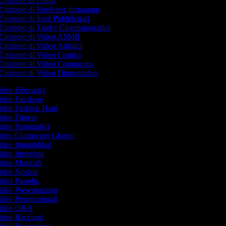
Creatore di Outro
Creatore di Reels per Instagram
Creatore di Spot Pubblicitari
Creatore di Trailer Cinematografici
Creatore di Video ASMR
Creatore di Video Artistici
Creatore di Video Comici
Creatore di Video Commento
Creatore di Video Dimostrativi
Video Educativi
Video Fai-da-te
Video Fashion Haul
Video Fitness
Video Fotografici
Video Giorno per Giorno
Video Immobiliari
ideo Interviste
Video Musicali
Video Notizie
Video Parodia
Video Presentazioni
Video Promozionali
 Video Q&A
Video Racconti