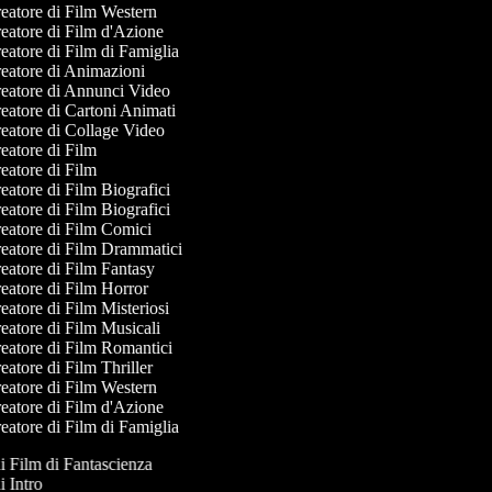
eatore di Film Western
eatore di Film d'Azione
atore di Film di Famiglia
eatore di Animazioni
eatore di Annunci Video
atore di Cartoni Animati
eatore di Collage Video
atore di Film
atore di Film
atore di Film Biografici
atore di Film Biografici
eatore di Film Comici
eatore di Film Drammatici
eatore di Film Fantasy
eatore di Film Horror
atore di Film Misteriosi
atore di Film Musicali
eatore di Film Romantici
atore di Film Thriller
eatore di Film Western
eatore di Film d'Azione
atore di Film di Famiglia
di Film di Fantascienza
di Intro