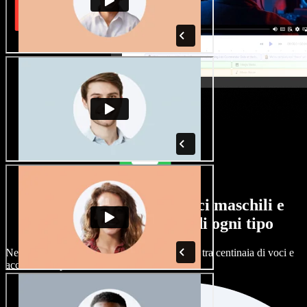
Un'ampia selezione di voci maschili e
femminili, con accenti di ogni tipo
Nessun progetto deve suonare uguale. Scegli tra centinaia di voci e
accenti AI e personalizzali.