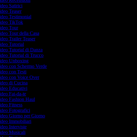
Video Recensioni
ideo Satirici
Video Teaser
Video Testimonial
Video TikTok
Video Tour
Video Tour della Casa
Video Trailer Teaser
Video Tutorial
Video Tutorial di Danza
Video Tutorial di Trucco
 Video Unboxing
 Video con Schermo Verde
Video con Testi
Video con Voice Over
Video di Cucina
Video Educativi
Video Fai-da-te
Video Fashion Haul
Video Fitness
Video Fotografici
Video Giorno per Giorno
Video Immobiliari
ideo Interviste
Video Musicali