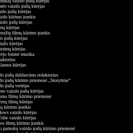
ų tinklų vaizdo įrašų kūrėjas
stės vaizdo įrašų kūrėjas
izdo įrašų kūrėjas
aizdo kūrimo įrankis
izdo įrašų kūrėjas
filmų kūrėjas
tražių filmų kūrimo įrankis
do įrašų kūrėjas
liažo kūrėjas
vietimų kūrėjas
ūrėjo foninė muzika
daktorius
eklamos kūrėjas
o įrašų dubliavimo redaktorius
o įrašų kūrimo priemonė „Storytime“
o įrašų vertėjas
o vaizdo įrašų kūrėjas
mo filmų kūrimo priemonė
rnų filmų kūrėjas
 kūrimo įrankis
ws vaizdo kūrėjas
be vaizdo kūrėjas
s filmų kūrimo įrankis
 pamokų vaizdo įrašų kūrimo priemonė