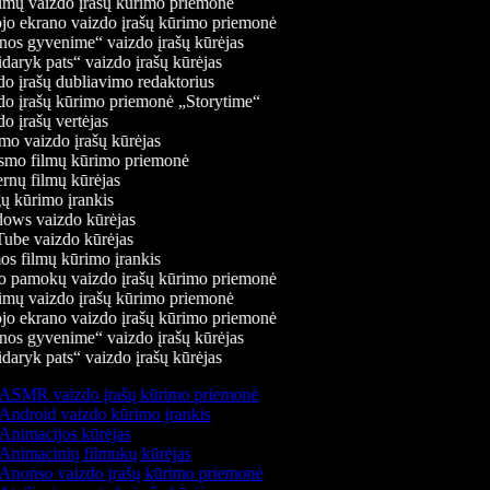
mų vaizdo įrašų kūrimo priemonė
jo ekrano vaizdo įrašų kūrimo priemonė
os gyvenime“ vaizdo įrašų kūrėjas
daryk pats“ vaizdo įrašų kūrėjas
o įrašų dubliavimo redaktorius
o įrašų kūrimo priemonė „Storytime“
o įrašų vertėjas
o vaizdo įrašų kūrėjas
mo filmų kūrimo priemonė
rnų filmų kūrėjas
 kūrimo įrankis
ws vaizdo kūrėjas
be vaizdo kūrėjas
s filmų kūrimo įrankis
 pamokų vaizdo įrašų kūrimo priemonė
mų vaizdo įrašų kūrimo priemonė
jo ekrano vaizdo įrašų kūrimo priemonė
os gyvenime“ vaizdo įrašų kūrėjas
daryk pats“ vaizdo įrašų kūrėjas
ASMR vaizdo įrašų kūrimo priemonė
Android vaizdo kūrimo įrankis
Animacijos kūrėjas
Animacinių filmukų kūrėjas
Anonso vaizdo įrašų kūrimo priemonė