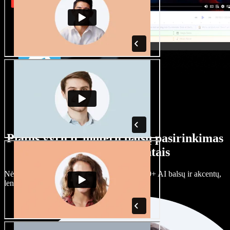
Platus vyrų ir moterų balsų pasirinkimas
su įvairiais akcentais
Nėra dviejų vienodų projektų. Rinkitės iš 100+ AI balsų ir akcentų,
lengvai juos prisitaikykite.