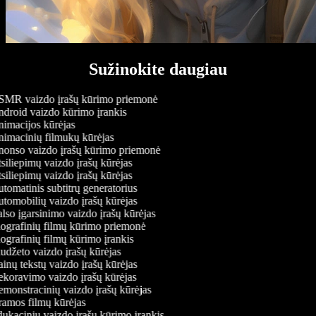
Sužinokite daugiau
MR vaizdo įrašų kūrimo priemonė
droid vaizdo kūrimo įrankis
imacijos kūrėjas
imacinių filmukų kūrėjas
onso vaizdo įrašų kūrimo priemonė
siliepimų vaizdo įrašų kūrėjas
siliepimų vaizdo įrašų kūrėjas
tomatinis subtitrų generatorius
tomobilių vaizdo įrašų kūrėjas
lso įgarsinimo vaizdo įrašų kūrėjas
ografinių filmų kūrimo priemonė
ografinių filmų kūrimo įrankis
udžeto vaizdo įrašų kūrėjas
inų tekstų vaizdo įrašų kūrėjas
koravimo vaizdo įrašų kūrėjas
monstracinių vaizdo įrašų kūrėjas
amos filmų kūrėjas
ukacinių vaizdo įrašų kūrimo įrankis