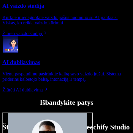
AI vaizdo studija
Kurkite ir redaguokite vaizdo įrašus nuo nulio su AI įrankiais.
Viskas, ko reikia vaizdo kūrimui.
Žiūrėti vaizdo studiją
AI dubliavimas
Vienu paspaudimu pasirinkite kalbą savo vaizdo įrašui. Sistema
priderins kalbėtojo balsą, intonaciją ir tempą.
Žiūrėti AI dubliavimą
Išbandykite patys
Štai ką galite nuveikti su Speechify Studio