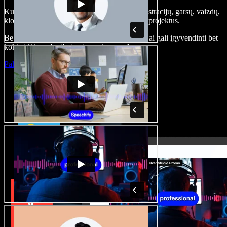
Kurkite įgarsinimus, pridėkite nemokamų iliustracijų, garsų, vaizdų,
klonuokite balsą – kurkite pilnus, įspūdingus projektus.
Be jokių mokymų ir viskas naršyklėje – kūrėjai gali įgyvendinti bet
kokią idėją, neberibojami senųjų metodų.
Paleisti studiją