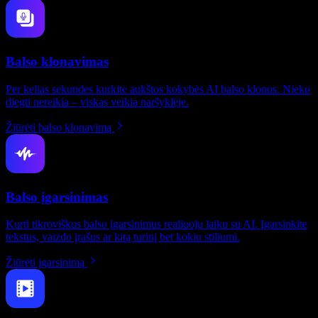
Balso klonavimas
Per kelias sekundes kurkite aukštos kokybės AI balso klonus. Nieko
diegti nereikia – viskas veikia naršyklėje.
Žiūrėti balso klonavimą
Balso įgarsinimas
Kurti tikroviškus balso įgarsinimus realiuoju laiku su AI. Įgarsinkite
tekstus, vaizdo įrašus ar kitą turinį bet kokiu stiliumi.
Žiūrėti įgarsinimą