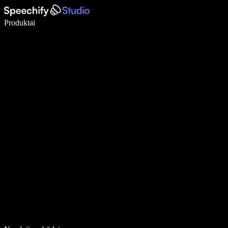
Rašykite 5× greičiau naudodami diktavimą balsu
Produktai
Sužinokite daugiau