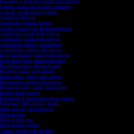
Klausimų ir atsakymų vaizdo įrašų kūrėjas
ASMR vaizdo įrašų kūrimo priemonė
Android vaizdo kūrimo įrankis
Animacijos kūrėjas
Animacinių filmukų kūrėjas
Anonso vaizdo įrašų kūrimo priemonė
Atsiliepimų vaizdo įrašų kūrėjas
Atsiliepimų vaizdo įrašų kūrėjas
Automatinis subtitrų generatorius
Automobilių vaizdo įrašų kūrėjas
Balso įgarsinimo vaizdo įrašų kūrėjas
Biografinių filmų kūrimo priemonė
Biografinių filmų kūrimo įrankis
Biudžeto vaizdo įrašų kūrėjas
Dainų tekstų vaizdo įrašų kūrėjas
Dekoravimo vaizdo įrašų kūrėjas
Demonstracinių vaizdo įrašų kūrėjas
Dramos filmų kūrėjas
Edukacinių vaizdo įrašų kūrimo įrankis
Fantastinių filmų kūrimo įrankis
Filmo anonso vaizdo kūrėjas
Filmo kūrėjas
Filmo redaktorius
Filmų kūrimo įrankis
Gamtos vaizdo įrašų kūrėjas