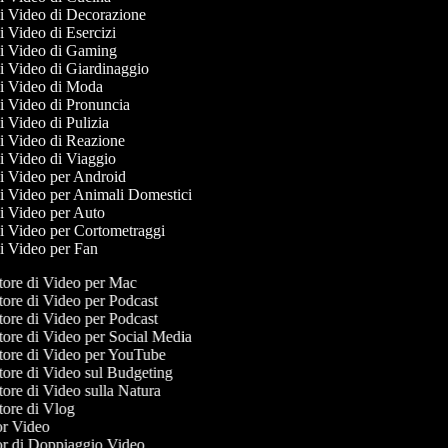
 di Video di Decorazione
di Video di Esercizi
 di Video di Gaming
di Video di Giardinaggio
 di Video di Moda
di Video di Pronuncia
di Video di Pulizia
 di Video di Reazione
di Video di Viaggio
 di Video per Android
 di Video per Animali Domestici
 di Video per Auto
 di Video per Cortometraggi
 di Video per Fan
ore di Video per Mac
ore di Video per Podcast
ore di Video per Podcast
ore di Video per Social Media
ore di Video per YouTube
ore di Video sul Budgeting
ore di Video sulla Natura
ore di Vlog
r Video
r di Doppiaggio Video