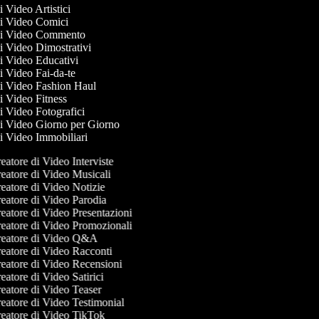
di Video Artistici
 di Video Comici
 di Video Commento
di Video Dimostrativi
di Video Educativi
di Video Fai-da-te
 di Video Fashion Haul
di Video Fitness
di Video Fotografici
 di Video Giorno per Giorno
di Video Immobiliari
atore di Video Interviste
eatore di Video Musicali
eatore di Video Notizie
eatore di Video Parodia
eatore di Video Presentazioni
eatore di Video Promozionali
eatore di Video Q&A
eatore di Video Racconti
eatore di Video Recensioni
atore di Video Satirici
eatore di Video Teaser
eatore di Video Testimonial
eatore di Video TikTok