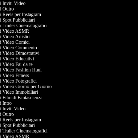
di Inviti Video
di Outro
di Reels per Instagram
di Spot Pubblicitari
di Trailer Cinematografici
 di Video ASMR
di Video Artistici
 di Video Comici
 di Video Commento
di Video Dimostrativi
di Video Educativi
di Video Fai-da-te
 di Video Fashion Haul
di Video Fitness
di Video Fotografici
 di Video Giorno per Giorno
di Video Immobiliari
di Film di Fantascienza
di Intro
di Inviti Video
di Outro
di Reels per Instagram
di Spot Pubblicitari
di Trailer Cinematografici
 di Video ASMR