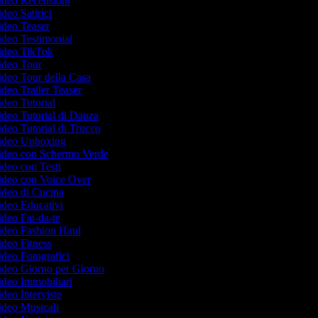
Video Recensioni
ideo Satirici
Video Teaser
Video Testimonial
Video TikTok
Video Tour
Video Tour della Casa
Video Trailer Teaser
Video Tutorial
Video Tutorial di Danza
Video Tutorial di Trucco
 Video Unboxing
 Video con Schermo Verde
Video con Testi
Video con Voice Over
Video di Cucina
Video Educativi
Video Fai-da-te
Video Fashion Haul
Video Fitness
Video Fotografici
Video Giorno per Giorno
Video Immobiliari
ideo Interviste
Video Musicali