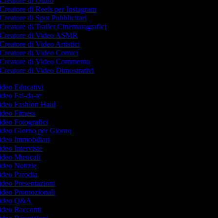
Creatore di Outro
Creatore di Reels per Instagram
Creatore di Spot Pubblicitari
Creatore di Trailer Cinematografici
Creatore di Video ASMR
Creatore di Video Artistici
Creatore di Video Comici
Creatore di Video Commento
Creatore di Video Dimostrativi
Video Educativi
Video Fai-da-te
Video Fashion Haul
Video Fitness
Video Fotografici
Video Giorno per Giorno
Video Immobiliari
ideo Interviste
Video Musicali
Video Notizie
Video Parodia
Video Presentazioni
Video Promozionali
 Video Q&A
Video Racconti