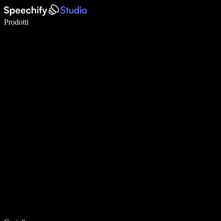
Scrivi 5× più velocemente con la dettatura vocale
Prodotti
Scopri di più