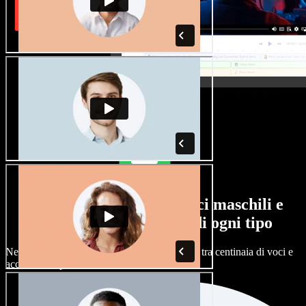
Un'ampia selezione di voci maschili e
femminili, con accenti di ogni tipo
Nessun progetto deve suonare uguale. Scegli tra centinaia di voci e
accenti AI e personalizzali.