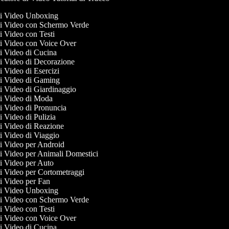
 di Video Unboxing
 di Video con Schermo Verde
di Video con Testi
 di Video con Voice Over
 di Video di Cucina
 di Video di Decorazione
di Video di Esercizi
 di Video di Gaming
di Video di Giardinaggio
 di Video di Moda
di Video di Pronuncia
di Video di Pulizia
 di Video di Reazione
di Video di Viaggio
 di Video per Android
 di Video per Animali Domestici
 di Video per Auto
 di Video per Cortometraggi
 di Video per Fan
 di Video Unboxing
 di Video con Schermo Verde
di Video con Testi
 di Video con Voice Over
 di Video di Cucina