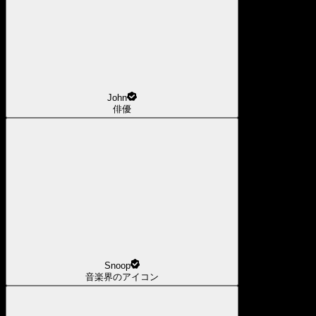
John
俳優
Snoop
音楽界のアイコン