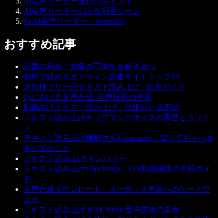
AI音声リーダー選びのポイント
AI音声リーダーの主な利用シーン
#1 AI音声リーダー – Speechify
おすすめ記事
読書の利点：無限の可能性を解き放つ
無料で読めるオンライン読書サイトトップ10
著作権フリーのテキスト読み上げ - 総合ガイド
Qtにおける音声合成: 音声技術の革新
動画向けテキスト読み上げ：仕組みと活用法
テキスト読み上げチップマンクボイスの高音ヒラリテ
ィ
テキスト読み上げ機能付きKinemaster：知っておくべき
すべてのこと
テキスト読み上げ キンバリー
テキスト読み上げClipchamp：TTS動画編集の究極ガイ
ド
音声合成ダウンロード：オーディオ革新へのゲートウ
ェイ
テキスト読み上げ HAL 9000: 音声技術の革命