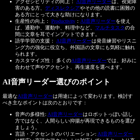
アクセシビリティの向上：
AI音声リーダー
は、視覚障
害のある方、
ディスレクシア
やその他の読書に困難の
ある方にとって大きな助けになります。
生産性の向上：
Productivity
：
AI音声リーダー
を使え
ば、通勤中、運動中、料理中など、
マルチタスク
の合
間に文章を耳でインプットできます。
語学学習の支援：
AI音声リーダー
は発音練習やリスニ
ング力の強化に役立ち、外国語の文章にも気軽に触れ
られます。
カスタマイズ性： 多くの
AI音声リーダー
では、好みに
合わせて声やアクセント、再生速度を選べます。
AI音声リーダー選びのポイント
最適な
AI音声リーダー
は用途によって変わります。検討す
べき主なポイントは次のとおりです：
音声の多様性:
AI音声リーダー
はロボットっぽい話し
方ではなく、人間らしい抑揚が再現できるものを選び
ましょう。
言語・アクセントのバリエーション:
AI音声リーダー