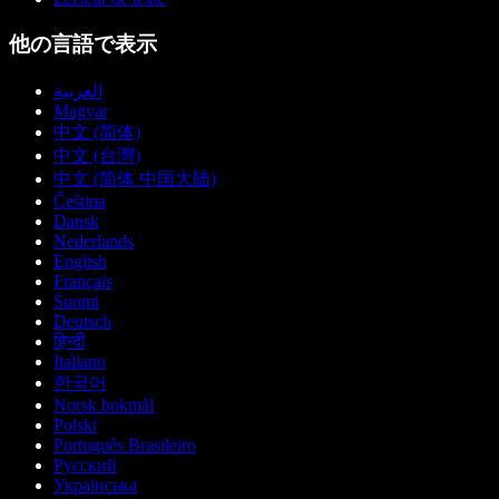
他の言語で表示
العربية
Magyar
中文 (简体)
中文 (台灣)
中文 (简体 中国大陆)
Čeština
Dansk
Nederlands
English
Français
Suomi
Deutsch
हिन्दी
Italiano
한국어
Norsk bokmål
Polski
Português Brasileiro
Русский
Українська