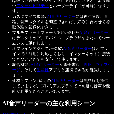
は幅広い言語やアクセントに対応していると、より高
い
アクセシビリティ
とパーソナライズが可能になりま
す。
カスタマイズ機能:
AI音声リーダー
には再生速度、音
程、音声スタイルを調整できれば、好みに合わせて聴
取体験を最適化できます。
マルチプラットフォーム対応: 優れた
AI音声リーダー
はデスクトップ、モバイル、ブラウザをまたいでシー
ムレスに動作します。
オフラインアクセス: 一部の
AI音声リーダー
はオフラ
インでの利用に対応しており、インターネットに接続
できないときでも安心して使えます。
統合機能:
AI音声リーダー
が電子書籍、
PDF
、
ウェブペ
ージ
、そして
生産性
アプリと連携できるか確認しまし
ょう。
価格とプラン: 多くの
AI音声リーダー
は無料版を提供
していますが、プレミアムプランでは高度な音声や機
能が利用できることがあります。
AI音声リーダーの主な利用シーン