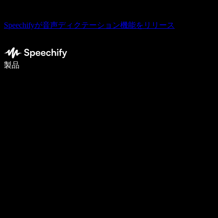
Speechifyが音声ディクテーション機能をリリース
音声入力で5倍速く書ける
製品
詳しく見る