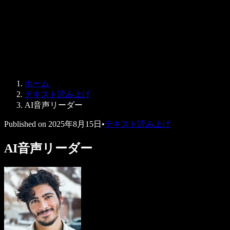
法人向け
Speechify 法人・教育機関向け
Speechify 就労支援向け
Speechify DSA向け
SIMBA 音声エージェント
ホーム
Speechify 開発者向け
テキスト読み上げ
AI音声リーダー
Published on
2025年8月15日
•
テキスト読み上げ
AI音声リーダー