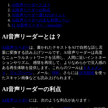
AI音声リーダーとは？
AI音声リーダーの利点
AI音声リーダー選びのポイント
AI音声リーダーの主な利用シーン
#1 AI音声リーダー – Speechify
AI音声リーダーとは？
AI音声リーダー
は、書かれたテキストをAIで自然な話し言
葉に変換する読み上げツールです。AI音声リーダーは高度
なニューラルネットワークを活用し、人間に近いイントネー
ションやリズム、感情を再現して、よりなめらかで没入感の
ある再生体験を提供します。これらのツールは
ドキュメン
ト
、
ウェブページ
、メール、
PDF
、さらには
OCR技術
を使っ
たスキャン画像なども読み上げられます。
AI音声リーダーの利点
AI音声リーダー
には、次のような利点があります：