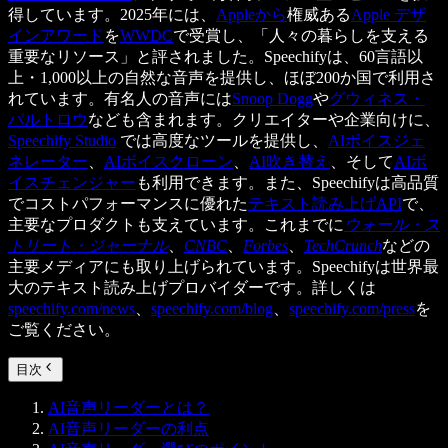
得しています。2025年には、
Appleから
権威ある
Apple デザ
インアワード
を
WWDC
で受賞し、「人々の暮らしを支える
重要なリソース」と評されました。Speechifyは、60言語以
上・1,000以上の自然な音声を提供し、ほぼ200か国で利用さ
れています。有名人の音声には
Snoop Dogg
や
グウィネス・
パルトロウ
なども含まれます。クリエイターや企業向けに、
Speechify Studio
では高度なツールを提供し、
AIボイスジェ
ネレーター
、
AIボイスクローン
、
AI吹き替え
、そして
AIボ
イスチェンジャー
も利用できます。また、Speechifyは高品質
でコストパフォーマンスに優れた
テキスト読み上げAPI
で、
主要なプロダクトも支えています。これまでに
ウォール・ス
トリート・ジャーナル
、
CNBC
、
Forbes
、
TechCrunch
などの
主要メディアにも取り上げられています。Speechifyは世界最
大のテキスト読み上げプロバイダーです。詳しくは
speechify.com/news
、
speechify.com/blog
、
speechify.com/press
を
ご覧ください。
目次
AI音声リーダーとは？
AI音声リーダーの利点