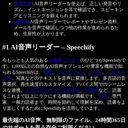
語学学習
: AI音声リーダーを使えば、正しい発音やリ
ズム、イントネーションを耳で確認でき、スピーキン
グとリスニングを鍛えられます。
生産性
: AI音声リーダーでレポートやプレゼン資料、
メールを音声で確認しつつ他の作業を進められるた
め、生産性が上がります。
#1 AI音声リーダー – Speechify
今もっとも人気のある
AI音声リーダー
のひとつがSpeechifyで
す。1,000以上の自然なAI音声オプションや豊富な機能で知
られるSpeechifyは、
PDF
、
ウェブページ
、
メール
、
ドキュメ
ント
、写真などのテキストを音声に変換します。多言語の音
声選択、再生速度のカスタマイズ、デバイス間でのシームレ
スな連携、
テキストのハイライト表示
、
AI要約
など、読書
をこれまで以上にラクにする機能が満載です。
学生
、専門
家、一般の読者まで、時間を節約して理解を深め、読書をよ
り楽しくするためにSpeechifyを活用しています。
最先端のAI音声、無制限のファイル、24時間365日
のサポートを思う存分ご利用ください