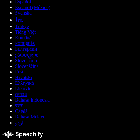
Español
Español (México)
Svenska
ไทย
Türkçe
Tiếng Việt
Română
Português
Български
ქართული
Slovenčina
Slovenščina
Eesti
Hrvatski
Ελληνικά
Lietuvių
עברית
Bahasa Indonesia
বাংলা
Català
Bahasa Melayu
اردو