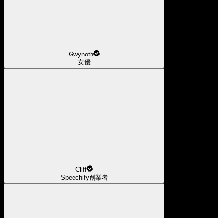
Gwyneth
女優
Cliff
Speechify創業者