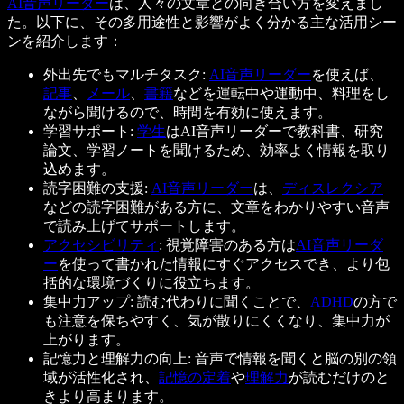
AI音声リーダー
は、人々の文章との向き合い方を変えまし
た。以下に、その多用途性と影響がよく分かる主な活用シー
ンを紹介します：
外出先でもマルチタスク:
AI音声リーダー
を使えば、
記事
、
メール
、
書籍
などを運転中や運動中、料理をし
ながら聞けるので、時間を有効に使えます。
学習サポート:
学生
はAI音声リーダーで教科書、研究
論文、学習ノートを聞けるため、効率よく情報を取り
込めます。
読字困難の支援:
AI音声リーダー
は、
ディスレクシア
などの読字困難がある方に、文章をわかりやすい音声
で読み上げてサポートします。
アクセシビリティ
: 視覚障害のある方は
AI音声リーダ
ー
を使って書かれた情報にすぐアクセスでき、より包
括的な環境づくりに役立ちます。
集中力アップ: 読む代わりに聞くことで、
ADHD
の方で
も注意を保ちやすく、気が散りにくくなり、集中力が
上がります。
記憶力と理解力の向上: 音声で情報を聞くと脳の別の領
域が活性化され、
記憶の定着
や
理解力
が読むだけのと
きより高まります。