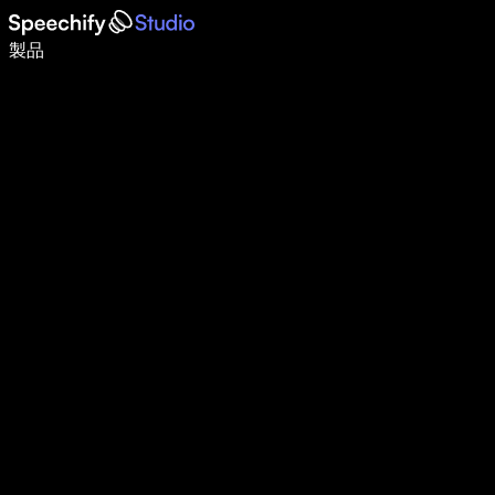
音声入力で5倍速く書ける
製品
詳しく見る