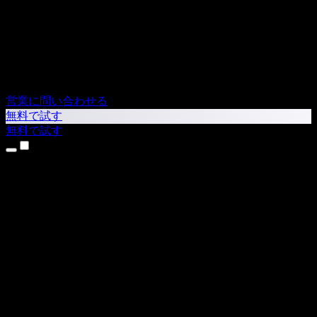
営業に問い合わせる
無料で試す
無料で試す
製品
テキスト読み上げ
iPhone・iPadアプリ
Androidアプリ
Chrome拡張機能
Edge拡張機能