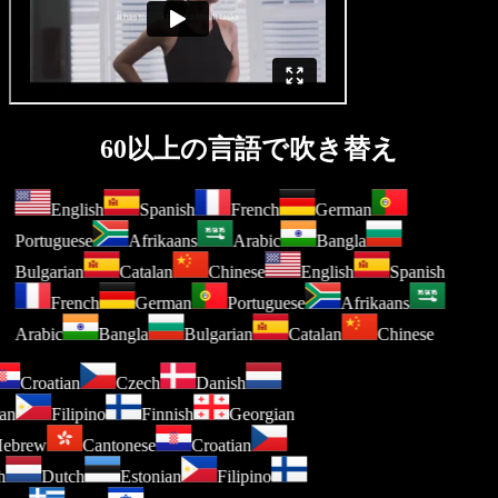
60以上の言語で吹き替え
English
Spanish
French
German
Portuguese
Afrikaans
Arabic
Bangla
Bulgarian
Catalan
Chinese
English
Spanish
French
German
Portuguese
Afrikaans
Arabic
Bangla
Bulgarian
Catalan
Chinese
Croatian
Czech
Danish
nian
Filipino
Finnish
Georgian
Hebrew
Cantonese
Croatian
sh
Dutch
Estonian
Filipino