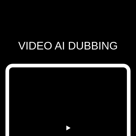
営業に問い合わせる
Speechify 法人・教育機関向け
Speechify 就労支援向け
Speechify DSA向け
SIMBA 音声エージェント
Speechify 開発者向け
VIDEO AI DUBBING