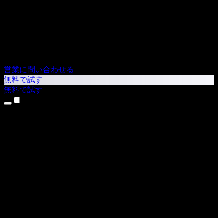
営業に問い合わせる
無料で試す
無料で試す
製品
テキスト読み上げ
iPhone・iPadアプリ
Androidアプリ
Chrome拡張機能
Edge拡張機能