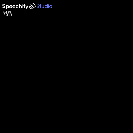
音声入力で5倍速く書ける
製品
詳しく見る