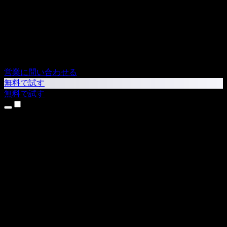
営業に問い合わせる
無料で試す
無料で試す
製品
テキスト読み上げ
iPhone・iPadアプリ
Androidアプリ
Chrome拡張機能
Edge拡張機能