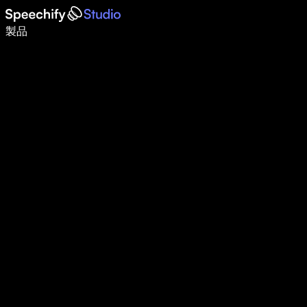
音声入力で5倍速く書ける
製品
詳しく見る