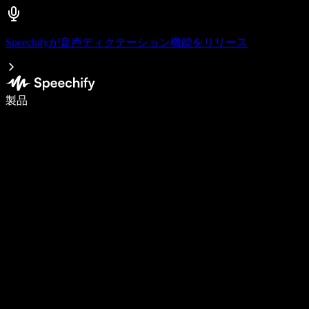
Speechifyが音声ディクテーション機能をリリース
音声入力で5倍速く書ける
製品
詳しく見る