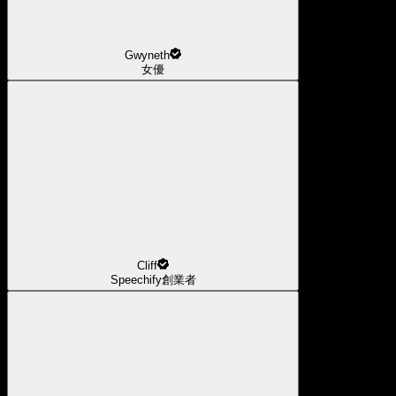
Gwyneth
女優
Cliff
Speechify創業者