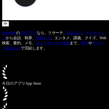
Speechify
の
iOSアプリ
なら、リサーチ、
読み上げ
、
ナレーショ
ン
から会話、執筆、
音声入力
、エンタメ、講義、クイズ、Web
検索、要約、メモ、
ポッドキャスト作成
まで、
音声
や
テキス
ト読み上げ
で完結します。
今日のアプリ
App Store