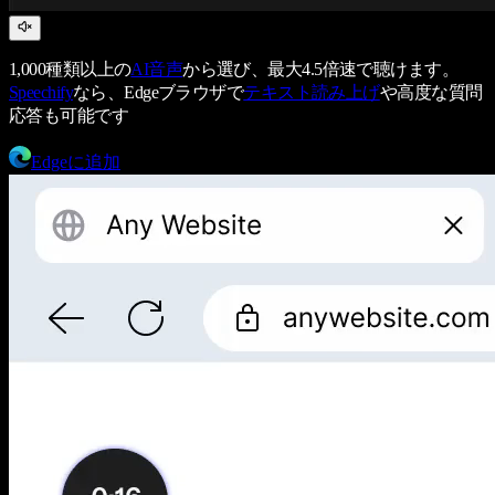
1,000種類以上の
AI音声
から選び、最大4.5倍速で聴けます。
Speechify
なら、Edgeブラウザで
テキスト読み上げ
や高度な質問
応答も可能です
Edgeに追加