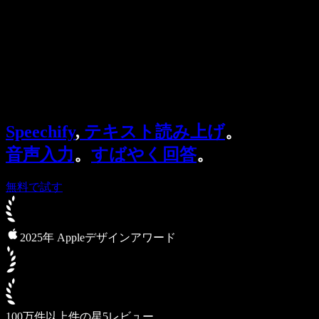
法人向け
Speechify 法人・教育機関向け
Speechify 就労支援向け
Speechify DSA向け
SIMBA 音声エージェント
Speechify
,
テキスト読み上げ
。
Speechify 開発者向け
音声入力
。
すばやく回答
。
無料で試す
2025年 Appleデザインアワード
100万件以上件の星5レビュー