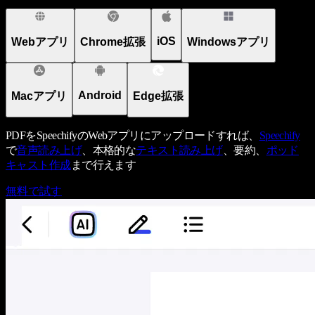
iOS
Webアプリ
Chrome拡張
Windowsアプリ
Android
Macアプリ
Edge拡張
PDFをSpeechifyのWebアプリにアップロードすれば、
Speechify
で
音声読み上げ
、本格的な
テキスト読み上げ
、要約、
ポッド
キャスト作成
まで行えます
無料で試す