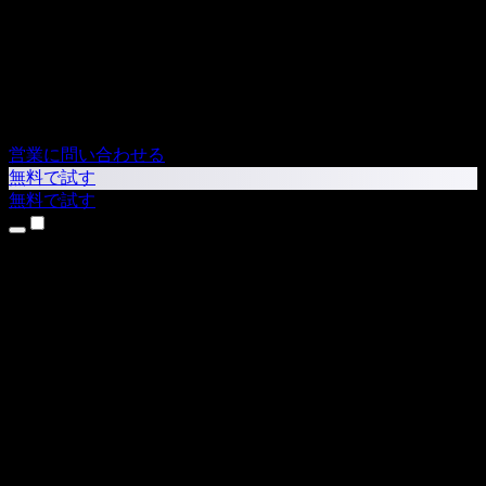
営業に問い合わせる
無料で試す
無料で試す
製品
テキスト読み上げ
iPhone・iPadアプリ
Androidアプリ
Chrome拡張機能
Edge拡張機能