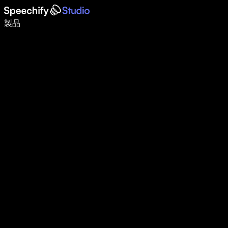
音声入力で5倍速く書ける
製品
詳しく見る