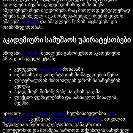
ადგილები. ბევრი აკადემიკოსისთვის მოსმენა
ამჟღავნებს ისეთ შეცდომებს, რაც მხოლოდ ვიზუალურად
რჩება შეუმჩნეველი. ეს მოსმენა-რედაქტირების ციკლი
ემატება
კარნახს
და ამაღლებს წერის სიცხადესა და
თანმიმდევრობას.
აკადემიური სამუშაოს უპირატესობები
ხმოვანი
კარნახი
შეიძლება გამოიყენოთ აკადემიური
პროცესის ყველა ეტაპზე:
კვლევითი
სტატიების
მონახაზი
თეზისისა თუ დისერტაციის მონაკვეთების წერა
ლიტერატურის მიმოხილვის დროს ჩანაწერების
კეთება
აკადემიურ მიმოწერაზე პასუხის გაცემა
ლექციო ფურცლებისა და სასწავლო მასალის
შექმნა
Speechify
Voice Typing Dictation
ხელმისაწვდომია
iOS
,
Android
,
Mac
, ვებზე და
Chrome გაფართოებად
. ადვილად
შეგიძლიათ წეროთ ლეპტოპით, განაგრძოთ
ტელეფონით და მოსმენა ჩართოთ თქვენთვის სასურველ