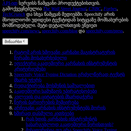
API-ით
სერვისს წამყვანი პროდუქტებისთვის.
გამოქვეყნებულია
The Wall Street Journal
,
CNBC
,
Forbes
,
TechCrunch
და სხვა წამყვან მედიებში. Speechify არის
მსოფლიოში უდიდესი ტექსტიდან სიტყვაზე მომსახურების
მომწოდებელი. მეტი დეტალისთვის ეწვიეთ
speechify.com/news
,
speechify.com/blog
და
speechify.com/press
.
შინაარსი
რატომ არის ხმოვანი კარნახი მაგისტრატურის
წერაში მოსახერხებელი
ეფექტური აკადემიური კარნახის ინსტრუმენტის
კრიტერიუმები
Speechify Voice Typing Dictation გრძელწერად ტექსტს
მხარს უჭერს
რედაქტირება მოსმენის საშუალებით
აკადემიური სამუშაოს უპირატესობები
კვლევის და ციტატების მხარდაჭერა
წერის ბარიერების შემცირება
არჩევანი კარნახის ინსტრუმენტებს შორის
ხშირად დასმული კითხვები
რას ხდის კარნახის ინსტრუმენტს
სასარგებლოდ აკადემიური წერისთვის?
შესაფერისია თუ არა Speechify Voice Typing