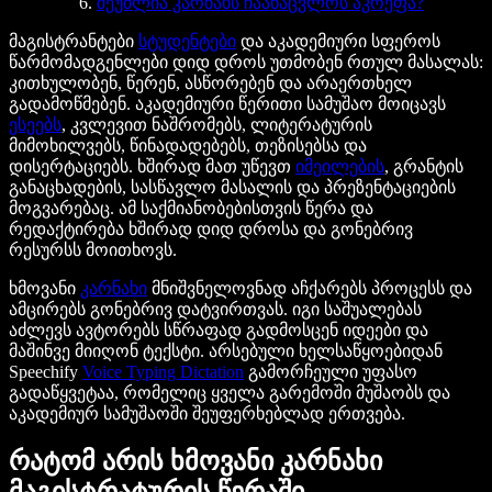
შეუძლია კარნახს ჩაანაცვლოს აკრეფა?
მაგისტრანტები
სტუდენტები
და აკადემიური სფეროს
წარმომადგენლები დიდ დროს უთმობენ რთულ მასალას:
კითხულობენ, წერენ, ასწორებენ და არაერთხელ
გადამოწმებენ. აკადემიური წერითი სამუშაო მოიცავს
ესეებს
, კვლევით ნაშრომებს, ლიტერატურის
მიმოხილვებს, წინადადებებს, თეზისებსა და
დისერტაციებს. ხშირად მათ უწევთ
იმეილების
, გრანტის
განაცხადების, სასწავლო მასალის და პრეზენტაციების
მოგვარებაც. ამ საქმიანობებისთვის წერა და
რედაქტირება ხშირად დიდ დროსა და გონებრივ
რესურსს მოითხოვს.
ხმოვანი
კარნახი
მნიშვნელოვნად აჩქარებს პროცესს და
ამცირებს გონებრივ დატვირთვას. იგი საშუალებას
აძლევს ავტორებს სწრაფად გადმოსცენ იდეები და
მაშინვე მიიღონ ტექსტი. არსებული ხელსაწყოებიდან
Speechify
Voice Typing Dictation
გამორჩეული უფასო
გადაწყვეტაა, რომელიც ყველა გარემოში მუშაობს და
აკადემიურ სამუშაოში შეუფერხებლად ერთვება.
რატომ არის ხმოვანი კარნახი
მაგისტრატურის წერაში