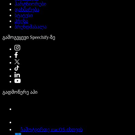
პარტნიორები
დახმარება
სტატუსი
პრესა
ბრენდმასალა
გამოგვყევი Speechify-ზე
გადმოწერე აპი
ჩამოტვირთე macOS-ისთვის