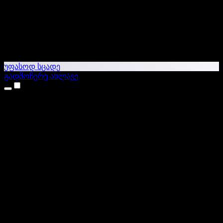
უფასოდ სცადე
გადმოწერე ახლავე
პროდუქტები
ტექსტი ხმაში
iPhone & iPad აპები
Android აპი
Chrome გაფართოება