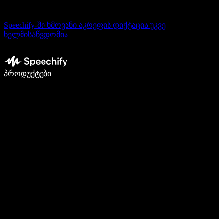
Speechify-ში ხმოვანი აკრეფის დიქტაცია უკვე
ხელმისაწვდომია
დაწერე 5-ჯერ სწრაფად ხმით კარნახით
პროდუქტები
გაიგე მეტი