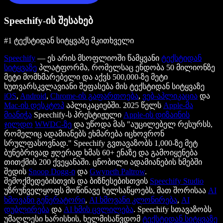
Speechify-ის შესახებ
#1 ტექსტიდან სიტყვაზე მკითხველი
Speechify
— ეს არის მსოფლიოში წამყვანი
ტექსტიდან
სიტყვაზე
პლატფორმა, რომელსაც ენდობა 50 მილიონზე
მეტი მომხმარებელი და აქვს 500,000-ზე მეტი
ხუთვარსკვლავიანი შეფასება მის ტექსტიდან სიტყვაზე
iOS
,
Android
,
Chrome-ის გაფართოება
,
ვებ-აპლიკაცია
და
Mac-ის დესკტოპ
აპლიკაციებში. 2025 წელს
Apple-მა
მიანიჭა
Speechify-ს პრესტიჟული
Apple-ის დიზაინის
ჯილდო
WWDC-ზე
და უწოდა მას "აუცილებელ რესურსს,
რომელიც ადამიანებს ეხმარება იცხოვრონ
სრულფასოვნად." Speechify გვთავაზობს 1,000-ზე მეტ
ბუნებრივად ჟღერად ხმას 60+ ენაზე და გამოიყენება
თითქმის 200 ქვეყანაში. ცნობილი ადამიანების ხმებში
შედის
Snoop Dogg-ი
და
Gwyneth Paltrow
.
შემოქმედებისთვის და ბიზნესებისთვის
Speechify Studio
უზრუნველყოფს მოწინავე ხელსაწყოებს, მათ შორისაა
AI
ხმოვანი გენერატორი
,
AI ხმოვანი კლონირება
,
AI
დუბლირება
და
AI ხმის ცვლილება
. Speechify სთავაზობს
უმაღლესი ხარისხის, ხელმისაწვდომ
ტექსტიდან სიტყვაზე