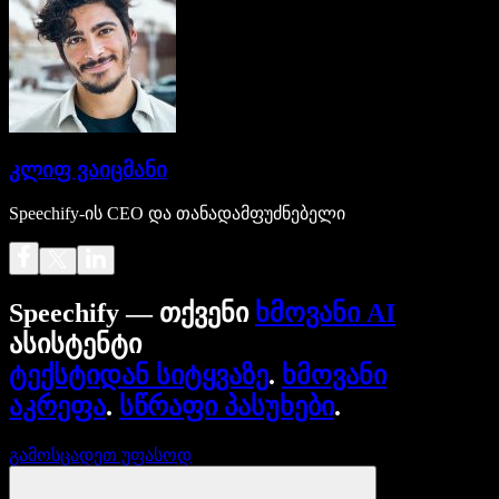
კლიფ ვაიცმანი
Speechify-ის CEO და თანადამფუძნებელი
Speechify — თქვენი
ხმოვანი AI
ასისტენტი
ტექსტიდან სიტყვაზე
.
ხმოვანი
აკრეფა
.
სწრაფი პასუხები
.
გამოსცადეთ უფასოდ