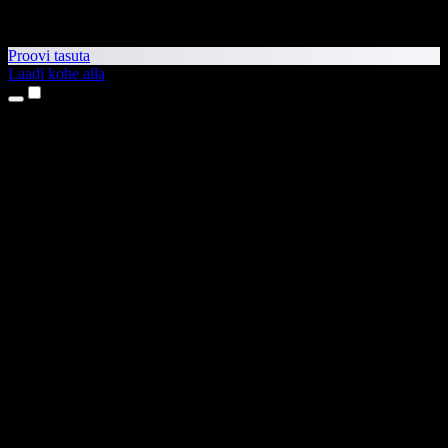
Proovi tasuta
Laadi kohe alla
Tooted
Tekst kõneks
iPhone’i ja iPadi rakendused
Androidi rakendus
Chrome’i laiendus
Edge’i laiendus
Veebirakendus
Maci rakendus
Windowsi rakendus