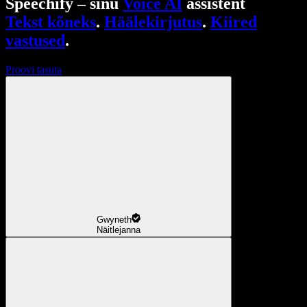
Speechify – sinu
Voice AI
assistent
Tekst kõneks
.
Häälekirjutus
.
Kiired
vastused
.
Proovi tasuta
Gwyneth
Näitlejanna