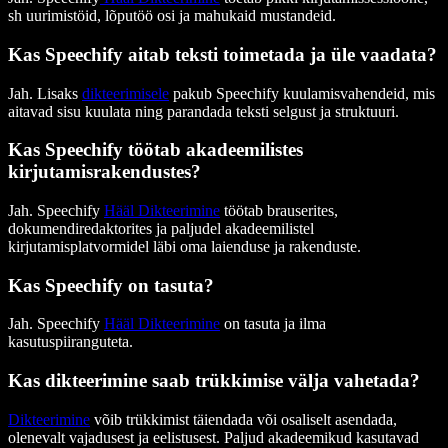
sh uurimistöid, lõputöö osi ja mahukaid mustandeid.
Kas Speechify aitab teksti toimetada ja üle vaadata?
Jah. Lisaks
dikteerimisele
pakub Speechify kuulamisvahendeid, mis
aitavad sisu kuulata ning parandada teksti selgust ja struktuuri.
Kas Speechify töötab akadeemilistes
kirjutamisrakendustes
?
Jah. Speechify
Hääl Dikteerimine
töötab brauserites,
dokumendiredaktorites ja paljudel akadeemilistel
kirjutamisplatvormidel läbi oma laienduse ja rakenduste.
Kas Speechify on tasuta?
Jah. Speechify
Hääl Dikteerimine
on tasuta ja ilma
kasutuspiiranguteta.
Kas dikteerimine saab trükkimise välja vahetada?
Dikteerimine
võib trükkimist täiendada või osaliselt asendada,
olenevalt vajadusest ja eelistusest. Paljud akadeemikud kasutavad