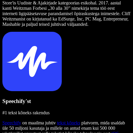
Store'is Uudiste & Ajakirjade kategoorias esikohal. 2017. aastal
kanti Weitzman Forbesi „30 alla 30” nimekirja tema töö eest
interneti ligipääsetavuse parandamisel õpiraskustega inimestele. Cliff
Weitzmanist on kirjutanud ka EdSurge, Inc, PC Mag, Entrepreneur,
Mashable ja paljud teised juhtivad väljaanded.
Speechify'st
#1 tekst kõneks rakendus
Speechify
on maailma juhtiv
tekst kõneks
platvorm, mida usaldab
üle 50 miljoni kasutaja ja millele on antud enam kui 500 000