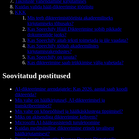
Takistuste vähendamine kirjutamises
Kuidas valida hääl-dikteerimise tööriistu
KKK
Mis teeb dikteerimistööriista akadeemiliseks
kirjutamiseks tõhusaks?
Kas Speechify Hääl Dikteerimine sobib pikkade
dokumentide jaoks?
Kas Speechify aitab teksti toimetada ja üle vaadata?
Kas Speechify töötab akadeemilistes
kirjutamisrakendustes?
Kas Speechify on tasuta?
Kas dikteerimine saab trükkimise välja vahetada?
Soovitatud postitused
AI-dikteerimine arendajatele: Kas 2026. aastal saab koodi
dikteerida?
Mis vahe on häälkirjutusel, AI-dikteerimisel ja
transkribeerimisel?
Mis vahe on kõnepõhisel ja häälkäsklustega tippimisel?
Miks on aktsendiga dikteerimine kehvem?
Microsofti AI-hääleassistendi turuletoomine
Kuidas meditsiiniline dikteerimine erineb tavalisest
häälkirjutamisest?