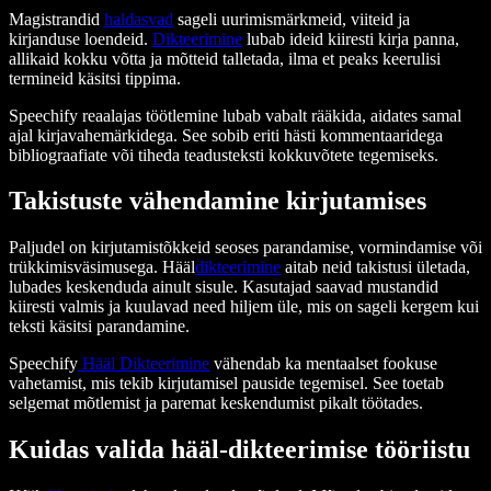
Magistrandid
haldasvad
sageli uurimismärkmeid, viiteid ja
kirjanduse loendeid.
Dikteerimine
lubab ideid kiiresti kirja panna,
allikaid kokku võtta ja mõtteid talletada, ilma et peaks keerulisi
termineid käsitsi tippima.
Speechify reaalajas töötlemine lubab vabalt rääkida, aidates samal
ajal kirjavahemärkidega. See sobib eriti hästi kommentaaridega
bibliograafiate või tiheda teadusteksti kokkuvõtete tegemiseks.
Takistuste vähendamine kirjutamises
Paljudel on kirjutamistõkkeid seoses parandamise, vormindamise või
trükkimisväsimusega. Hääl
dikteerimine
aitab neid takistusi ületada,
lubades keskenduda ainult sisule. Kasutajad saavad mustandid
kiiresti valmis ja kuulavad need hiljem üle, mis on sageli kergem kui
teksti käsitsi parandamine.
Speechify
Hääl Dikteerimine
vähendab ka mentaalset fookuse
vahetamist, mis tekib kirjutamisel pauside tegemisel. See toetab
selgemat mõtlemist ja paremat keskendumist pikalt töötades.
Kuidas valida hääl-dikteerimise tööriistu