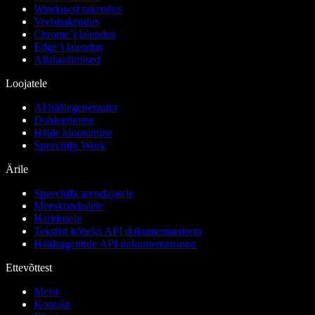
Windowsi rakendus
Veebirakendus
Chrome’i laiendus
Edge’i laiendus
Allalaadimised
Loojatele
AI häälegeneraator
Dubleerimine
Hääle kloonimine
Speechify Work
Ärile
Speechify arendajatele
Meeskondadele
Haridusele
Tekstist kõneks API dokumentatsioon
Hääleagentide API dokumentatsioon
Ettevõttest
Meist
Kontakt