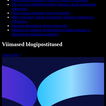
Parim tasuta alternatiiv Nuance Dragon Dictationile
Mis on parim hääldikteerimise rakendus India aktsendiga
inimestele?
Parim tasuta alternatiiv SpeechTexterile
Miks Speechify pakub kasutajatele rohkem väärtust kui
WisprFlow
Parimad alternatiivid Superwhisperile
Millised on parimad meditsiinilised häälkirjutamise ja
dikteerimise tööriistad arstidele?
Viimased blogipostitused
Vaata kõiki