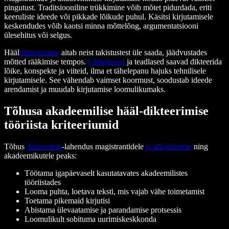
pingutust. Traditsiooniline trükkimine võib mõtet pidurdada, eriti
keeruliste ideede või pikkade lõikude puhul. Käsitsi kirjutamisele
keskendudes võib kaotsi minna mõttelõng, argumentatsiooni
ülesehitus või selgus.
Hääl
dikteerimine
aitab neist takistustest üle saada, jäädvustades
mõtted rääkimise tempos.
Üliõpilased
ja teadlased saavad dikteerida
lõike, konspekte ja viiteid, ilma et tähelepanu hajuks tehnilisele
kirjutamisele. See vähendab vaimset koormust, soodustab ideede
arendamist ja muudab kirjutamise loomulikumaks.
Tõhusa akadeemilise hääl-dikteerimise
tööriista kriteeriumid
Tõhus
dikteerimis
-lahendus magistrantidele
ja üliõpilastele
ning
akadeemikutele peaks:
Töötama igapäevaselt kasutatavates akadeemilistes
tööriistades
Looma puhta, loetava teksti, mis vajab vähe toimetamist
Toetama pikemaid kirjutisi
Abistama ülevaatamise ja parandamise protsessis
Loomulikult sobituma uurimiskeskkonda