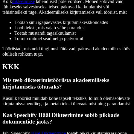
Kõik
dikteerimise
lahendused pole võrdsed. Mõned sobivad vaid
lühikeseks salvestuseks, teised pakuvad ka kuulamist või
tehisintellekti tuge. Akadeemiliseks kirjutamiseks vali tööriist, mis:
Töötab sinu igapäevastes kirjutamiskeskkondades
Loob teksti, mis vajab vähe parandusi
Toetab mustandi tagasikuulamist
Toimib mitmel seadmel ja platvormil
Tööriistad, mis neid tingimusi täidavad, pakuvad akadeemilises töös
oluliselt rohkem tuge.
KKK
Mis teeb dikteerimistööriista akadeemiliseks
kirjutamiseks tõhusaks?
Kasulik tööriist muudab kõne täpselt tekstiks, lõimub olemasolevate
kirjutamisvahenditega ja toetab teksti ülevaatamist ning parandamist.
Kas Speechify Hääl Dikteerimine sobib pikkade
dokumentide jaoks?
Jah. Speechify
Hääl Dikteerimine
toetab pikki kirjutamissessioone,