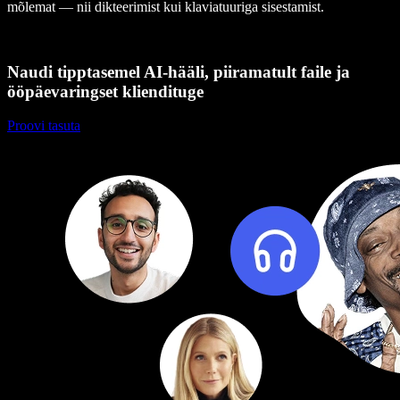
mõlemat — nii dikteerimist kui klaviatuuriga sisestamist.
Naudi tipptasemel AI-hääli, piiramatult faile ja
ööpäevaringset kliendituge
Proovi tasuta