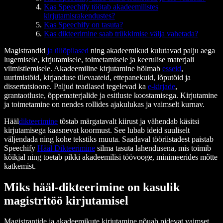
Kas Speechify töötab akadeemilistes
kirjutamisrakendustes?
Kas Speechify on tasuta?
Kas dikteerimine saab trükkimise välja vahetada?
Magistrandid
ja üliõpilased
ning akadeemikud kulutavad palju aega
lugemisele, kirjutamisele, toimetamisele ja keerulise materjali
viimistlemisele. Akadeemiline kirjutamine hõlmab
esseid
,
uurimistöid, kirjanduse ülevaateid, ettepanekuid, lõputöid ja
dissertatsioone. Paljud teadlased tegelevad ka
e-kirjade
,
grantaotluste, õppematerjalide ja esitluste koostamisega. Kirjutamine
ja toimetamine on nendes rollides ajakulukas ja vaimselt kurnav.
Hääl
dikteerimine
tõstab märgatavalt kiirust ja vähendab käsitsi
kirjutamisega kaasnevat koormust. See lubab ideid suuliselt
väljendada ning kohe tekstiks muuta. Saadaval tööriistadest paistab
Speechify
Hääl Dikteerimine
silma tasuta lahendusena, mis toimib
kõikjal ning toetab pikki akadeemilisi töövooge, minimeerides mõtte
katkemist.
Miks hääl-dikteerimine on kasulik
magistritöö kirjutamisel
Magistrantide ja akadeemikute kirjutamine nõuab pidevat vaimset