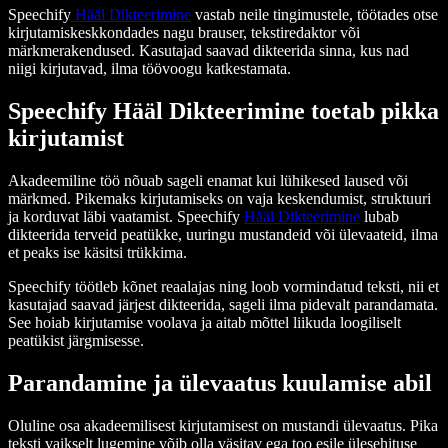
Speechify
Hääl Dikteerimine
vastab neile tingimustele, töötades otse
kirjutamiskeskkondades nagu brauser, tekstiredaktor või
märkmerakendused. Kasutajad saavad dikteerida sinna, kus nad
niigi kirjutavad, ilma töövoogu katkestamata.
Speechify Hääl Dikteerimine toetab pikka
kirjutamist
Akadeemiline töö nõuab sageli enamat kui lühikesed laused või
märkmed. Pikemaks kirjutamiseks on vaja keskendumist, struktuuri
ja korduvat läbi vaatamist. Speechify
Hääl Dikteerimine
lubab
dikteerida terveid peatükke, uuringu mustandeid või ülevaateid, ilma
et peaks ise käsitsi trükkima.
Speechify töötleb kõnet reaalajas ning loob vormindatud teksti, nii et
kasutajad saavad järjest dikteerida, sageli ilma pidevalt parandamata.
See hoiab kirjutamise voolava ja aitab mõttel liikuda loogiliselt
peatükist järgmisesse.
Parandamine ja ülevaatus kuulamise abil
Oluline osa akadeemilisest kirjutamisest on mustandi ülevaatus. Pika
teksti vaikselt lugemine võib olla väsitav ega too esile ülesehituse