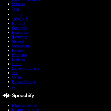
Svenska
ไทย
Türkçe
Tiếng Việt
Română
Português
Български
ქართული
Slovenčina
Slovenščina
Hrvatski
Ελληνικά
Lietuvių
עברית
Bahasa Indonesia
বাংলা
Català
Bahasa Melayu
اردو
Küpsiste seaded
Kasutustingimused