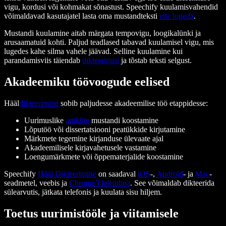
vigu, kordusi või kohmakat sõnastust. Speechify kuulamisvahendid
võimaldavad kasutajatel lasta oma mustandteksti
ette lugeda
.
Mustandi kuulamine aitab märgata tempovigu, loogikalünki ja
arusaamatuid kohti. Paljud teadlased tabavad kuulamisel vigu, mis
lugedes kahe silma vahele jäävad. Selline kuulamine kui
parandamisviis täiendab
dikteerimist
ja tõstab teksti selgust.
Akadeemiku töövoogude eelised
Hääl
dikteerimine
sobib paljudesse akadeemilise töö etappidesse:
Uurimuslike
artiklite
mustandi koostamine
Lõputöö või dissertatsiooni peatükkide kirjutamine
Märkmete tegemine kirjanduse ülevaate ajal
Akadeemilisele kirjavahetusele vastamine
Loengumärkmete või õppematerjalide koostamine
Speechify
Hääl Dikteerimine
on saadaval
iOS
-,
Android
- ja
Mac
-
seadmetel, veebis ja
Chrome’i laiendina
. See võimaldab dikteerida
sülearvutis, jätkata telefonis ja kuulata sisu hiljem.
Toetus uurimistööle ja viitamisele