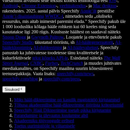
viietärnilist arvustust selle tekstist kõneks tehnoloogia eest
iOS
-,
Android
-,
Chrome Extension
-,
veebirakendus
- ja
Mac desktop
-
rakendustes. 2025. aastal pälvis Speechify
Apple’ilt
prestiižse
Apple’i disainiauhinna
WWDC-l
, nimetades seda „oluliseks
ressursiks, mis aitab inimestel paremini elada.” Speechify pakub üle
1 000 loodusliku kõlaga hääle rohkem kui 60 keeles ning seda
kasutatakse ligi 200 riigis. Kuulsuste häältest on saadaval näiteks
Snoop Dogg
ja
Gwyneth Paltrow
. Loojatele ja ettevõtetele pakub
Speechify Studio
täiustatud tööriistu, sh
AI-häälegeneraatorit
,
AI-
häälekloonimist
,
AI-dubleerimist
ja
AI-häälevahetust
. Speechify
panustab ka juhtivatesse toodetesse tänu kvaliteetsele ja
kuluefektiivsele
tekst kõneks API-le
. Esindatud näiteks
The Wall
Street Journal
,
CNBC
,
Forbes
,
TechCrunch
ja muudes juhtivates
meediakanalites, on Speechify maailma suurim kõnesünteesi
teenusepakkuja. Vaata lisaks:
speechify.com/news
,
speechify.com/blog
ja
speechify.com/press
.
Sisukord
Miks hääl-dikteerimine on kasulik magistritöö kirjutamisel
Tõhusa akadeemilise hääl-dikteerimise tööriista kriteeriumid
Speechify Hääl Dikteerimine toetab pikka kirjutamist
Parandamine ja ülevaatus kuulamise abil
Akadeemiku töövoogude eelised
Toetus uurimistööle ja viitamisele