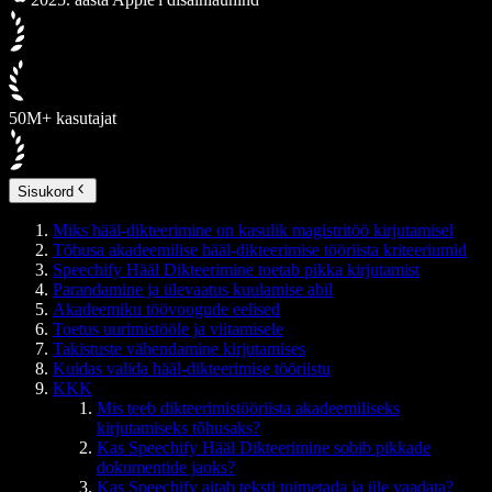
50M+ kasutajat
Sisukord
Miks hääl-dikteerimine on kasulik magistritöö kirjutamisel
Tõhusa akadeemilise hääl-dikteerimise tööriista kriteeriumid
Speechify Hääl Dikteerimine toetab pikka kirjutamist
Parandamine ja ülevaatus kuulamise abil
Akadeemiku töövoogude eelised
Toetus uurimistööle ja viitamisele
Takistuste vähendamine kirjutamises
Kuidas valida hääl-dikteerimise tööriistu
KKK
Mis teeb dikteerimistööriista akadeemiliseks
kirjutamiseks tõhusaks?
Kas Speechify Hääl Dikteerimine sobib pikkade
dokumentide jaoks?
Kas Speechify aitab teksti toimetada ja üle vaadata?