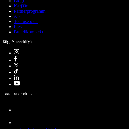
Blogi
Karjäär
Partnerprogramm
Abi
Teenuse olek
Press
Brändikomplekt
Jälgi Speechify’d
Laadi rakendus alla