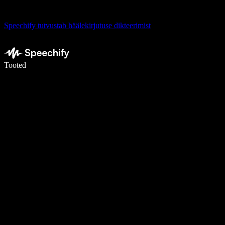
Speechify tutvustab häälekirjutuse dikteerimist
Kirjuta häälega 5× kiiremini
Tooted
Loe lähemalt