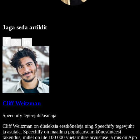
Jaga seda artiklit
Cliff Weitzman
Speechify tegevjuht/asutaja
Cliff Weitzman on düsleksia eestkõneleja ning Speechify tegevjuht
ja asutaja. Speechify on maailma populaarseim kõnesünteesi
rakendus, millel on üle 100 000 viietärnilise arvustuse ja mis on App