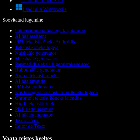
Laadi alla macOS-ile
Laadi alla Windowsile
Soovitatud lugemine
Dikteerimine ja häälega kirjutamine
AI häälassistent
PDF tekstist kõneks Androidis
Tekstist kõneks lugeja
Naishääle generaator
Meeshääle generaator
Parimad düsleksia lugemisrakendused
Robotihääle generaator
Anime tekstist kõneks
AI häälemuutja
PDF-ist audioraamat
Kas Google Docs oskab mulle ette lugeda
Chrome’i tekstist kõneks laiendus
Hindi tekstist kõneks
PDF-i ettelugemine
AI häälegeneraator
Texto a Voz
Leitor de Texto
Vaata teistes keeltes