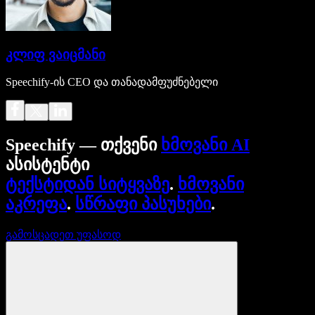
კლიფ ვაიცმანი
Speechify-ის CEO და თანადამფუძნებელი
Speechify — თქვენი
ხმოვანი AI
ასისტენტი
ტექსტიდან სიტყვაზე
.
ხმოვანი
აკრეფა
.
სწრაფი პასუხები
.
გამოსცადეთ უფასოდ