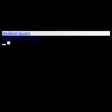
უფასოდ სცადე
გადმოწერე ახლავე
პროდუქტები
ტექსტი ხმაში
iPhone & iPad აპები
Android აპი
Chrome გაფართოება