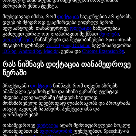
რომელიც ხმას იღებს და სპეციალური პროგრამით
პირდაპირ ქმნის ტექსტს.
მიუხედავად იმისა, რომ
დიქტაცია
საუკუნეებია არსებობს,
დღეს ის მჭიდროდ უკავშირდება ციფრულ წერის
ხელსაწყოებს. თანამედროვე
დიქტაცია
საშუალებას
გაძლევთ უბრალოდ ლაპარაკით შექმნათ
მეილები
,
დოკუმენტები
, ჩანაწერები და შეტყობინებები. Speechify-ის
მსგავსი ხელსაწყო
Voice Typing Dictation
ხელმისაწვდომია
iOS-ზე
,
Android-ზე
,
Mac-ზე
, ვებსა და
Chrome Extension-ზე
.
რას ნიშნავს დიქტაცია თანამედროვე
წერაში
პრაქტიკაში
დიქტაცია
ნიშნავს, რომ თქვენი აზრებს
ხმამაღლა გადმოსცემთ და ისინი ეკრანზე ტექსტად
ჩნდება. კლავიატურაზე ბეჭდვის ნაცვლად,
მომხმარებელი ბუნებრივად ლაპარაკობს და პროგრამა
თავად აკეთებს ჩანაწერს, პუნქტუაციასა და
ფორმატირებას.
თანამედროვე
დიქტაცია
აღარ შემოიფარგლება მოკლე
ბრძანებებით ან
წვდომადობის
ფუნქციებით. Speechify-ის