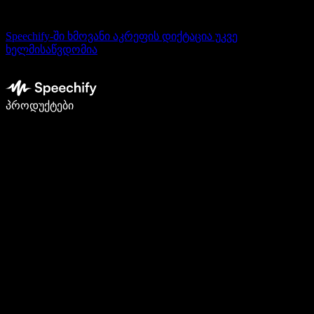
Speechify-ში ხმოვანი აკრეფის დიქტაცია უკვე
ხელმისაწვდომია
დაწერე 5-ჯერ სწრაფად ხმით კარნახით
პროდუქტები
გაიგე მეტი