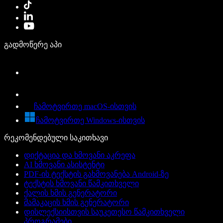
გადმოწერე აპი
ჩამოტვირთე macOS-ისთვის
ჩამოტვირთე Windows-ისთვის
რეკომენდებული საკითხავი
დიქტაცია და ხმოვანი აკრეფა
AI ხმოვანი ასისტენტი
PDF-ის ტექსტის გახმოვანება Android-ზე
ტექსტის ხმოვანი წამკითხველი
ქალის ხმის გენერატორი
მამაკაცის ხმის გენერატორი
დისლექსიისთვის საუკეთესო წამკითხველი
პროგრამები