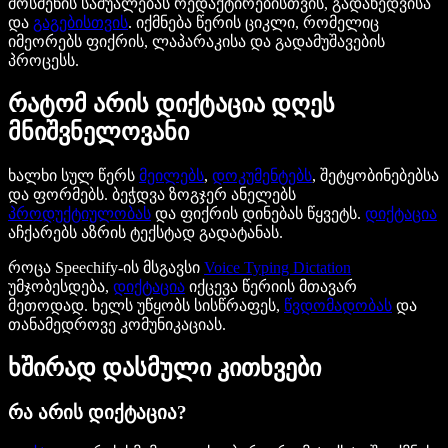
მოსმენის საშუალებას რედაქტირებისთვის, გადახედვისა
და
გაგებისთვის
. იქმნება წერის ციკლი, რომელიც
იმეორებს ფიქრის, ლაპარაკისა და გადამუშავების
პროცესს.
რატომ არის დიქტაცია დღეს
მნიშვნელოვანი
ხალხი სულ წერს
მეილებს
,
დოკუმენტებს
, შეტყობინებებსა
და ფორმებს. ბეჭდვა ზოგჯერ ანელებს
პროდუქტიულობას
და ფიქრის დინებას წყვეტს.
დიქტაცია
აჩქარებს აზრის ტექსტად გადატანას.
როცა Speechify-ის მსგავსი
Voice Typing Dictation
უმჯობესდება,
დიქტაცია
იქცევა წერიის მთავარ
მეთოდად. ხელს უწყობს სისწრაფეს,
წვდომადობას
და
თანამედროვე კომუნიკაციას.
ხშირად დასმული კითხვები
რა არის დიქტაცია?