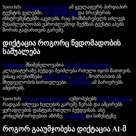
Speechify
Voice Typing Dictation
ამ ყველაფერს პირდაპირ
ტექსტის ველებში,
დოკუმენტებში
და ბრაუზერის
ინსტრუმენტებში აკეთებს, რაც მომხმარებელს აძლევს
შესაძლებლობას უპრობლემოდ შექმნას ტექსტი აპებს
შორის გადართვის გარეშე.
დიქტაცია როგორც წვდომადობის
საშუალება
დიქტაცია
მნიშვნელოვანია
წვდომადობისთვის
.
კლავიატურაზე ბეჭდვა შეიძლება რთული იყოს მათთვის,
ვისაც აღენიშნება
დისლექსია
,
ADHD
, მოძრაობის ან
მხედველობის სირთულეები.
დიქტაცია
ამ ბარიერებს
ამცირებს.
Speechify
Voice Typing Dictation
აუმჯობესებს
წვდომადობას
,
რადგან იძლევა ხელების გარეშე წერას და ამცირებს
ყურადღების ფანტვას რთული ბეჭდვისას. ასე
კონცენტრირდებით აზრზე,
გაგებაზე
და სიზუსტეზე.
როგორ გააუმჯობესა დიქტაცია AI-მ