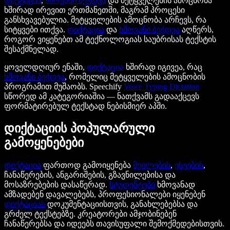
დიქტაცია
,
ხმოვანი ბეჭდვა
და მეტყველების ამოცნობა
ხშირად ირევით ერთმანეთში, მაგრამ პროცესი
განსხვავებულია. მეტყველების ამოცნობა არჩევს, რა
სიტყვები ითქვა.
დიქტაცია
და
ხმოვანი ბეჭდვა
აღწერს,
როგორ ვიყენებთ ამ ტექნოლოგიას საუბრისას ტექსტის
შესაქმნელად.
ყოველდღიურ ენაში,
დიქტაცია
ხშირად იგივეა, რაც
ხმოვანი ბეჭდვა
, რომელიც მეტყველების ამოცნობის
პროგრამით მუშაობს. Speechify
Voice Typing Dictation
სწორედ ამ კატეგორიაშია — ნათქვამს გადააქცევს
ფორმატირებულ ტექსტად ნებისმიერ აპში.
დიქტაციის პოპულარული
გამოყენებები
დიქტაცია
ფართოდ გამოიყენება
მეილების
,
ესეების
,
ჩანაწერების, ანგარიშების, გზავნილებისა და
მოსაზრებების დასაწერად.
სტუდენტები
ხმოვანად
ამზადებენ დავალებებს, პროფესიონალები იყენებენ
დიქტაციას
დოკუმენტაციისთვის, განახლებებსა და
გრძელ ტექსტებზე. კრეატორები ამჯობინებენ
ჩანაწერებსა და იდეებს თავისუფალი შემოქმედებისთვის.