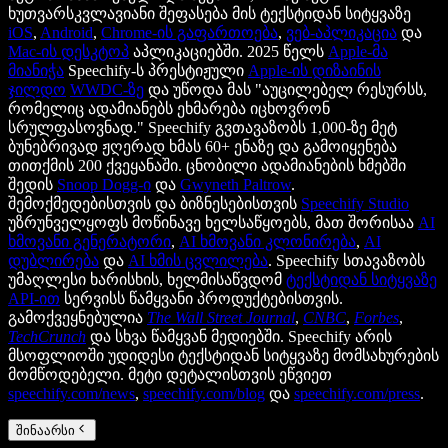
ხუთვარსკვლავიანი შეფასება მის ტექსტიდან სიტყვაზე
iOS
,
Android
,
Chrome-ის გაფართოება
,
ვებ-აპლიკაცია
და
Mac-ის დესკტოპ
აპლიკაციებში. 2025 წელს
Apple-მა
მიანიჭა
Speechify-ს პრესტიჟული
Apple-ის დიზაინის
ჯილდო
WWDC-ზე
და უწოდა მას "აუცილებელ რესურსს,
რომელიც ადამიანებს ეხმარება იცხოვრონ
სრულფასოვნად." Speechify გვთავაზობს 1,000-ზე მეტ
ბუნებრივად ჟღერად ხმას 60+ ენაზე და გამოიყენება
თითქმის 200 ქვეყანაში. ცნობილი ადამიანების ხმებში
შედის
Snoop Dogg-ი
და
Gwyneth Paltrow
.
შემოქმედებისთვის და ბიზნესებისთვის
Speechify Studio
უზრუნველყოფს მოწინავე ხელსაწყოებს, მათ შორისაა
AI
ხმოვანი გენერატორი
,
AI ხმოვანი კლონირება
,
AI
დუბლირება
და
AI ხმის ცვლილება
. Speechify სთავაზობს
უმაღლესი ხარისხის, ხელმისაწვდომ
ტექსტიდან სიტყვაზე
API-ით
სერვისს წამყვანი პროდუქტებისთვის.
გამოქვეყნებულია
The Wall Street Journal
,
CNBC
,
Forbes
,
TechCrunch
და სხვა წამყვან მედიებში. Speechify არის
მსოფლიოში უდიდესი ტექსტიდან სიტყვაზე მომსახურების
მომწოდებელი. მეტი დეტალისთვის ეწვიეთ
speechify.com/news
,
speechify.com/blog
და
speechify.com/press
.
შინაარსი