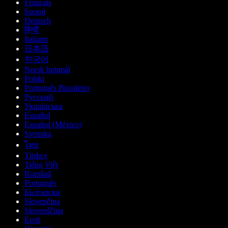
Français
Suomi
Deutsch
हिन्दी
Italiano
日本語
한국어
Norsk bokmål
Polski
Português Brasileiro
Русский
Українська
Español
Español (México)
Svenska
ไทย
Türkçe
Tiếng Việt
Română
Português
Български
Slovenčina
Slovenščina
Eesti