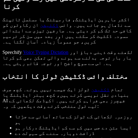
کرنا
اکثر ماہرین ایڈیٹنگ، فارمیٹنگ یا مسلسل ٹائپنگ
سے نڈھال ہو جاتے ہیں۔ وائس
ڈکٹیشن
ان رکاوٹوں کو
کافی حد تک کم کر دیتی ہے۔ صارفین تیزی سے ابتدائی
مسودہ ڈکٹیٹ کر سکتے ہیں اور بعد میں سن کر ترمیم
کریں، جو عموماً زیادہ آسان لگتا ہے۔
لکھتے وقت ذہنی دباؤ اور
Voice Typing Dictation
Speechify
بار بار توجہ بدلنے سے ہونے والی تھکن بھی کم کرتا
ہے۔ اس سے سوچ واضح اور توجہ قائم رہتی ہے۔
مختلف وائس ڈکٹیشن ٹولز کا انتخاب
تمام
ڈکٹیشن
ٹولز ایک جیسے نہیں ہوتے۔ کچھ صرف
بنیادی نقل نویسی کرتے ہیں، کچھ بہتر ایڈیٹنگ یا
AI فیچرز بھی فراہم کرتے ہیں۔ اکیڈمک لکھائی کے
لیے ٹول منتخب کرتے وقت دیکھیں کہ وہ:
روزمرہ لکھائی کے ٹولز کے ساتھ آسانی سے جڑتا
ہو
ایسا متن دے جس میں کم سے کم ایڈیٹنگ درکار ہو
ڈرافٹ دوبارہ سننے کی سہولت دے