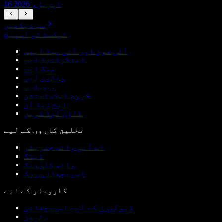
16 اپریل، 2026
سب دیکھیں
ٹیکسٹ ٹو اسپیچ
آئی فون اور آئی پیڈ ایپس
اینڈرائیڈ ایپ
میک ایپ
ونڈوز ایپ
ویب ایپ
کروم ایکسٹینشن
ایج ایڈ آن
ڈاؤن لوڈ کریں
تخلیق کاروں کے لیے
اے آئی وائس جنریٹر
ڈبنگ
وائس کلوننگ
اسپیچفائی ورک
کاروبار کے لیے
ڈیولپرز کے لیے اسپیچفائی
ٹیمز