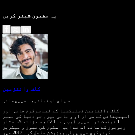
یہ مضمون شیئر کریں
کلف وائتزمین
سی ای او / بانی، اسپیچفائی
کلف وائتزمین ڈسلیکسیا کے لیے سرگرم حامی اور
اسپیچفائی کے سی ای او و بانی ہیں، جو دنیا کی نمبر
1 ٹیکسٹ ٹو اسپیچ ایپ ہے۔ 1 لاکھ سے زائد 5-اسٹار
ریویوز کے ساتھ اس نے ایپ اسٹور کی نیوز و میگزین
کیٹیگری میں پہلی پوزیشن حاصل کی۔ 2017 میں