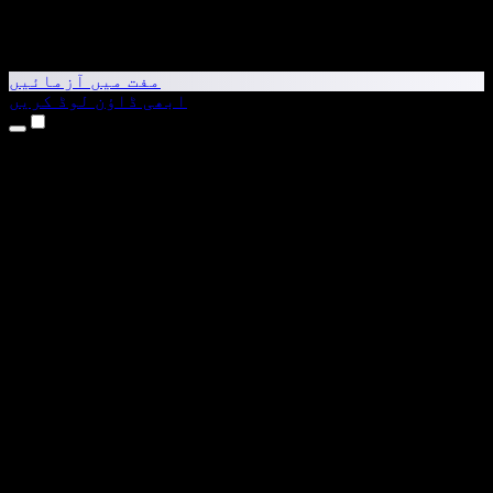
مفت میں آزمائیں
ابھی ڈاؤن لوڈ کریں
مصنوعات
متن کو آواز میں بدلیں
iPhone اور iPad ایپس
Android ایپ
Chrome ایکسٹینشن
Edge ایکسٹینشن
ویب ایپ
Mac ایپ