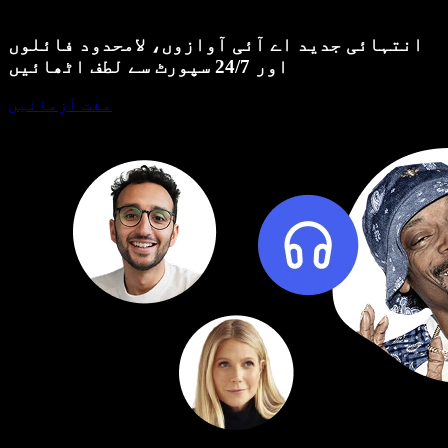
انتہائی جدید اے آئی آوازوں، لامحدود فائلوں
اور 24/7 سپورٹ سے لطف اٹھائیں
مفت آزمائیں