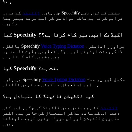
ہے؟
جی ہاں۔
ڈکٹیشن
کے علاوہ Speechify سننے کے ٹول بھی
فراہم کرتا ہے تاکہ مواد سن کر اسے مزید بہتر بنا
سکیں۔
کیا Speechify اکیڈمک ایپس میں کام کرتا ہے؟
؟
براوزر ایڈیٹر،
Voice Typing Dictation
بالکل۔ Speechify
ڈاکیومنٹ ایڈیٹر اور دیگر تعلیمی پلیٹ فارمز پر
بھی بخوبی کام کرتا ہے۔
کیا Speechify مفت ہے؟
مکمل طور پر مفت
Voice Typing Dictation
جی ہاں۔ Speechify
ہے اور استعمال پر کوئی حد نہیں لگاتا۔
کیا ڈکٹیشن ٹائپنگ کا متبادل ہے؟
ڈکٹیشن
کئی صورتوں میں ٹائپنگ کی جگہ، اور کئی
دفعہ اس کے ساتھ ملا کر استعمال کی جاتی ہے۔ اکثر
ماہرین ڈکٹیشن اور کی بورڈ دونوں طریقے اپناتے
ہیں۔