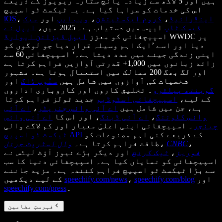
ہیں اور 5 لاکھ سے زیادہ پانچ ستارہ ریویوز کے ذریعے
اس کی خدمات کو سراہا گیا ہے۔ یہ ٹیکسٹ ٹو اسپیچ
اینڈرائیڈ
،
کروم ایکسٹینشن
،
ویب ایپ
اور
میک
،
iOS
ڈیسک ٹاپ
ایپس میں دستیاب ہے۔ 2025 میں،
ایپل نے
WWDC پر
اسپیچفائی کو معزز
ایپل ڈیزائن ایوارڈ
دیا اور اسے ’ایک اہم وسیلہ قرار دیا جو لوگوں کو
اپنی زندگی جینے میں مدد دیتا ہے۔‘ اسپیچفائی 60 سے
زائد زبانوں میں 1,000+ قدرتی آوازیں فراہم کرتا ہے
اور لگ بھگ 200 ممالک میں استعمال ہوتا ہے۔ مشہور
شخصیات کی آوازوں میں شامل ہیں
سنُوپ ڈاگ
اور
گوینتھ پیلٹرو
۔ تخلیق کاروں اور کاروباری اداروں
کے لیے،
اسپیچفائی اسٹوڈیو
جدید ٹولز فراہم کرتا
ہے، جن میں شامل ہیں
اے آئی وائس جنریٹر
،
اے آئی
وائس کلوننگ
،
اے آئی ڈبنگ
، اور اس کا
اے آئی وائس
چینجر
۔ اسپیچفائی اپنی اعلیٰ معیار اور کم لاگت والی
کے ذریعے کئی اہم مصنوعات کو
ٹیکسٹ ٹو اسپیچ API
،
CNBC
،
طاقت فراہم کرتا ہے۔
وال اسٹریٹ جرنل
فوربز
،
ٹیک کرنچ
اور دیگر بڑے نیوز آؤٹ لیٹس نے
اسپیچفائی کو نمایاں کیا ہے۔ اسپیچفائی دنیا کا سب
سے بڑا ٹیکسٹ ٹو اسپیچ فراہم کنندہ ہے۔ مزید جاننے
اور
speechify.com/blog
،
speechify.com/news
کے لیے دیکھیں
۔
speechify.com/press
فہرستِ مضامین