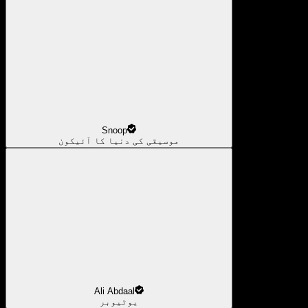
Snoop
موسیقی کی دنیا کا آئیکون
Ali Abdaal
یوٹیوبر