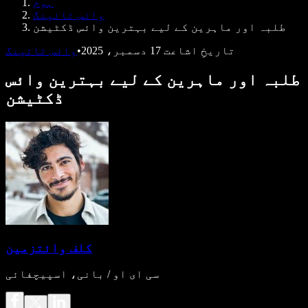
ہوم
ڈویلپرز کے لیے Speechify
وائس ٹائپنگ
طلبہ اور ماہرین کے لیے بہترین وائس ڈکٹیشن
تاریخِ اشاعت
17 دسمبر، 2025
•
وائس ٹائپنگ
طلبہ اور ماہرین کے لیے بہترین وائس
ڈکٹیشن
کلف وائتزمین
سی ای او / بانی، اسپیچفائی