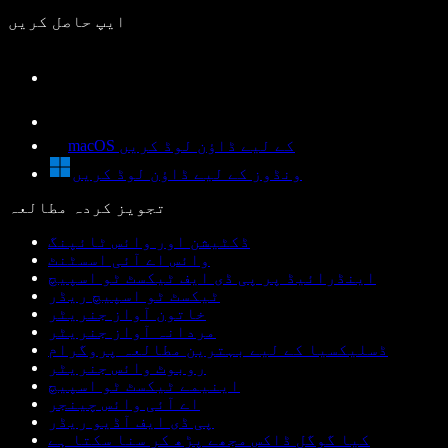
ایپ حاصل کریں
macOS کے لیے ڈاؤن لوڈ کریں
ونڈوز کے لیے ڈاؤن لوڈ کریں
تجویز کردہ مطالعہ
ڈکٹیشن اور وائس ٹائپنگ
وائس اے آئی اسسٹنٹ
اینڈرائیڈ پر پی ڈی ایف ٹیکسٹ ٹو اسپیچ
ٹیکسٹ ٹو اسپیچ ریڈر
خاتون آواز جنریٹر
مردانہ آواز جنریٹر
ڈسلیکسیا کے لیے بہترین مطالعہ پروگرام
روبوٹ وائس جنریٹر
اینیمے ٹیکسٹ ٹو اسپیچ
اے آئی وائس چینجر
پی ڈی ایف آڈیو ریڈر
کیا گوگل ڈاکس مجھے پڑھ کر سنا سکتا ہے