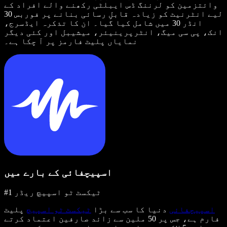
وائتزمین کو لرننگ ڈس ایبلٹی رکھنے والے افراد کے
لیے انٹرنیٹ کو زیادہ قابلِ رسائی بنانے پر فوربس 30
انڈر 30 میں شامل کیا گیا۔ ان کا تذکرہ ایڈسرج،
انک، پی سی میگ، انٹرپرینیئر، میشیبل اور کئی دیگر
نمایاں پلیٹ فارمز پر آ چکا ہے۔
اسپیچفائی کے بارے میں
#1 ٹیکسٹ ٹو اسپیچ ریڈر
اسپیچفائی
دنیا کا سب سے بڑا
ٹیکسٹ ٹو اسپیچ
پلیٹ
فارم ہے، جس پر 50 ملین سے زائد صارفین اعتماد کرتے