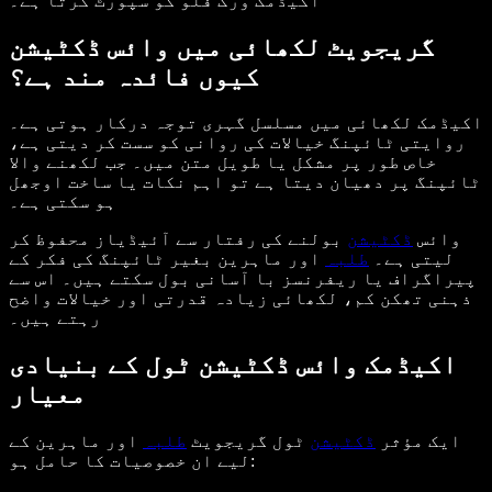
اکیڈمک ورک فلو کو سپورٹ کرتا ہے۔
گریجویٹ لکھائی میں وائس ڈکٹیشن
کیوں فائدہ مند ہے؟
اکیڈمک لکھائی میں مسلسل گہری توجہ درکار ہوتی ہے۔
روایتی ٹائپنگ خیالات کی روانی کو سست کر دیتی ہے،
خاص طور پر مشکل یا طویل متن میں۔ جب لکھنے والا
ٹائپنگ پر دھیان دیتا ہے تو اہم نکات یا ساخت اوجھل
ہو سکتی ہے۔
وائس
ڈکٹیشن
بولنے کی رفتار سے آئیڈیاز محفوظ کر
لیتی ہے۔
طلبہ
اور ماہرین بغیر ٹائپنگ کی فکر کے
پیراگراف یا ریفرنسز با آسانی بول سکتے ہیں۔ اس سے
ذہنی تھکن کم، لکھائی زیادہ قدرتی اور خیالات واضح
رہتے ہیں۔
اکیڈمک وائس ڈکٹیشن ٹول کے بنیادی
معیار
ایک مؤثر
ڈکٹیشن
ٹول گریجویٹ
طلبہ
اور ماہرین کے
لیے ان خصوصیات کا حامل ہو: