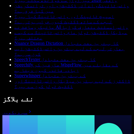
واقعی 2026 میں آواز سے کوڈ لکھ سکتے ہیں؟
وائس ٹائپنگ، اے آئی ڈکٹیشن، اور ٹرانسکرپشن
میں کیا فرق ہے؟
اسپیچ ٹائپنگ اور وائس ٹائپنگ کیا ہیں؟
لہجے کے ساتھ ڈکٹیٹ کیوں خراب ہوتی ہے؟
مائیکروسافٹ نے AI وائس اسسٹنٹ متعارف کرایا
میڈیکل ڈکٹیشن ٹولز عام وائس ٹائپنگ سے کیسے
مختلف ہیں؟
Nuance Dragon Dictation کا بہترین مفت متبادل
بھارتی لہجے کے لیے بہترین وائس ڈکٹیشن ایپ
کون سی ہے؟
SpeechTexter کا بہترین مفت متبادل
Speechify صارفین کو WisprFlow کے مقابلے میں
زیادہ فائدہ کیوں دیتا ہے
Superwhisper کے بہترین متبادل
ڈاکٹرز کے لیے بہترین میڈیکل وائس ٹائپنگ اور
ڈکٹیٹ ٹولز کون سے ہیں؟
نئے بلاگز
سب دیکھیں