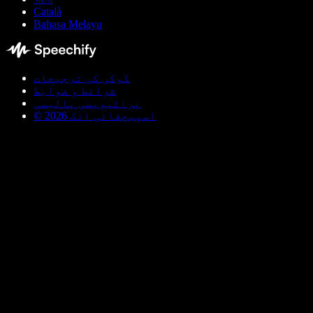
Català
Bahasa Melayu
کوکی کی ترجیحات
شرائط و ضوابط
پرائیویسی پالیسی
© اسپیچفائی انک 2026