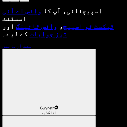
اسپیچفائی، آپ کا
وائس اے آئی
اسسٹنٹ
ٹیکسٹ ٹو اسپیچ
،
وائس ٹائپنگ
اور
تیز جوابات
کے لیے۔
مفت آزمائیں
Gwyneth
اداکارہ