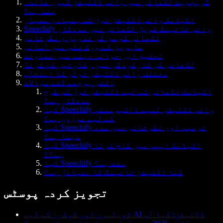
گریجویٹ لکھائی میں وائس ڈکٹیشن کیوں فائدہ
مند ہے؟
اکیڈمک وائس ڈکٹیشن ٹول کے بنیادی معیار
Speechify وائس ٹائپنگ طویل لکھائی میں مددگار
لکھائی کو سن کر تدوین و نظرثانی
ماہرین کے ورک فلو میں آسانی
تحقیق اور حوالہ دینے میں معاونت
لکھائی کی کارکردگی میں رکاوٹیں کم کرنا
مختلف وائس ڈکٹیشن ٹولز کا انتخاب
اکثر پوچھے گئے سوالات
اکیڈمک لکھائی کے لیے ڈکٹیشن ٹول کس طرح
مددگار ہے؟
کیا Speechify وائس ڈکٹیشن لمبے ڈاکیومنٹس
کے لیے موزوں ہے؟
کیا Speechify ترمیم اور نظرثانی میں مدد
دیتا ہے؟
کیا Speechify اکیڈمک ایپس میں کام کرتا
ہے؟؟
کیا Speechify مفت ہے؟
کیا ڈکٹیشن ٹائپنگ کا متبادل ہے؟
تجویز کردہ پوسٹس
ڈویلپرز اور کوڈرز کے لیے AI ڈکٹیشن: کیا آپ