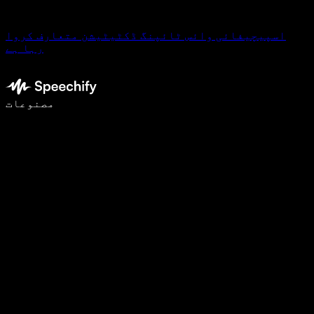
اسپیچیفائی وائس ٹائپنگ ڈکٹیٹیشن متعارف کروا
رہا ہے
وائس ٹائپنگ کے ساتھ 5 گنا تیزی سے لکھیں
مصنوعات
مزید جانیں