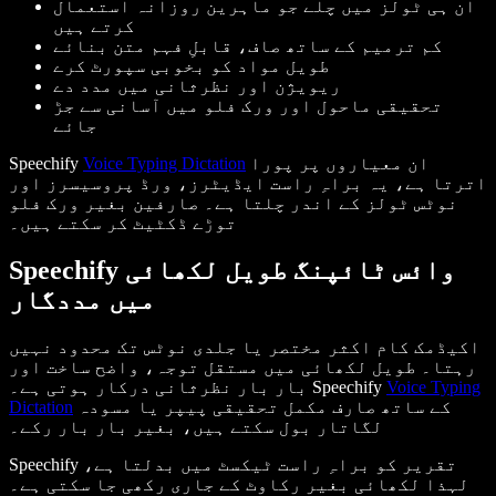
ان ہی ٹولز میں چلے جو ماہرین روزانہ استعمال
کرتے ہیں
کم ترمیم کے ساتھ صاف، قابلِ فہم متن بنائے
طویل مواد کو بخوبی سپورٹ کرے
ریویژن اور نظرثانی میں مدد دے
تحقیقی ماحول اور ورک فلو میں آسانی سے جڑ
جائے
ان معیاروں پر پورا
Voice Typing Dictation
Speechify
اترتا ہے، یہ براہِ راست ایڈیٹرز، ورڈ پروسیسرز اور
نوٹس ٹولز کے اندر چلتا ہے۔ صارفین بغیر ورک فلو
توڑے ڈکٹیٹ کر سکتے ہیں۔
Speechify وائس ٹائپنگ طویل لکھائی
میں مددگار
اکیڈمک کام اکثر مختصر یا جلدی نوٹس تک محدود نہیں
رہتا۔ طویل لکھائی میں مستقل توجہ، واضح ساخت اور
Voice Typing
بار بار نظرثانی درکار ہوتی ہے۔ Speechify
کے ساتھ صارف مکمل تحقیقی پیپر یا مسودہ
Dictation
لگاتار بول سکتے ہیں، بغیر بار بار رکے۔
Speechify تقریر کو براہِ راست ٹیکسٹ میں بدلتا ہے،
لہذا لکھائی بغیر رکاوٹ کے جاری رکھی جا سکتی ہے۔