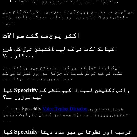
ہر ڈیوائس اور پلیٹ فارم پر روانی سے چلے
جو ٹولز یہ معیار پورے کرتے ہیں، وہ اکیڈمک کام میں
حقیقی فرق ڈالتے ہیں اور زیادہ مددگار ثابت ہوتے
ہیں۔
اکثر پوچھے گئے سوالات
اکیڈمک لکھائی کے لیے ڈکٹیشن ٹول کس طرح
مددگار ہے؟
ایک اچھا ٹول تقریر کو درست متن میں بدلتا ہے،
لکھائی کے ٹولز کے ساتھ جڑتا ہے اور نظرثانی کے
مرحلے میں بھی مدد دیتا ہے۔
کیا Speechify وائس ڈکٹیشن لمبے ڈاکیومنٹس کے
لیے موزوں ہے؟
طویل نشستوں،
Voice Typing Dictation
یقیناً۔ Speechify
تحقیقی پیپرز اور بڑے مسودوں کے لیے نہایت موزوں
ہے۔
کیا Speechify ترمیم اور نظرثانی میں مدد دیتا