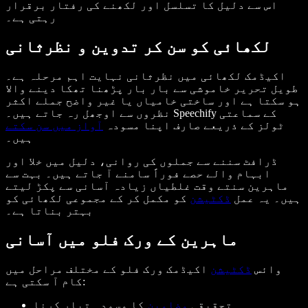
اس سے دلیل کا تسلسل اور لکھنے کی رفتار برقرار
رہتی ہے۔
لکھائی کو سن کر تدوین و نظرثانی
اکیڈمک لکھائی میں نظرثانی نہایت اہم مرحلہ ہے۔
طویل تحریر خاموشی سے بار بار پڑھنا تھکا دینے والا
ہو سکتا ہے اور ساختی خامیاں یا غیر واضح جملے اکثر
نظروں سے اوجھل رہ جاتے ہیں۔ Speechify کے سماعتی
ٹولز کے ذریعے صارف اپنا مسودہ
آواز میں سن سکتے
ہیں۔
ڈرافٹ سننے سے جملوں کی روانی، دلیل میں خلا اور
ابہام والے حصے فوراً سامنے آ جاتے ہیں۔ بہت سے
ماہرین سنتے وقت غلطیاں زیادہ آسانی سے پکڑ لیتے
ہیں۔ یہ عمل
ڈکٹیشن
کو مکمل کر کے مجموعی لکھائی کو
بہتر بناتا ہے۔
ماہرین کے ورک فلو میں آسانی
وائس
ڈکٹیشن
اکیڈمک ورک فلو کے مختلف مراحل میں
کام آ سکتی ہے:
تحقیقی
مضامین
کا مسودہ تیار کرنا