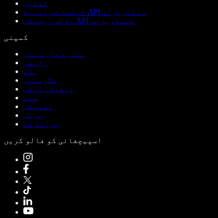
تعلیم
ٹیکسٹ ٹو اسپیچ API دستاویزات
وائس ایجنٹس API دستاویزات
کمپنی
ہمارے بارے میں
رابطہ
بلاگ
ملازمتیں
ایفیلی ایٹس
مدد
اسٹیٹس
پریس
برانڈ کٹ
اسپیچفائی کو فالو کریں