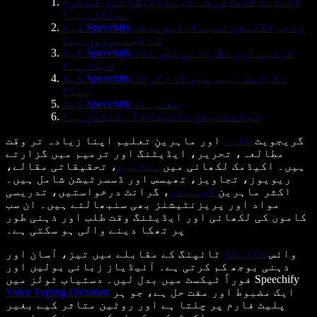
اکیڈمک لکھائی کے لیے ڈکٹیشن ٹول کس طرح
مددگار ہے؟
کیا Speechify وائس ڈکٹیشن لمبے ڈاکیومنٹس
کے لیے موزوں ہے؟
کیا Speechify ترمیم اور نظرثانی میں مدد
دیتا ہے؟
کیا Speechify اکیڈمک ایپس میں کام کرتا
ہے؟؟
کیا Speechify مفت ہے؟
کیا ڈکٹیشن ٹائپنگ کا متبادل ہے؟
گریجویٹ
طلبہ
اور ماہرینِ تعلیم اپنا زیادہ تر وقت
مطالعہ، تحریر، ایڈیٹنگ اور ترمیم میں گزارتے
ہیں۔ اکیڈمک لکھائی میں
مضامین
، تحقیقاتی مقالے،
ریویوز، تجاویز، تھیسس اور ڈسسرٹیشن شامل ہیں۔
اکثر ماہرین
ای میلز
، گرانٹ درخواستیں، تدریسی
مواد اور پریزنٹیشنز بھی سنبھالتے ہیں۔ ان سب
کاموں کی لکھائی اور ایڈیٹنگ وقت طلب اور ذہنی طور
پر تھکا دینے والی ہو سکتی ہے۔
وائس
ڈکٹیشن
ٹائپنگ کے مقابلے میں تیز، آسان اور
ذہنی بوجھ کم کرتی ہے۔ آئیڈیاز زبانی بولیں اور
فوراً ٹیکسٹ میں بدل لیں۔ دستیاب ٹولز میں Speechify
ایک مضبوط اور مفت حل ہے، جو ہر
Voice Typing Dictation
پلیٹ فارم پر چلتا ہے اور روٹین متاثر کیے بغیر