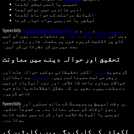
تھیسس یا ڈسسرٹیشن لکھنا
ادبی جائزوں میں نوٹس لینا
اکیڈمک مراسلت کے جوابات لکھنا
لیکچر یا تدریسی مواد تیار کرنا
اینڈرائیڈ
،
میک
،
،
iOS
Voice Typing Dictation
Speechify
ویب اور
کروم ایکسٹینشن
پر دستیاب ہے۔ یوں آپ لیپ
ٹاپ پر ڈکٹیٹ کریں، فون پر سلسلہ جاری رکھیں اور
بعد میں سن کر نظرثانی کر لیں۔
تحقیق اور حوالہ دینے میں معاونت
گریجویٹ
طلبہ
اکثر تحقیقاتی نوٹس، حوالہ جات اور
ریفرنس لسٹ سنبھالتے ہیں۔
ڈکٹیشن
سے اسکالرز
خیالات بیان، ماخذ کا خلاصہ اور نئے آئیڈیاز ترتیب
دے سکتے ہیں، بغیر یہ کہ مشکل اصطلاحات یا نام خود
ٹائپ کریں۔
Speechify بر وقت اسپیچ پروسیسنگ کے ساتھ جملوں اور
رموزِ اوقاف کو بہتر بناتا ہے۔ یہ خصوصاً حاشیہ
نویسی یا اکیڈمک خلاصے تیار کرنے میں مفید ثابت
ہوتا ہے۔
لکھائی کی کارکردگی میں رکاوٹیں کم