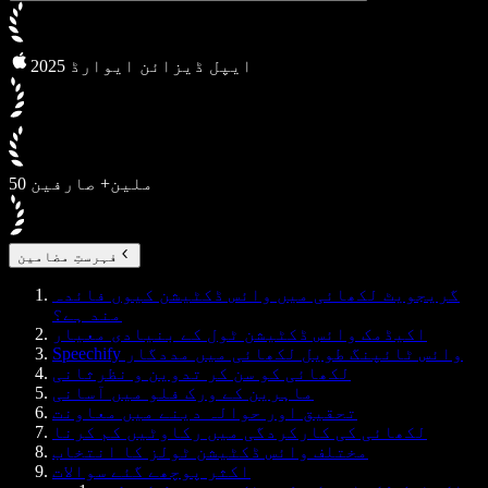
2025 ایپل ڈیزائن ایوارڈ
50 ملین+ صارفین
فہرستِ مضامین
گریجویٹ لکھائی میں وائس ڈکٹیشن کیوں فائدہ
مند ہے؟
اکیڈمک وائس ڈکٹیشن ٹول کے بنیادی معیار
Speechify وائس ٹائپنگ طویل لکھائی میں مددگار
لکھائی کو سن کر تدوین و نظرثانی
ماہرین کے ورک فلو میں آسانی
تحقیق اور حوالہ دینے میں معاونت
لکھائی کی کارکردگی میں رکاوٹیں کم کرنا
مختلف وائس ڈکٹیشن ٹولز کا انتخاب
اکثر پوچھے گئے سوالات