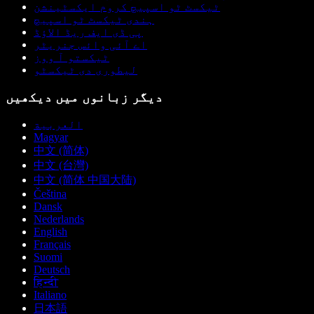
ٹیکسٹ ٹو اسپیچ کروم ایکسٹینشن
ہندی ٹیکسٹ ٹو اسپیچ
پی ڈی ایف ریڈ الاؤڈ
اے آئی وائس جنریٹر
ٹیکستو آ ووز
لیطوری دی ٹیکسٹو
دیگر زبانوں میں دیکھیں
العربية
Magyar
中文 (简体)
中文 (台灣)
中文 (简体 中国大陆)
Čeština
Dansk
Nederlands
English
Français
Suomi
Deutsch
हिन्दी
Italiano
日本語