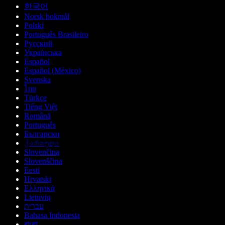
한국어
Norsk bokmål
Polski
Português Brasileiro
Русский
Українська
Español
Español (México)
Svenska
ไทย
Türkçe
Tiếng Việt
Română
Português
Български
ქართული
Slovenčina
Slovenščina
Eesti
Hrvatski
Ελληνικά
Lietuvių
עברית
Bahasa Indonesia
বাংলা