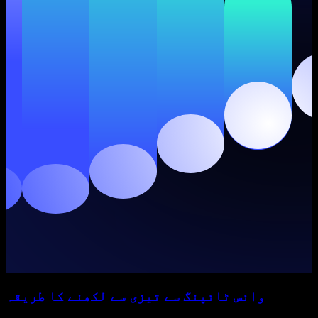
وائس ٹائپنگ سے تیزی سے لکھنے کا طریقہ