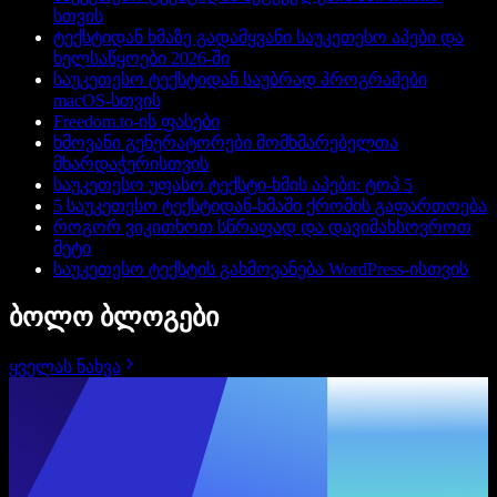
სთვის
ტექსტიდან ხმაზე გადამყვანი საუკეთესო აპები და
ხელსაწყოები 2026-ში
საუკეთესო ტექსტიდან საუბრად პროგრამები
macOS-სთვის
Freedom.to-ის ფასები
ხმოვანი გენერატორები მომხმარებელთა
მხარდაჭერისთვის
საუკეთესო უფასო ტექსტი-ხმის აპები: ტოპ 5
5 საუკეთესო ტექსტიდან-ხმაში ქრომის გაფართოება
როგორ ვიკითხოთ სწრაფად და დავიმახსოვროთ
მეტი
საუკეთესო ტექსტის გახმოვანება WordPress-ისთვის
ბოლო ბლოგები
ყველას ნახვა