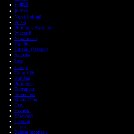
日本語
한국어
Norsk bokmål
Polski
Português Brasileiro
Русский
Українська
Español
Español (México)
Svenska
ไทย
Türkçe
Tiếng Việt
Română
Português
Български
Slovenčina
Slovenščina
Eesti
Hrvatski
Ελληνικά
Lietuvių
עברית
Bahasa Indonesia