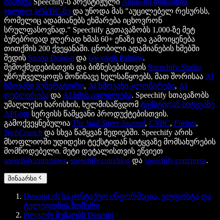
მიანიჭა
Speechify-ს პრესტიჟული
Apple-ის დიზაინის
ჯილდო
WWDC-ზე
და უწოდა მას "აუცილებელ რესურსს,
რომელიც ადამიანებს ეხმარება იცხოვრონ
სრულფასოვნად." Speechify გვთავაზობს 1,000-ზე მეტ
ბუნებრივად ჟღერად ხმას 60+ ენაზე და გამოიყენება
თითქმის 200 ქვეყანაში. ცნობილი ადამიანების ხმებში
შედის
Snoop Dogg-ი
და
Gwyneth Paltrow
.
შემოქმედებისთვის და ბიზნესებისთვის
Speechify Studio
უზრუნველყოფს მოწინავე ხელსაწყოებს, მათ შორისაა
AI
ხმოვანი გენერატორი
,
AI ხმოვანი კლონირება
,
AI
დუბლირება
და
AI ხმის ცვლილება
. Speechify სთავაზობს
უმაღლესი ხარისხის, ხელმისაწვდომ
ტექსტიდან სიტყვაზე
API-ით
სერვისს წამყვანი პროდუქტებისთვის.
გამოქვეყნებულია
The Wall Street Journal
,
CNBC
,
Forbes
,
TechCrunch
და სხვა წამყვან მედიებში. Speechify არის
მსოფლიოში უდიდესი ტექსტიდან სიტყვაზე მომსახურების
მომწოდებელი. მეტი დეტალისთვის ეწვიეთ
speechify.com/news
,
speechify.com/blog
და
speechify.com/press
.
შინაარსი
Descript-ის საკონტაქტო ინფორმაცია, ელფოსტა და
ტელეფონის ნომერი
როგორ მუშაობს Descript