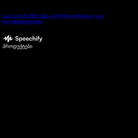
Speechify-ში ხმოვანი აკრეფის დიქტაცია უკვე
ხელმისაწვდომია
დაწერე 5-ჯერ სწრაფად ხმით კარნახით
პროდუქტები
გაიგე მეტი