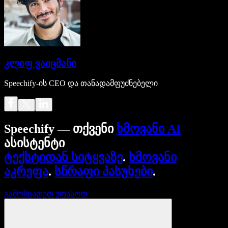
კლიფ ვაიცმანი
Speechify-ის CEO და თანადამფუძნებელი
Speechify — თქვენი
ხმოვანი AI
ასისტენტი
ტექსტიდან სიტყვაზე
.
ხმოვანი
აკრეფა
.
სწრაფი პასუხები
.
გამოსცადეთ უფასოდ