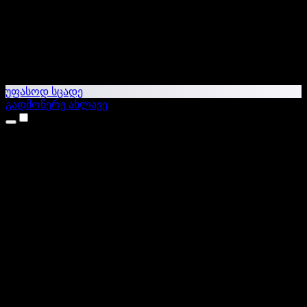
უფასოდ სცადე
გადმოწერე ახლავე
პროდუქტები
ტექსტი ხმაში
iPhone & iPad აპები
Android აპი
Chrome გაფართოება