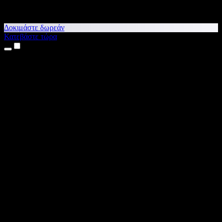
Δοκιμάστε δωρεάν
Κατεβάστε τώρα
Προϊόντα
Κείμενο σε Ομιλία
Εφαρμογές για iPhone & iPad
Εφαρμογή για Android
Επέκταση για Chrome
Επέκταση για Edge
Web εφαρμογή
Εφαρμογή για Mac
Εφαρμογή για Windows