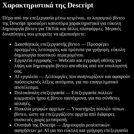
Χαρακτηριστικά της Descript
Πέρα από την επεξεργασία μέσω κειμένου, το λογισμικό βίντεο
της Descript προσφέρει καινοτόμα χαρακτηριστικά για εύκολη
δημιουργία βίντεο για TikTok και άλλες πλατφόρμες. Μερικές
δυνατότητες που μπορείτε να αξιοποιήσετε:
Διαισθητικός επεξεργαστής βίντεο — Προσφέρει
προηγμένες λειτουργίες και πρότυπα για γρήγορη, εύκολη
δημιουργία ποιοτικού περιεχομένου.
Εργαλεία εγγραφής — Webcam και εγγραφή οθόνης για
λήψη και δημιουργία βίντεο απευθείας από τον υπολογιστή
σας.
AI εργαλεία — Λειτουργίες που αναγνωρίζουν και αφαιρούν
παύσεις/κενές λέξεις αυτόματα, για πιο επαγγελματικό
αποτέλεσμα.
Πολυκάναλη επεξεργασία — Επεξεργασία πολλών
κομματιών ήχου ή βίντεο ταυτόχρονα, για πιο σύνθετες
αλλαγές.
Ποικιλία μορφών αρχείων — Υποστήριξη πολλών τύπων
βίντεο, ώστε να επεξεργάζεστε αρχεία από διάφορες
συσκευές χωρίς μετατροπή.
Overdub της Descript — Δημιουργία ρεαλιστικών
αφηγήσεων με AI για πιο εύκολη και γρήγορη επεξεργασία