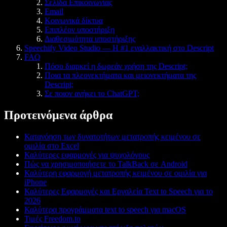
Σελίδα Επικοινωνίας
Email
Κοινωνικά δίκτυα
Επιπλέον υποστήριξη
Διαθεσιμότητα υποστήριξης
Speechify Video Studio — Η #1 εναλλακτική στο Descript
FAQ
Πόσο διαρκεί η δωρεάν χρήση της Descript;
Ποια τα πλεονεκτήματα και μειονεκτήματα της
Descript;
Σε ποιον ανήκει το ChatGPT;
Προτεινόμενα άρθρα
Κατανόηση των δυνατοτήτων μετατροπής κειμένου σε
ομιλία στο Excel
Καλύτερες εφαρμογές για ψυχολόγους
Πώς να χρησιμοποιήσετε το TalkBack σε Android
Καλύτερη εφαρμογή μετατροπής κειμένου σε ομιλία για
iPhone
Καλύτερες Εφαρμογές και Εργαλεία Text to Speech για το
2026
Καλύτερα προγράμματα text to speech για macOS
Τιμές Freedom.to