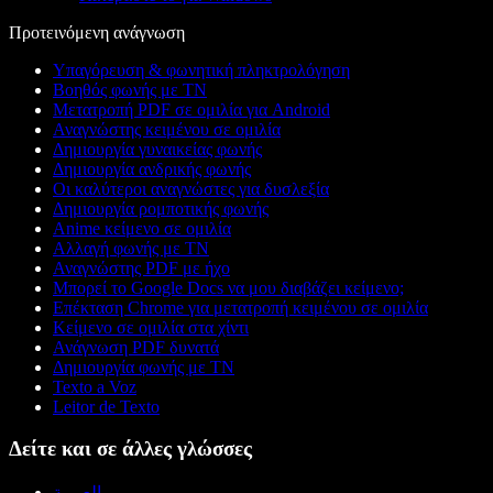
Προτεινόμενη ανάγνωση
Υπαγόρευση & φωνητική πληκτρολόγηση
Βοηθός φωνής με ΤΝ
Μετατροπή PDF σε ομιλία για Android
Αναγνώστης κειμένου σε ομιλία
Δημιουργία γυναικείας φωνής
Δημιουργία ανδρικής φωνής
Οι καλύτεροι αναγνώστες για δυσλεξία
Δημιουργία ρομποτικής φωνής
Anime κείμενο σε ομιλία
Αλλαγή φωνής με ΤΝ
Αναγνώστης PDF με ήχο
Μπορεί το Google Docs να μου διαβάζει κείμενο;
Επέκταση Chrome για μετατροπή κειμένου σε ομιλία
Κείμενο σε ομιλία στα χίντι
Ανάγνωση PDF δυνατά
Δημιουργία φωνής με ΤΝ
Texto a Voz
Leitor de Texto
Δείτε και σε άλλες γλώσσες
العربية