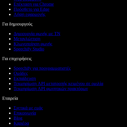
Επέκταση για Chrome
Πρόσθετο για Edge
Λήψη εφαρμογής
Για δημιουργούς
Δημιουργία φωνής με ΤΝ
Μεταγλώττιση
Κλωνοποίηση φωνής
Speechify Studio
Για επιχειρήσεις
Speechify για προγραμματιστές
Ομάδες
Εκπαίδευση
Τεκμηρίωση API μετατροπής κειμένου σε ομιλία
Τεκμηρίωση API φωνητικών πρακτόρων
Εταιρεία
Σχετικά με εμάς
Επικοινωνία
Blog
Καριέρα