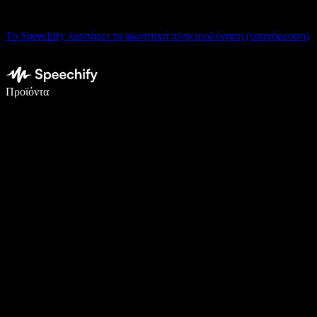
Το Speechify λανσάρει τη φωνητική πληκτρολόγηση (υπαγόρευση)
Γράψτε 5× πιο γρήγορα με φωνητική πληκτρολόγηση
Προϊόντα
Μάθετε περισσότερα