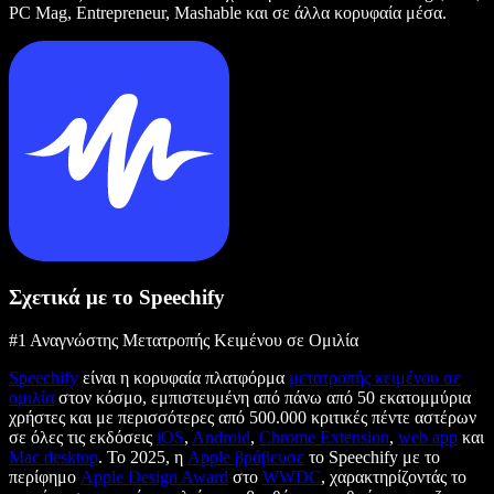
PC Mag, Entrepreneur, Mashable και σε άλλα κορυφαία μέσα.
Σχετικά με το Speechify
#1 Αναγνώστης Μετατροπής Κειμένου σε Ομιλία
Speechify
είναι η κορυφαία πλατφόρμα
μετατροπής κειμένου σε
ομιλία
στον κόσμο, εμπιστευμένη από πάνω από 50 εκατομμύρια
χρήστες και με περισσότερες από 500.000 κριτικές πέντε αστέρων
σε όλες τις εκδόσεις
iOS
,
Android
,
Chrome Extension
,
web app
και
Mac desktop
. Το 2025, η
Apple βράβευσε
το Speechify με το
περίφημο
Apple Design Award
στο
WWDC
, χαρακτηρίζοντάς το