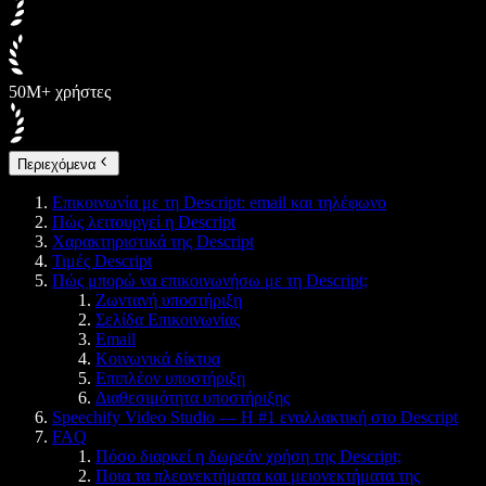
50M+ χρήστες
Περιεχόμενα
Επικοινωνία με τη Descript: email και τηλέφωνο
Πώς λειτουργεί η Descript
Χαρακτηριστικά της Descript
Τιμές Descript
Πώς μπορώ να επικοινωνήσω με τη Descript;
Ζωντανή υποστήριξη
Σελίδα Επικοινωνίας
Email
Κοινωνικά δίκτυα
Επιπλέον υποστήριξη
Διαθεσιμότητα υποστήριξης
Speechify Video Studio — Η #1 εναλλακτική στο Descript
FAQ
Πόσο διαρκεί η δωρεάν χρήση της Descript;
Ποια τα πλεονεκτήματα και μειονεκτήματα της