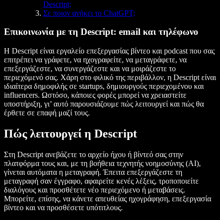
Descript;
Σε ποιον ανήκει το ChatGPT;
Επικοινωνία με τη Descript: email και τηλέφωνο
Η Descript είναι εργαλείο επεξεργασίας βίντεο και podcast που σας
επιτρέπει να γράφετε, να ηχογραφείτε, να μεταγράφετε, να
επεξεργάζεστε, να συνεργάζεστε και να μοιράζεστε το
περιεχόμενό σας. Χάρη στο φιλικό της περιβάλλον, η Descript είναι
ιδιαίτερα δημοφιλής σε startups, δημιουργούς περιεχομένου και
influencers. Ωστόσο, κάποιες φορές μπορεί να χρειαστείτε
υποστήριξη, γι’ αυτό παρουσιάζουμε πώς λειτουργεί και πώς θα
έρθετε σε επαφή μαζί τους.
Πώς λειτουργεί η Descript
Στη Descript ανεβάζετε το αρχείο ήχου ή βίντεό σας στην
πλατφόρμα τους και, με τη βοήθεια τεχνητής νοημοσύνης (AI),
γίνεται αυτόματα η μεταγραφή. Έπειτα επεξεργάζεστε τη
μεταγραφή σαν έγγραφο, αφαιρείτε κενές λέξεις, τροποποιείτε
διαλόγους και προσθέτετε νέο περιεχόμενο ή μεταβάσεις.
Μπορείτε, επίσης, να κάνετε απευθείας ηχογράφηση, επεξεργασία
βίντεο και να προσθέσετε υπότιτλους.