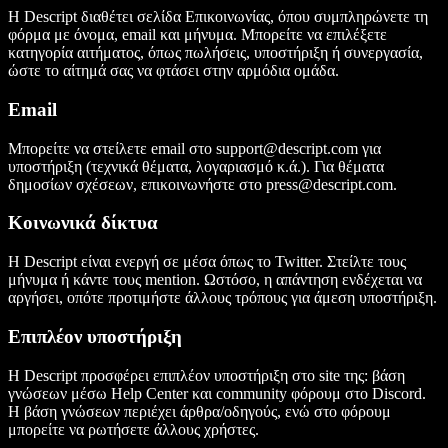
Η Descript διαθέτει σελίδα Επικοινωνίας, όπου συμπληρώνετε τη
φόρμα με όνομα, email και μήνυμα. Μπορείτε να επιλέξετε
κατηγορία αιτήματος, όπως πωλήσεις, υποστήριξη ή συνεργασία,
ώστε το αίτημά σας να φτάσει στην αρμόδια ομάδα.
Email
Μπορείτε να στείλετε email στο
support@descript.com
για
υποστήριξη (τεχνικά θέματα, λογαριασμό κ.ά.). Για θέματα
δημοσίων σχέσεων, επικοινωνήστε στο
press@descript.com
.
Κοινωνικά δίκτυα
Η Descript είναι ενεργή σε μέσα όπως το Twitter. Στείλτε τους
μήνυμα ή κάντε τους mention. Ωστόσο, η απάντηση ενδέχεται να
αργήσει, οπότε προτιμήστε άλλους τρόπους για άμεση υποστήριξη.
Επιπλέον υποστήριξη
Η Descript προσφέρει επιπλέον υποστήριξη στο site της: βάση
γνώσεων μέσω Help Center και community φόρουμ στο Discord.
Η βάση γνώσεων περιέχει άρθρα/οδηγούς, ενώ στο φόρουμ
μπορείτε να ρωτήσετε άλλους χρήστες.