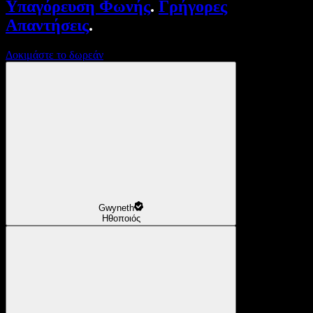
Υπαγόρευση Φωνής
.
Γρήγορες
Απαντήσεις
.
Δοκιμάστε το δωρεάν
Gwyneth
Ηθοποιός