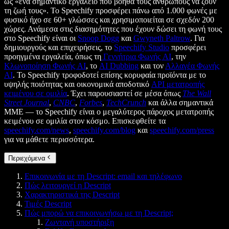
ως «ένα σημαντικό εργαλείο που βοηθά τους ανθρώπους να ζουν
τη ζωή τους». Το Speechify προσφέρει πάνω από 1.000 φωνές με
φυσικό ήχο σε 60+ γλώσσες και χρησιμοποιείται σε σχεδόν 200
χώρες. Ανάμεσα στις διασημότητες που έχουν δώσει τη φωνή τους
στο Speechify είναι οι
Snoop Dogg
και
Gwyneth Paltrow
. Για
δημιουργούς και επιχειρήσεις, το
Speechify Studio
προσφέρει
προηγμένα εργαλεία, όπως τη
Γεννήτρια Φωνής AI
, την
Κλωνοποίηση Φωνής AI
, το
AI Dubbing
και τον
Αλλαγέα Φωνής
AI
. Το Speechify τροφοδοτεί επίσης κορυφαία προϊόντα με το
υψηλής ποιότητας και οικονομικά αποδοτικό
API μετατροπής
κειμένου σε ομιλία
. Έχει παρουσιαστεί σε μέσα όπως
The Wall
Street Journal
,
CNBC
,
Forbes
,
TechCrunch
και άλλα σημαντικά
ΜΜΕ — το Speechify είναι ο μεγαλύτερος πάροχος μετατροπής
κειμένου σε ομιλία στον κόσμο. Επισκεφθείτε τα
speechify.com/news
,
speechify.com/blog
και
speechify.com/press
για να μάθετε περισσότερα.
Περιεχόμενα
Επικοινωνία με τη Descript: email και τηλέφωνο
Πώς λειτουργεί η Descript
Χαρακτηριστικά της Descript
Τιμές Descript
Πώς μπορώ να επικοινωνήσω με τη Descript;
Ζωντανή υποστήριξη