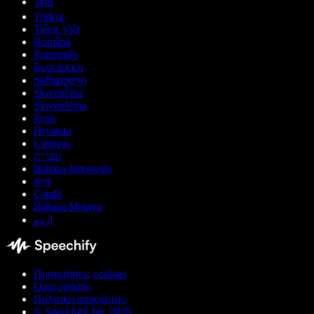
ไทย
Türkçe
Tiếng Việt
Română
Português
Български
ქართული
Slovenčina
Slovenščina
Eesti
Hrvatski
Lietuvių
עברית
Bahasa Indonesia
বাংলা
Català
Bahasa Melayu
اردو
Προτιμήσεις cookies
Όροι χρήσης
Πολιτική απορρήτου
© Speechify Inc 2026