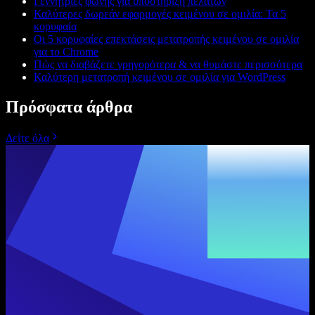
Γεννήτριες φωνής για υποστήριξη πελατών
Καλύτερες δωρεάν εφαρμογές κειμένου σε ομιλία: Τα 5
κορυφαία
Οι 5 κορυφαίες επεκτάσεις μετατροπής κειμένου σε ομιλία
για το Chrome
Πώς να διαβάζετε γρηγορότερα & να θυμάστε περισσότερα
Καλύτερη μετατροπή κειμένου σε ομιλία για WordPress
Πρόσφατα άρθρα
Δείτε όλα