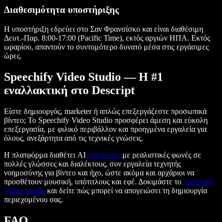
Διαθεσιμότητα υποστήριξης
Η υποστήριξη εδρεύει στο Σαν Φρανσίσκο και είναι διαθέσιμη
Δευτ.-Παρ. 8:00-17:00 (Pacific Time), εκτός αργιών ΗΠΑ. Εκτός
ωραρίου, απαντούν το συντομότερο δυνατό μέσα στις εργάσιμες
ώρες.
Speechify Video Studio — Η #1
εναλλακτική στο Descript
Είστε δημιουργός, marketer ή απλώς επεξεργάζεστε προσωπικά
βίντεο; Το Speechify Video Studio προσφέρει άμεση και εύκολη
επεξεργασία, με φιλικό περιβάλλον και προηγμένα εργαλεία για
όλους, ανεξάρτητα από τις τεχνικές γνώσεις.
Η πλατφόρμα διαθέτει AI
voice over
με ρεαλιστικές φωνές σε
πολλές γλώσσες και διαλέκτους, συν εργαλεία τεχνητής
νοημοσύνης για βίντεο και ήχο, ώστε ακόμα και αρχάριοι να
προσθέτουν μουσική, υπότιτλους και εφέ. Δοκιμάστε το
Speechify
Video Studio
και δείτε πώς μπορεί να απογειώσει τη δημιουργία
περιεχομένου σας.
FAQ