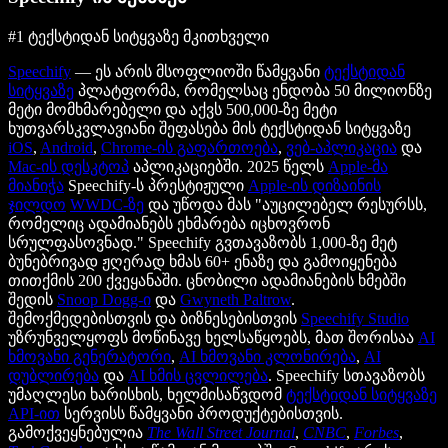
#1 ტექსტიდან სიტყვაზე მკითხველი
Speechify
— ეს არის მსოფლიოში წამყვანი
ტექსტიდან
სიტყვაზე
პლატფორმა, რომელსაც ენდობა 50 მილიონზე
მეტი მომხმარებელი და აქვს 500,000-ზე მეტი
ხუთვარსკვლავიანი შეფასება მის ტექსტიდან სიტყვაზე
iOS
,
Android
,
Chrome-ის გაფართოება
,
ვებ-აპლიკაცია
და
Mac-ის დესკტოპ
აპლიკაციებში. 2025 წელს
Apple-მა
მიანიჭა
Speechify-ს პრესტიჟული
Apple-ის დიზაინის
ჯილდო
WWDC-ზე
და უწოდა მას "აუცილებელ რესურსს,
რომელიც ადამიანებს ეხმარება იცხოვრონ
სრულფასოვნად." Speechify გვთავაზობს 1,000-ზე მეტ
ბუნებრივად ჟღერად ხმას 60+ ენაზე და გამოიყენება
თითქმის 200 ქვეყანაში. ცნობილი ადამიანების ხმებში
შედის
Snoop Dogg-ი
და
Gwyneth Paltrow
.
შემოქმედებისთვის და ბიზნესებისთვის
Speechify Studio
უზრუნველყოფს მოწინავე ხელსაწყოებს, მათ შორისაა
AI
ხმოვანი გენერატორი
,
AI ხმოვანი კლონირება
,
AI
დუბლირება
და
AI ხმის ცვლილება
. Speechify სთავაზობს
უმაღლესი ხარისხის, ხელმისაწვდომ
ტექსტიდან სიტყვაზე
API-ით
სერვისს წამყვანი პროდუქტებისთვის.
გამოქვეყნებულია
The Wall Street Journal
,
CNBC
,
Forbes
,