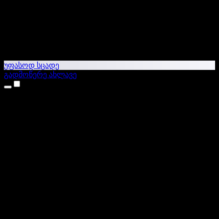
უფასოდ სცადე
გადმოწერე ახლავე
პროდუქტები
ტექსტი ხმაში
iPhone & iPad აპები
Android აპი
Chrome გაფართოება