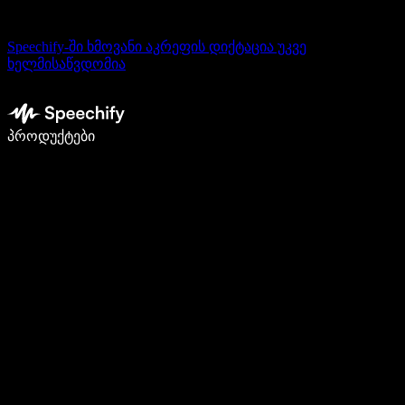
Speechify-ში ხმოვანი აკრეფის დიქტაცია უკვე
ხელმისაწვდომია
დაწერე 5-ჯერ სწრაფად ხმით კარნახით
პროდუქტები
გაიგე მეტი