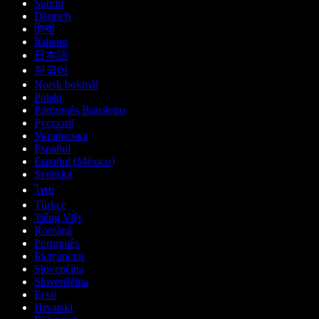
Suomi
Deutsch
हिन्दी
Italiano
日本語
한국어
Norsk bokmål
Polski
Português Brasileiro
Русский
Українська
Español
Español (México)
Svenska
ไทย
Türkçe
Tiếng Việt
Română
Português
Български
Slovenčina
Slovenščina
Eesti
Hrvatski